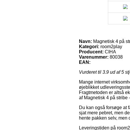
Navn:
Magnetisk 4 på st
Kategori:
room2play
Producent:
CIHA
Varenummer:
80038
EAN:
Vurderet til
3.9
ud af 5 st
Mange internet virksomhed
øjeblikket udleveringssted
Fragtmetoden er altså e
af Magnetisk 4 på stribe
Du kan også forsøge at få
sjat mere pebret, men de
hente pakken selv, men de
Leveringstiden på room2p