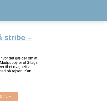
 stribe –
 hvor det gælder om at
a Mudpuppy er et 3-lags
er til et magnetisk
 med på rejsen. Kan
b nu »