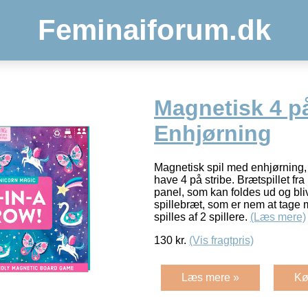
Feminaiforum.dk
Magnetisk 4 på
Enhjørning
Magnetisk spil med enhjørning,
have 4 på stribe. Brætspillet fr
panel, som kan foldes ud og bliv
spillebræt, som er nem at tage
spilles af 2 spillere.
(Læs mere)
130
kr.
(Vis fragtpris)
Læs mere »
Kø