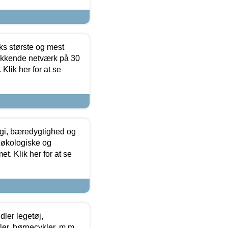
ks største og mest
ækkende netværk på 30
Klik her for at se
gi, bæredygtighed og
 økologiske og
t. Klik her for at se
ler legetøj,
r, børnecykler, m.m.