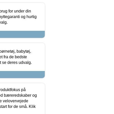
brug for under din
yttegaranti og hurtig
valg.
ørnetøj, babytøj,
t fra de bedste
at se deres udvalg.
produktfokus på
med bæreredskaber og
e velovervejede
tart for de små. Klik