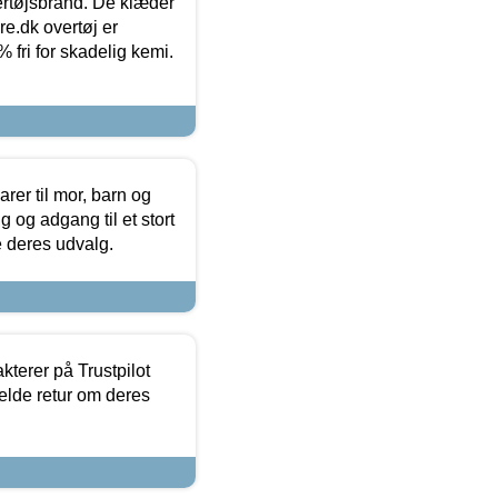
vertøjsbrand. De klæder
ure.dk overtøj er
fri for skadelig kemi.
er til mor, barn og
 og adgang til et stort
se deres udvalg.
kterer på Trustpilot
elde retur om deres