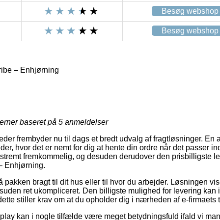
Besøg webshop
Besøg webshop
ribe – Enhjørning
jerner baseret på
5
anmeldelser
er frembyder nu til dags et bredt udvalg af fragtløsninger. En 
er, hvor det er nemt for dig at hente din ordre når det passer ind
kstremt fremkommelig, og desuden derudover den prisbilligste 
 – Enhjørning.
 pakken bragt til dit hus eller til hvor du arbejder. Løsningen vi
suden ret ukompliceret. Den billigste mulighed for levering kan
tte stiller krav om at du opholder dig i nærheden af e-firmaets t
lay kan i nogle tilfælde være meget betydningsfuld ifald vi man