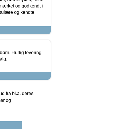
-mærket og godkendt i
opulære og kendte
 børn. Hurtig levering
alg.
 fra bl.a. deres
mer og