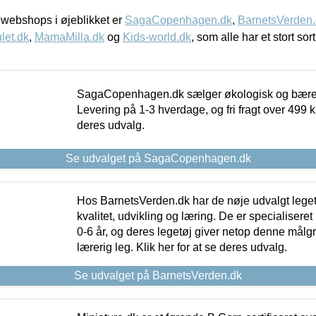
webshops i øjeblikket er
SagaCopenhagen.dk
,
BarnetsVerden
let.dk
,
MamaMilla.dk
og
Kids-world.dk
, som alle har et stort sor
SagaCopenhagen.dk sælger økologisk og bæredyg
Levering på 1-3 hverdage, og fri fragt over 499 kr.
deres udvalg.
Se udvalget på SagaCopenhagen.dk
Hos BarnetsVerden.dk har de nøje udvalgt lege
kvalitet, udvikling og læring. De er specialisere
0-6 år, og deres legetøj giver netop denne målgru
lærerig leg. Klik her for at se deres udvalg.
Se udvalget på BarnetsVerden.dk