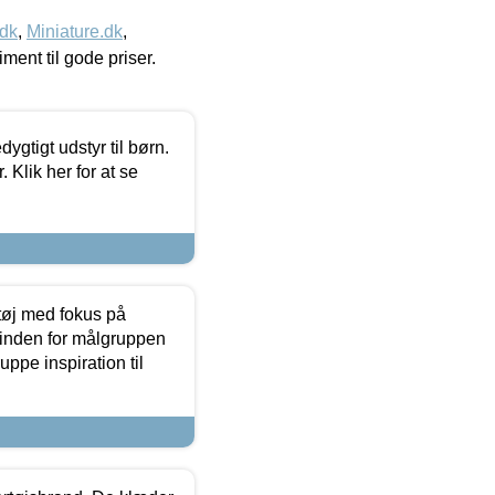
.dk
,
Miniature.dk
,
timent til gode priser.
tigt udstyr til børn.
 Klik her for at se
tøj med fokus på
t inden for målgruppen
ppe inspiration til