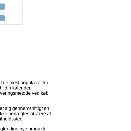
af de mest populære er i
 i din kalender.
leveringsmetode ved køb
ser sig gennemsnitligt en
 ikke benægtes at være at
ilholdssted.
gler dine nye produkter