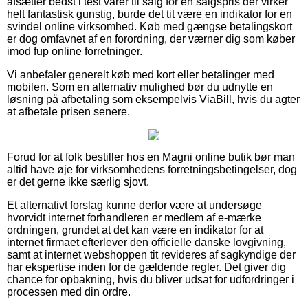
afsætter bedst i test varer til salg for en salgspris der virker
helt fantastisk gunstig, burde det tit være en indikator for en
svindel online virksomhed. Køb med gængse betalingskort
er dog omfavnet af en forordning, der værner dig som køber
imod fup online forretninger.
Vi anbefaler generelt køb med kort eller betalinger med
mobilen. Som en alternativ mulighed bør du udnytte en
løsning på afbetaling som eksempelvis ViaBill, hvis du agter
at afbetale prisen senere.
Forud for at folk bestiller hos en Magni online butik bør man
altid have øje for virksomhedens forretningsbetingelser, dog
er det gerne ikke særlig sjovt.
Et alternativt forslag kunne derfor være at undersøge
hvorvidt internet forhandleren er medlem af e-mærke
ordningen, grundet at det kan være en indikator for at
internet firmaet efterlever den officielle danske lovgivning,
samt at internet webshoppen tit revideres af sagkyndige der
har ekspertise inden for de gældende regler. Det giver dig
chance for opbakning, hvis du bliver udsat for udfordringer i
processen med din ordre.