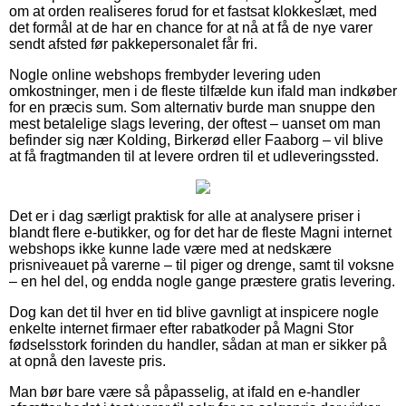
om at orden realiseres forud for et fastsat klokkeslæt, med
det formål at de har en chance for at nå at få de nye varer
sendt afsted før pakkepersonalet får fri.
Nogle online webshops frembyder levering uden
omkostninger, men i de fleste tilfælde kun ifald man indkøber
for en præcis sum. Som alternativ burde man snuppe den
mest betalelige slags levering, der oftest – uanset om man
befinder sig nær Kolding, Birkerød eller Faaborg – vil blive
at få fragtmanden til at levere ordren til et udleveringssted.
Det er i dag særligt praktisk for alle at analysere priser i
blandt flere e-butikker, og for det har de fleste Magni internet
webshops ikke kunne lade være med at nedskære
prisniveauet på varerne – til piger og drenge, samt til voksne
– en hel del, og endda nogle gange præstere gratis levering.
Dog kan det til hver en tid blive gavnligt at inspicere nogle
enkelte internet firmaer efter rabatkoder på Magni Stor
fødselsstork forinden du handler, sådan at man er sikker på
at opnå den laveste pris.
Man bør bare være så påpasselig, at ifald en e-handler