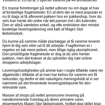
Vurderet til
3.8
ud af 5 stjerner baseret på
44
anmeldelser
En masse forretninger på nettet udlover nu om dage et hav
af forskellige fragtmetoder. En af dem der er mest populær er
nu til dags at få afleveret pakken hos en pakkeshop, hvor du
selv kan hente din ordre når det passer ind i din kalender.
Den er altså særdeles enkel, og ofte endvidere den mindst
kostelige leveringsløsning ved køb af Magni Stor
fødselsstork.
Du kunne på samme måde planlægge at få varerne leveret
hjem til dig selv eller ud til dit arbejde. Fragtformen er i
regelen en tak mere pebret, men tillige rigtig ukompliceret.
Den prisbilligste fragtmetode er dog at du selv henter
pakken, men det kræver at du opholder dig nær online
shoppens arbejdslager.
Leveringshastigheden på amme kan i nogle tilfælde være ret
afgørende i tilfælde af at man har behov for varerne om få
sekunder, og derfor er det naturligvis meningsfuldt at vi ser
nærmere på det forventede leveringstidspunkt for den
relevante vare.
Masser af shops på nettet annoncerer levering på
næstkommende hverdag på deres primære varer,
eksempelvis Magni Stor fødselsstork, hvilket dog stiller krav