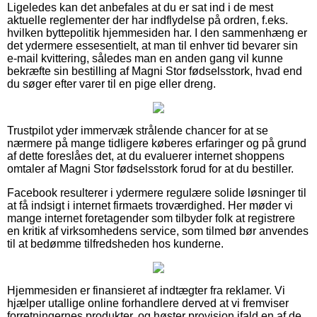
Ligeledes kan det anbefales at du er sat ind i de mest
aktuelle reglementer der har indflydelse på ordren, f.eks.
hvilken byttepolitik hjemmesiden har. I den sammenhæng er
det ydermere essesentielt, at man til enhver tid bevarer sin
e-mail kvittering, således man en anden gang vil kunne
bekræfte sin bestilling af Magni Stor fødselsstork, hvad end
du søger efter varer til en pige eller dreng.
Trustpilot yder immervæk strålende chancer for at se
nærmere på mange tidligere køberes erfaringer og på grund
af dette foreslåes det, at du evaluerer internet shoppens
omtaler af Magni Stor fødselsstork forud for at du bestiller.
Facebook resulterer i ydermere regulære solide løsninger til
at få indsigt i internet firmaets troværdighed. Her møder vi
mange internet foretagender som tilbyder folk at registrere
en kritik af virksomhedens service, som tilmed bør anvendes
til at bedømme tilfredsheden hos kunderne.
Hjemmesiden er finansieret af indtægter fra reklamer. Vi
hjælper utallige online forhandlere derved at vi fremviser
forretningernes produkter, og høster provision ifald en af de