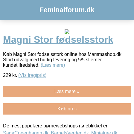
Feminaiforum.dk
Magni Stor fødselsstork
Køb Magni Stor fødselsstork online hos Mammashop.dk.
Stort udvalg med hurtig levering og 5/5 stjerner
kundetilfredshed.
(Læs mere)
229
kr.
(Vis fragtpris)
Læs mere »
Køb nu »
De mest populære børnewebshops i øjeblikket er
SagaCopenhagen.dk
,
BarnetsVerden.dk
,
Miniature.dk
,