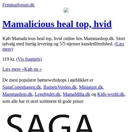
Feminaiforum.dk
Mamalicious heal top, hvid
Køb Mamalicious heal top, hvid online hos Mammashop.dk. Stort
udvalg med hurtig levering og 5/5 stjerner kundetilfredshed.
(Læs
mere)
119
kr.
(Vis fragtpris)
Læs mere »
Køb nu »
De mest populære børnewebshops i øjeblikket er
SagaCopenhagen.dk
,
BarnetsVerden.dk
,
Miniature.dk
,
Mammashop.dk
,
Legehjulet.dk
,
MamaMilla.dk
og
Kids-world.dk
,
som alle har et stort sortiment til gode priser.