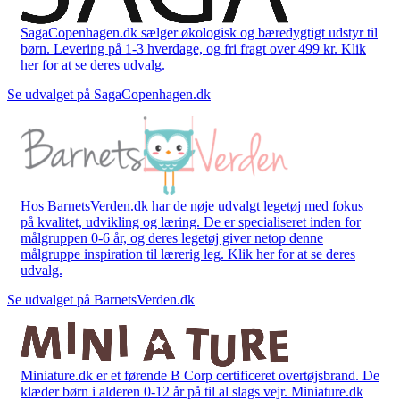
SagaCopenhagen.dk sælger økologisk og bæredygtigt udstyr til
børn. Levering på 1-3 hverdage, og fri fragt over 499 kr. Klik
her for at se deres udvalg.
Se udvalget på SagaCopenhagen.dk
Hos BarnetsVerden.dk har de nøje udvalgt legetøj med fokus
på kvalitet, udvikling og læring. De er specialiseret inden for
målgruppen 0-6 år, og deres legetøj giver netop denne
målgruppe inspiration til lærerig leg. Klik her for at se deres
udvalg.
Se udvalget på BarnetsVerden.dk
Miniature.dk er et førende B Corp certificeret overtøjsbrand. De
klæder børn i alderen 0-12 år på til al slags vejr. Miniature.dk