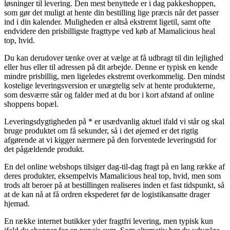
løsninger til levering. Den mest benyttede er i dag pakkeshoppen,
som gør det muligt at hente din bestilling lige præcis når det passer
ind i din kalender. Muligheden er altså ekstremt ligetil, samt ofte
endvidere den prisbilligste fragttype ved køb af Mamalicious heal
top, hvid.
Du kan derudover tænke over at vælge at få udbragt til din lejlighed
eller hus eller til adressen på dit arbejde. Denne er typisk en kende
mindre prisbillig, men ligeledes ekstremt overkommelig. Den mindst
kostelige leveringsversion er unægtelig selv at hente produkterne,
som desværre står og falder med at du bor i kort afstand af online
shoppens bopæl.
Leveringsdygtigheden på * er usædvanlig aktuel ifald vi står og skal
bruge produktet om få sekunder, så i det øjemed er det rigtig
afgørende at vi kigger nærmere på den forventede leveringstid for
det pågældende produkt.
En del online webshops tilsiger dag-til-dag fragt på en lang række af
deres produkter, eksempelvis Mamalicious heal top, hvid, men som
trods alt beroer på at bestillingen realiseres inden et fast tidspunkt, så
at de kan nå at få ordren ekspederet før de logistikansatte drager
hjemad.
En række internet butikker yder fragtfri levering, men typisk kun