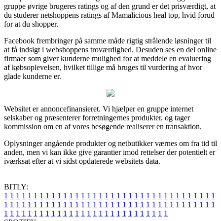
gruppe øvrige brugeres ratings og af den grund er det prisværdigt, at
du studerer netshoppens ratings af Mamalicious heal top, hvid forud
for at du shopper.
Facebook frembringer på samme måde rigtig strålende løsninger til
at få indsigt i webshoppens troværdighed. Desuden ses en del online
firmaer som giver kunderne mulighed for at meddele en evaluering
af købsoplevelsen, hvilket tillige må bruges til vurdering af hvor
glade kunderne er.
Websitet er annoncefinansieret. Vi hjælper en gruppe internet
selskaber og præsenterer forretningernes produkter, og tager
kommission om en af vores besøgende realiserer en transaktion.
Oplysninger angående produkter og netbutikker værnes om fra tid til
anden, men vi kan ikke give garantier imod rettelser der potentielt er
iværksat efter at vi sidst opdaterede websitets data.
BITLY:
1
1
1
1
1
1
1
1
1
1
1
1
1
1
1
1
1
1
1
1
1
1
1
1
1
1
1
1
1
1
1
1
1
1
1
1
1
1
1
1
1
1
1
1
1
1
1
1
1
1
1
1
1
1
1
1
1
1
1
1
1
1
1
1
1
1
1
1
1
1
1
1
1
1
1
1
1
1
1
1
1
1
1
1
1
1
1
1
1
1
1
1
1
1
1
1
1
1
1
1