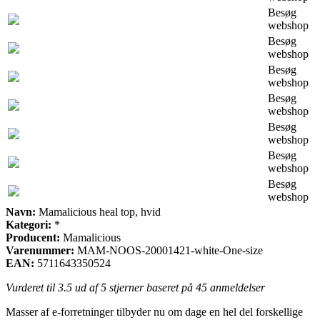
Besøg
webshop
Besøg
webshop
Besøg
webshop
Besøg
webshop
Besøg
webshop
Besøg
webshop
Besøg
webshop
Navn:
Mamalicious heal top, hvid
Kategori:
*
Producent:
Mamalicious
Varenummer:
MAM-NOOS-20001421-white-One-size
EAN:
5711643350524
Vurderet til
3.5
ud af 5 stjerner baseret på
45
anmeldelser
Masser af e-forretninger tilbyder nu om dage en hel del forskellige