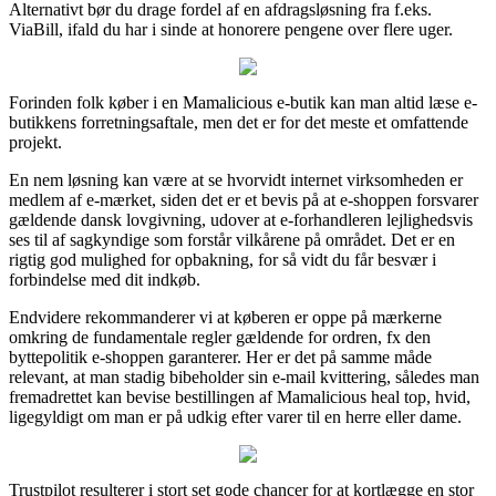
Alternativt bør du drage fordel af en afdragsløsning fra f.eks.
ViaBill, ifald du har i sinde at honorere pengene over flere uger.
Forinden folk køber i en Mamalicious e-butik kan man altid læse e-
butikkens forretningsaftale, men det er for det meste et omfattende
projekt.
En nem løsning kan være at se hvorvidt internet virksomheden er
medlem af e-mærket, siden det er et bevis på at e-shoppen forsvarer
gældende dansk lovgivning, udover at e-forhandleren lejlighedsvis
ses til af sagkyndige som forstår vilkårene på området. Det er en
rigtig god mulighed for opbakning, for så vidt du får besvær i
forbindelse med dit indkøb.
Endvidere rekommanderer vi at køberen er oppe på mærkerne
omkring de fundamentale regler gældende for ordren, fx den
byttepolitik e-shoppen garanterer. Her er det på samme måde
relevant, at man stadig bibeholder sin e-mail kvittering, således man
fremadrettet kan bevise bestillingen af Mamalicious heal top, hvid,
ligegyldigt om man er på udkig efter varer til en herre eller dame.
Trustpilot resulterer i stort set gode chancer for at kortlægge en stor