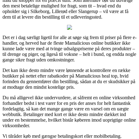
ifald du shopper for en præcis sum. Som alternativ bør du udvælge
den mest betalelige mulighed for fragt, som tit – hvad end du
opholder sig i Silkeborg, Lillerød eller Slangerup – vil være at få
dem til at levere din bestilling til et udleveringssted.
Det er i dag særligt ligetil for alle at søge sig frem til priser på flere e-
handler, og herved har de fleste Mamalicious online butikker ikke
kunne lade være med at tvinge udsalgspriserne på deres produkter –
til drenge og piger, og ligeså til voksne – helt i bund, og endda nogle
gange sikre fragt uden omkostninger.
Det kan ikke desto mindre være lønnende at kontrollere en række
butikker på nettet efter rabatkoder på Mamalicious heal top, hvid
forinden du gennemfører din bestilling, sådan at du er skudsikker på
at modtage den mindst kostelige pris.
Du må alligevel ikke undervurdere, at såfremt en online virksomhed
forhandler bedst i test varer for en pris der anses for helt fantastisk
fordelagtig, så kan det mange gange være en varsel om en uægte
webbutik. Betalinger med kort er ikke desto mindre dækket ind
under en bestemmelse, hvilket bistår køberen imod uoprigtige online
virksomheder.
Vi tilråder køb med gængse betalingskort eller mobilbetaling.