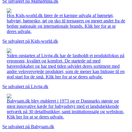
Se udvalget på MamaMilla.dk
Hos Kids-world.dk fører de et kæmpe udvalg af børnetøj,
babytøj, børnesko, tøj og sko til teenagers og meget andet fra de
bedste nationale og internationale brands. Klik her for at se
deres udvalg.
Se udvalget på Kids-world.dk
Siden opstarten af Livrig.dk har de fastholdt et produktfokus på
ergonomi, kvalitet og komfort. De startede ud med
bæreredskaber og har med tiden udvidet deres sortiment med
andre velovervejede produkter, som de mener kan bidrage til en
god start for de små. Klik her for at se deres udvalg.
Se udvalget på Livrig.dk
Babysam.dk blev etableret i 1973 og er Danmarks største og
mest innovative kæde for babyudstyr med et landsdækkende
netværk på 30 detailbutikker, samt institutionssalg og webshop.
Klik her for at se deres udvalg.
Se udvalget på Babysam.dk