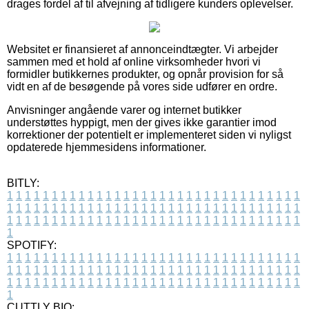
drages fordel af til afvejning af tidligere kunders oplevelser.
Websitet er finansieret af annonceindtægter. Vi arbejder
sammen med et hold af online virksomheder hvori vi
formidler butikkernes produkter, og opnår provision for så
vidt en af de besøgende på vores side udfører en ordre.
Anvisninger angående varer og internet butikker
understøttes hyppigt, men der gives ikke garantier imod
korrektioner der potentielt er implementeret siden vi nyligst
opdaterede hjemmesidens informationer.
BITLY:
1
1
1
1
1
1
1
1
1
1
1
1
1
1
1
1
1
1
1
1
1
1
1
1
1
1
1
1
1
1
1
1
1
1
1
1
1
1
1
1
1
1
1
1
1
1
1
1
1
1
1
1
1
1
1
1
1
1
1
1
1
1
1
1
1
1
1
1
1
1
1
1
1
1
1
1
1
1
1
1
1
1
1
1
1
1
1
1
1
1
1
1
1
1
1
1
1
1
1
1
SPOTIFY:
1
1
1
1
1
1
1
1
1
1
1
1
1
1
1
1
1
1
1
1
1
1
1
1
1
1
1
1
1
1
1
1
1
1
1
1
1
1
1
1
1
1
1
1
1
1
1
1
1
1
1
1
1
1
1
1
1
1
1
1
1
1
1
1
1
1
1
1
1
1
1
1
1
1
1
1
1
1
1
1
1
1
1
1
1
1
1
1
1
1
1
1
1
1
1
1
1
1
1
1
CUTTLY BIO: