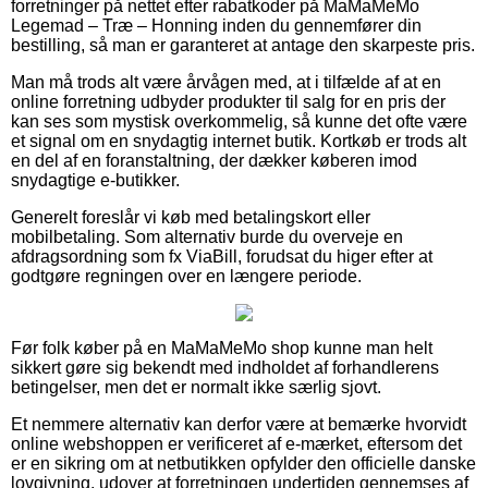
forretninger på nettet efter rabatkoder på MaMaMeMo
Legemad – Træ – Honning inden du gennemfører din
bestilling, så man er garanteret at antage den skarpeste pris.
Man må trods alt være årvågen med, at i tilfælde af at en
online forretning udbyder produkter til salg for en pris der
kan ses som mystisk overkommelig, så kunne det ofte være
et signal om en snydagtig internet butik. Kortkøb er trods alt
en del af en foranstaltning, der dækker køberen imod
snydagtige e-butikker.
Generelt foreslår vi køb med betalingskort eller
mobilbetaling. Som alternativ burde du overveje en
afdragsordning som fx ViaBill, forudsat du higer efter at
godtgøre regningen over en længere periode.
Før folk køber på en MaMaMeMo shop kunne man helt
sikkert gøre sig bekendt med indholdet af forhandlerens
betingelser, men det er normalt ikke særlig sjovt.
Et nemmere alternativ kan derfor være at bemærke hvorvidt
online webshoppen er verificeret af e-mærket, eftersom det
er en sikring om at netbutikken opfylder den officielle danske
lovgivning, udover at forretningen undertiden gennemses af