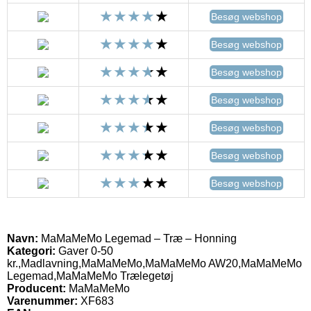
Besøg webshop
Besøg webshop
Besøg webshop
Besøg webshop
Besøg webshop
Besøg webshop
Besøg webshop
Navn:
MaMaMeMo Legemad – Træ – Honning
Kategori:
Gaver 0-50
kr.,Madlavning,MaMaMeMo,MaMaMeMo AW20,MaMaMeMo
Legemad,MaMaMeMo Trælegetøj
Producent:
MaMaMeMo
Varenummer:
XF683