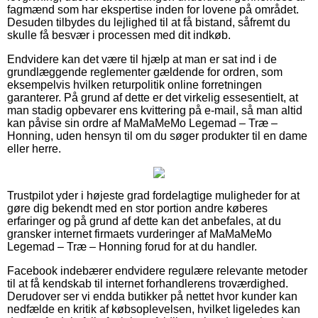
fagmænd som har ekspertise inden for lovene på området.
Desuden tilbydes du lejlighed til at få bistand, såfremt du
skulle få besvær i processen med dit indkøb.
Endvidere kan det være til hjælp at man er sat ind i de
grundlæggende reglementer gældende for ordren, som
eksempelvis hvilken returpolitik online forretningen
garanterer. På grund af dette er det virkelig essesentielt, at
man stadig opbevarer ens kvittering på e-mail, så man altid
kan påvise sin ordre af MaMaMeMo Legemad – Træ –
Honning, uden hensyn til om du søger produkter til en dame
eller herre.
Trustpilot yder i højeste grad fordelagtige muligheder for at
gøre dig bekendt med en stor portion andre køberes
erfaringer og på grund af dette kan det anbefales, at du
gransker internet firmaets vurderinger af MaMaMeMo
Legemad – Træ – Honning forud for at du handler.
Facebook indebærer endvidere regulære relevante metoder
til at få kendskab til internet forhandlerens troværdighed.
Derudover ser vi endda butikker på nettet hvor kunder kan
nedfælde en kritik af købsoplevelsen, hvilket ligeledes kan