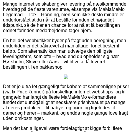
Mange internet selskaber giver levering på næstkommende
hverdag på de fleste varenumre, eksempelvis MaMaMeMo
Legemad – Træ – Honning, men som ikke desto mindre er
underforstået at du når at bestille forinden et nøjagtigt
tidspunkt, så de har en chance for at nå at få bestillingen
ordnet forinden medarbejderne tager hjem.
En hel del webbutikker byder på fragt uden beregning, men
undertiden er det påkrævet at man aftager for et bestemt
beløb. Som alternativ kan man udvælge den billigste
leveringsform, som ofte – hvad end du opholder sig nær
Hørsholm, Skive eller Aars – vil blive at få leveret
bestillingen til en pakkeshop.
Det er jo ultra let gængeligt for købere at sammenligne priser
(via fx PriceRunner) på forskellige internet webshops, og til
gengæld har langt de fleste MaMaMeMo e-forhandlere
fundet det uundgåeligt at nedskære prisniveauet på mange
af deres produkter – til babyer og børn, og ligeledes til
damer og herrer – markant, og endda nogle gange love fragt
uden omkostninger.
Men det kan alligevel være fordelagtigt at kigge forbi flere