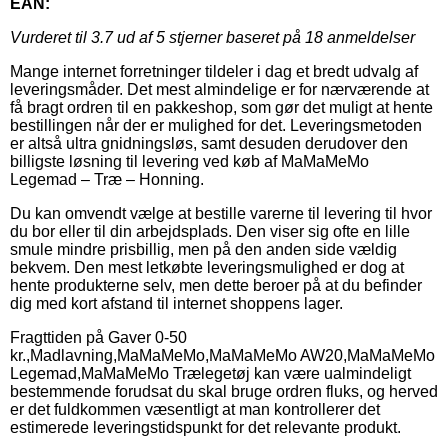
EAN:
Vurderet til
3.7
ud af 5 stjerner baseret på
18
anmeldelser
Mange internet forretninger tildeler i dag et bredt udvalg af
leveringsmåder. Det mest almindelige er for nærværende at
få bragt ordren til en pakkeshop, som gør det muligt at hente
bestillingen når der er mulighed for det. Leveringsmetoden
er altså ultra gnidningsløs, samt desuden derudover den
billigste løsning til levering ved køb af MaMaMeMo
Legemad – Træ – Honning.
Du kan omvendt vælge at bestille varerne til levering til hvor
du bor eller til din arbejdsplads. Den viser sig ofte en lille
smule mindre prisbillig, men på den anden side vældig
bekvem. Den mest letkøbte leveringsmulighed er dog at
hente produkterne selv, men dette beroer på at du befinder
dig med kort afstand til internet shoppens lager.
Fragttiden på Gaver 0-50
kr.,Madlavning,MaMaMeMo,MaMaMeMo AW20,MaMaMeMo
Legemad,MaMaMeMo Trælegetøj kan være ualmindeligt
bestemmende forudsat du skal bruge ordren fluks, og herved
er det fuldkommen væsentligt at man kontrollerer det
estimerede leveringstidspunkt for det relevante produkt.