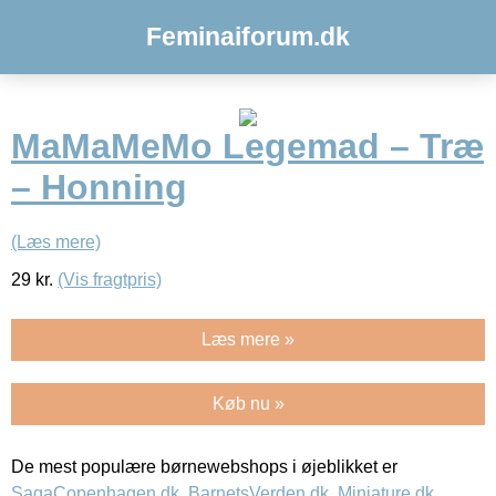
Feminaiforum.dk
MaMaMeMo Legemad – Træ
– Honning
(Læs mere)
29
kr.
(Vis fragtpris)
Læs mere »
Køb nu »
De mest populære børnewebshops i øjeblikket er
SagaCopenhagen.dk
,
BarnetsVerden.dk
,
Miniature.dk
,