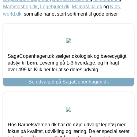
Mammashop.dk
,
Legehjulet.dk
,
MamaMilla.dk
og
Kids-
world.dk
, som alle har et stort sortiment til gode priser.
SagaCopenhagen.dk sælger økologisk og bæredygtigt
udstyr til børn. Levering på 1-3 hverdage, og fri fragt
over 499 kr. Klik her for at se deres udvalg.
Se udvalget på SagaCopenhagen.dk
Hos BarnetsVerden.dk har de nøje udvalgt legetøj med
fokus på kvalitet, udvikling og læring. De er specialiseret