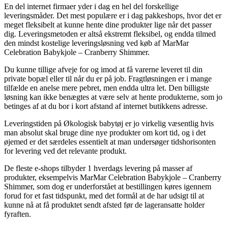
En del internet firmaer yder i dag en hel del forskellige
leveringsmåder. Det mest populære er i dag pakkeshops, hvor det er
meget fleksibelt at kunne hente dine produkter lige når det passer
dig. Leveringsmetoden er altså ekstremt fleksibel, og endda tilmed
den mindst kostelige leveringsløsning ved køb af MarMar
Celebration Babykjole – Cranberry Shimmer.
Du kunne tillige afveje for og imod at få varerne leveret til din
private bopæl eller til når du er på job. Fragtløsningen er i mange
tilfælde en anelse mere pebret, men endda ultra let. Den billigste
løsning kan ikke benægtes at være selv at hente produkterne, som jo
betinges af at du bor i kort afstand af internet butikkens adresse.
Leveringstiden på Økologisk babytøj er jo virkelig væsentlig hvis
man absolut skal bruge dine nye produkter om kort tid, og i det
øjemed er det særdeles essentielt at man undersøger tidshorisonten
for levering ved det relevante produkt.
De fleste e-shops tilbyder 1 hverdags levering på masser af
produkter, eksempelvis MarMar Celebration Babykjole – Cranberry
Shimmer, som dog er underforstået at bestillingen køres igennem
forud for et fast tidspunkt, med det formål at de har udsigt til at
kunne nå at få produktet sendt afsted før de lageransatte holder
fyraften.