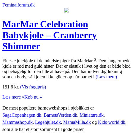
Feminaiforum.dk
MarMar Celebration
Babykjole – Cranberry
Shimmer
Fineste julekjole til de mindste piger fra MarMar.Â Den langærmede
kjole er rød med guld nister. Der er elastik i livet og den er både blød
og behagelig for den lille at have på. Den har indvendig lukning
som en body, så kjolen ikke glider op når barnet l
(Læs mere)
151.6
kr.
(Vis fragtpris)
Læs mere »
Køb nu »
De mest populære børnewebshops i øjeblikket er
SagaCopenhagen.dk
,
BarnetsVerden.dk
,
Miniature.dk
,
Mammashop.dk
,
Legehjulet.dk
,
MamaMilla.dk
og
Kids-world.dk
,
som alle har et stort sortiment til gode priser.