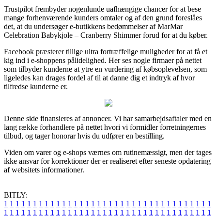
Trustpilot frembyder nogenlunde uafhængige chancer for at bese
mange forhenværende kunders omtaler og af den grund foreslåes
det, at du undersøger e-butikkens bedømmelser af MarMar
Celebration Babykjole – Cranberry Shimmer forud for at du køber.
Facebook præsterer tillige ultra fortræffelige muligheder for at få et
kig ind i e-shoppens pålidelighed. Her ses nogle firmaer på nettet
som tilbyder kunderne at ytre en vurdering af købsoplevelsen, som
ligeledes kan drages fordel af til at danne dig et indtryk af hvor
tilfredse kunderne er.
Denne side finansieres af annoncer. Vi har samarbejdsaftaler med en
lang række forhandlere på nettet hvori vi formidler forretningernes
tilbud, og tager honorar hvis du udfører en bestilling.
Viden om varer og e-shops værnes om rutinemæssigt, men der tages
ikke ansvar for korrektioner der er realiseret efter seneste opdatering
af websitets informationer.
BITLY:
1
1
1
1
1
1
1
1
1
1
1
1
1
1
1
1
1
1
1
1
1
1
1
1
1
1
1
1
1
1
1
1
1
1
1
1
1
1
1
1
1
1
1
1
1
1
1
1
1
1
1
1
1
1
1
1
1
1
1
1
1
1
1
1
1
1
1
1
1
1
1
1