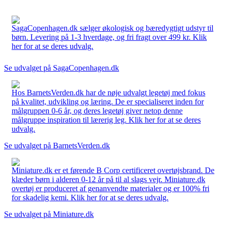
SagaCopenhagen.dk sælger økologisk og bæredygtigt udstyr til
børn. Levering på 1-3 hverdage, og fri fragt over 499 kr. Klik
her for at se deres udvalg.
Se udvalget på SagaCopenhagen.dk
Hos BarnetsVerden.dk har de nøje udvalgt legetøj med fokus
på kvalitet, udvikling og læring. De er specialiseret inden for
målgruppen 0-6 år, og deres legetøj giver netop denne
målgruppe inspiration til lærerig leg. Klik her for at se deres
udvalg.
Se udvalget på BarnetsVerden.dk
Miniature.dk er et førende B Corp certificeret overtøjsbrand. De
klæder børn i alderen 0-12 år på til al slags vejr. Miniature.dk
overtøj er produceret af genanvendte materialer og er 100% fri
for skadelig kemi. Klik her for at se deres udvalg.
Se udvalget på Miniature.dk