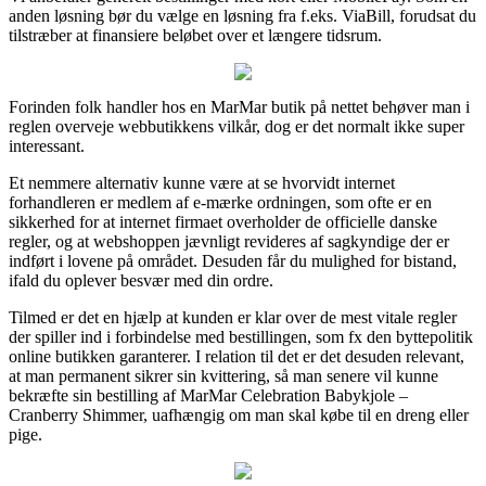
anden løsning bør du vælge en løsning fra f.eks. ViaBill, forudsat du
tilstræber at finansiere beløbet over et længere tidsrum.
Forinden folk handler hos en MarMar butik på nettet behøver man i
reglen overveje webbutikkens vilkår, dog er det normalt ikke super
interessant.
Et nemmere alternativ kunne være at se hvorvidt internet
forhandleren er medlem af e-mærke ordningen, som ofte er en
sikkerhed for at internet firmaet overholder de officielle danske
regler, og at webshoppen jævnligt revideres af sagkyndige der er
indført i lovene på området. Desuden får du mulighed for bistand,
ifald du oplever besvær med din ordre.
Tilmed er det en hjælp at kunden er klar over de mest vitale regler
der spiller ind i forbindelse med bestillingen, som fx den byttepolitik
online butikken garanterer. I relation til det er det desuden relevant,
at man permanent sikrer sin kvittering, så man senere vil kunne
bekræfte sin bestilling af MarMar Celebration Babykjole –
Cranberry Shimmer, uafhængig om man skal købe til en dreng eller
pige.