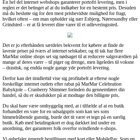
En hel del internet webshops garanterer portofri levering, men i
reglen er det betinget af at du indkøber for en bestemt pris. Desuden
må du beslutte sig for den mest prisbevidste mulighed for fragt,
hvilket oftest – om man opholder sig nær Esbjerg, Nørresundby eller
Grindsted – er at få leveret dine varer til et udleveringssted.
Det er jo efterhånden særdeles bekvemt for købere at finde de
laveste priser på tværs af internet selskaber, og til tak har flere
MarMar online shops set sig nødsaget til at reducere salgsværdien på
mange af deres varer – til piger og drenge, men ligeledes til voksne
– drastisk, og endda nogle gange yde portofri levering.
Derfor kan det imidlertid vise sig profitabelt at efterse nogle
forskellige internet outlets efter rabat på MarMar Celebration
Babykjole – Cranberry Shimmer forinden du gennemfører din
handel, så du er skudsikker på at modtage den billigste pris.
Du skal bare være omhyggelig med, at i tilfælde af at en butik
forhandler en vare for en udsalgspris som kan ses som
himmelråbende gunstig, burde det tit være et tegn på en uærlig
butik. Køb med betalingskort er dog dækket ind under en
anordning, der garanterer folk overfor svindlende e-shops.
Vi anbefaler generelt bestillinger med kort eller MobilePay. Som en