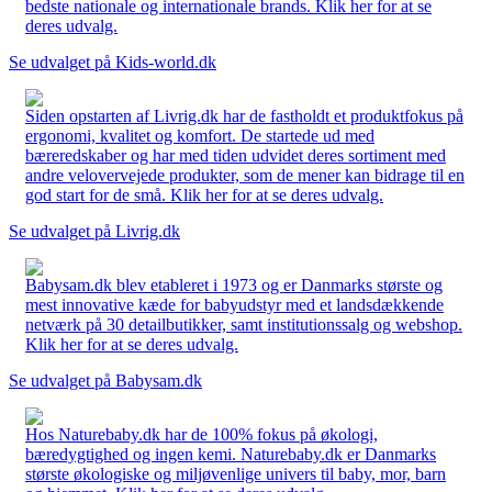
bedste nationale og internationale brands. Klik her for at se
deres udvalg.
Se udvalget på Kids-world.dk
Siden opstarten af Livrig.dk har de fastholdt et produktfokus på
ergonomi, kvalitet og komfort. De startede ud med
bæreredskaber og har med tiden udvidet deres sortiment med
andre velovervejede produkter, som de mener kan bidrage til en
god start for de små. Klik her for at se deres udvalg.
Se udvalget på Livrig.dk
Babysam.dk blev etableret i 1973 og er Danmarks største og
mest innovative kæde for babyudstyr med et landsdækkende
netværk på 30 detailbutikker, samt institutionssalg og webshop.
Klik her for at se deres udvalg.
Se udvalget på Babysam.dk
Hos Naturebaby.dk har de 100% fokus på økologi,
bæredygtighed og ingen kemi. Naturebaby.dk er Danmarks
største økologiske og miljøvenlige univers til baby, mor, barn