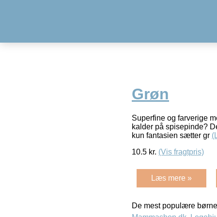
Grøn
Superfine og farverige me
kalder på spisepinde? De
kun fantasien sætter gr
(
10.5
kr.
(Vis fragtpris)
Læs mere »
De mest populære børne