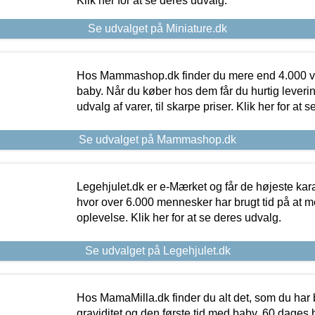
Klik her for at se deres udvalg.
Se udvalget på Miniature.dk
Hos Mammashop.dk finder du mere end 4.000 var
baby. Når du køber hos dem får du hurtig levering
udvalg af varer, til skarpe priser. Klik her for at 
Se udvalget på Mammashop.dk
Legehjulet.dk er e-Mærket og får de højeste kara
hvor over 6.000 mennesker har brugt tid på at m
oplevelse. Klik her for at se deres udvalg.
Se udvalget på Legehjulet.dk
Hos MamaMilla.dk finder du alt det, som du har 
graviditet og den første tid med baby. 60 dages b