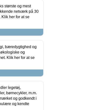
ks største og mest
ækkende netværk på 30
Klik her for at se
gi, bæredygtighed og
 økologiske og
t. Klik her for at se
ler legetøj,
r, børnecykler, m.m.
-mærket og godkendt i
opulære og kendte