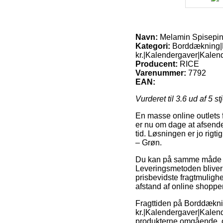
Navn:
Melamin Spisepin
Kategori:
Borddækning|R
kr.|Kalendergaver|Kalen
Producent:
RICE
Varenummer:
7792
EAN:
Vurderet til
3.6
ud af 5 st
En masse online outlets 
er nu om dage at afsende
tid. Løsningen er jo rigt
– Grøn.
Du kan på samme måde besl
Leveringsmetoden bliver
prisbevidste fragtmulighe
afstand af online shoppe
Fragttiden på Borddækni
kr.|Kalendergaver|Kalend
produkterne omgående, og