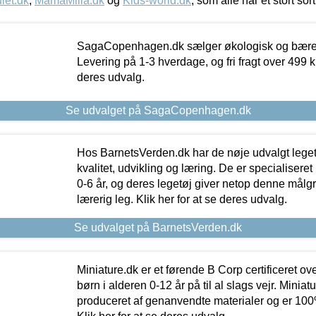
let.dk
,
MamaMilla.dk
og
Kids-world.dk
, som alle har et stort sor
SagaCopenhagen.dk sælger økologisk og bæredyg
Levering på 1-3 hverdage, og fri fragt over 499 kr.
deres udvalg.
Se udvalget på SagaCopenhagen.dk
Hos BarnetsVerden.dk har de nøje udvalgt lege
kvalitet, udvikling og læring. De er specialisere
0-6 år, og deres legetøj giver netop denne målgru
lærerig leg. Klik her for at se deres udvalg.
Se udvalget på BarnetsVerden.dk
Miniature.dk er et førende B Corp certificeret o
børn i alderen 0-12 år på til al slags vejr. Miniat
produceret af genanvendte materialer og er 100% 