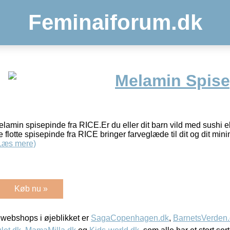
Feminaiforum.dk
Melamin Spise
lamin spisepinde fra RICE.Er du eller dit barn vild med sushi ell
 flotte spisepinde fra RICE bringer farveglæde til dit og dit mi
Læs mere)
Køb nu »
webshops i øjeblikket er
SagaCopenhagen.dk
,
BarnetsVerden