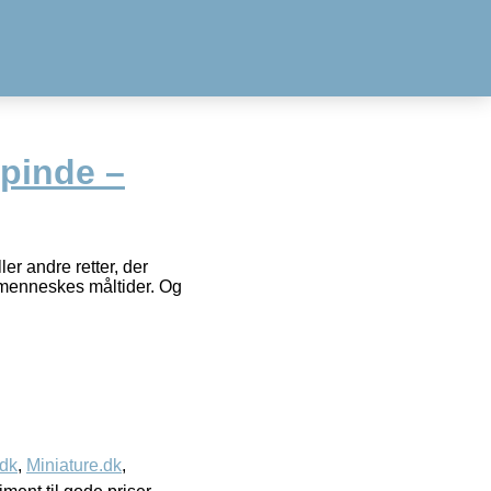
pinde –
er andre retter, der
nimenneskes måltider. Og
.dk
,
Miniature.dk
,