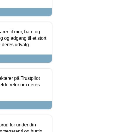
er til mor, barn og
 og adgang til et stort
se deres udvalg.
kterer på Trustpilot
elde retur om deres
brug for under din
yttegaranti og hurtig