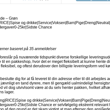
de – Grøn
ICE|Spise og drikke|Service|Voksen|Barn|Pige|Dreng|Neutral
dergaver0-25kr|Sidste Chance
jerner baseret på
35
anmeldelser
foreslår på nuværende tidspunkt diverse forskellige leveringsud
 til en pakkeshop, hvor det er meget fleksibelt at kunne hente d
ig fleksibel, og oftest derudover den billigste leveringsform ved
utte dig for at få leveret til din adresse eller til dit arbejdes 
 jævnligt en tand dyrere, men til gengæld ualmindeligt hensig
d vil dog utvivlsomt være at du selv henter pakken, hvilket afhæn
ns lager.
ng|RICE|Spise og drikke|Service|Voksen|Barn|Pige|Dreng|Neut
ergaver0-25kr|Sidste Chance er selvfølgelig ekstremt relevant 
 af den grund er det skam vigtigt at man efterser den anslåed