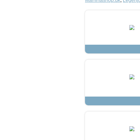
Mammashop.dk
,
Legehju