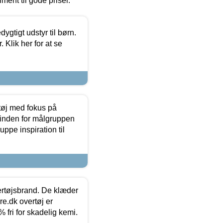
timent til gode priser.
tigt udstyr til børn.
 Klik her for at se
tøj med fokus på
t inden for målgruppen
ppe inspiration til
vertøjsbrand. De klæder
ure.dk overtøj er
fri for skadelig kemi.