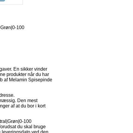
|Grøn|0-100
gaver. En sikker vinder
ine produkter når du har
 køb af Melamin Spisepinde
adresse.
tsmæssig. Den mest
ger af at du bor i kort
ral|Grøn|0-100
forudsat du skal bruge
e leveringsdato ved den