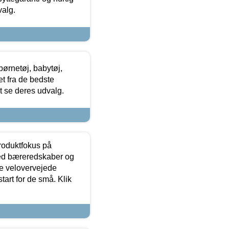
valg.
ørnetøj, babytøj,
t fra de bedste
at se deres udvalg.
produktfokus på
med bæreredskaber og
e velovervejede
tart for de små. Klik