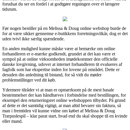
forudsat du ser en fordel i at godtgøre regningen over et længere
tidsrum.
Før nogen bestiller på en Melissa & Doug online webshop burde de
for at være sikker gennemse e-butikkens forretningsvilkår, dog er det
uden tvivl ikke særlig spændende.
En anden mulighed kunne måske være at bemærke om online
forhandleren er e-mærke godkendt, grundet at det kan være et
sympol på at online virksomheden imødekommer den officielle
danske lovgivning, udover at internet forhandleren tit evalueres af
fagfolk som har ekspertise inden for lovene på området. Dette er
desuden din anledning til bistand, for så vidt du møder
problemstillinger ved dit køb.
Ydermere tilråder vi at man er opmærksom på de mest basale
bestemmelser der kan håndhæves i forbindelse med bestillingen, for
eksempel den returneringsret online webshoppen tilbyder. På grund
af dette er det samtidig vigtigt, at man altid bevarer sin faktura, så
man i fremtiden vil kunne vidne om købet af Melissa & Doug
Træpuslespil – klar parat start, hvad end du skal shoppe til en kvinde
eller mand.