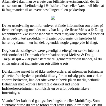
Alternativt skal man overveje den billigste leveringsmodel, der tit –
uanset om man befinder sig i Holstebro, Ikast eller Aars – vil blive at
få fragtmanden til at levere bestillingen til en pakkeshop.
Det er usædvanlig nemt for enhver at finde information om priser på
flere netshops, og med det motiv har langt de fleste Melissa & Doug
webbutikker ikke kunne lade være med at trykke priserne på specielt
deres bedst i test produkter – til piger og drenge, og ligeledes til
herrer og damer – en hel del, og endda nogle gange yde fri fragt.
Dog kan det stadigvæk være gavnligt at eftergå en række internet
virksomheder i Danmark efter rabatkoder på Melissa & Doug
Træpuslespil – klar parat start før du gennemfører din handel, så du
er garanteret at indhente den prisbilligste pris.
Du skal lige meget hvad ikke undervurdere, at såfremt en forhandler
på nettet frembyder et produkt til salg for en udsalgspris som virker
enormt beskeden, kan det ofte være et bevis på en uærlig netbutik.
Betalinger med kort er i hvert fald dækket ind under
Indsigelsesordningen, som bistår en overfor bedrageriske e-
forretninger.
Vi anbefaler køb med gængse betalingskort eller MobilePay. Som
alternativ burde du drage fordel af et afdragstilbud fra f.eks. ViaBill,