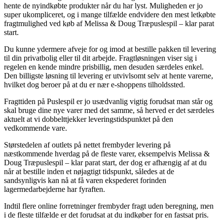
hente de nyindkøbte produkter når du har lyst. Muligheden er jo
super ukompliceret, og i mange tilfælde endvidere den mest letkøbte
fragtmulighed ved køb af Melissa & Doug Træpuslespil – klar parat
start.
Du kunne ydermere afveje for og imod at bestille pakken til levering
til din privatbolig eller til dit arbejde. Fragtløsningen viser sig i
regelen en kende mindre prisbillig, men desuden særdeles enkel.
Den billigste løsning til levering er utvivlsomt selv at hente varerne,
hvilket dog beroer på at du er nær e-shoppens tilholdssted.
Fragttiden på Puslespil er jo usædvanlig vigtig forudsat man står og
skal bruge dine nye varer med det samme, så herved er det særdeles
aktuelt at vi dobbelttjekker leveringstidspunktet på den
vedkommende vare.
Størstedelen af outlets på nettet frembyder levering på
næstkommende hverdag på de fleste varer, eksempelvis Melissa &
Doug Træpuslespil – klar parat start, der dog er afhængig af at du
når at bestille inden et nøjagtigt tidspunkt, således at de
sandsynligvis kan nå at få varen ekspederet forinden
lagermedarbejderne har fyraften.
Indtil flere online forretninger frembyder fragt uden beregning, men
i de fleste tilfælde er det forudsat at du indkøber for en fastsat pris.