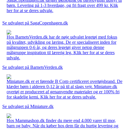
SagaCopenhagen.dk sælger økologisk og bæredygtigt udstyr til
børn. Levering på 1-3 hverdage, og fri fragt over 499 kr. Klik
her for at se deres udvalg.
Se udvalget på SagaCopenhagen.dk
Hos BarnetsVerden.dk har de nøje udvalgt legetøj med fokus
på kvalitet, udvikling og læring. De er specialiseret inden for
målgruppen 0-6 år, og deres legetøj giver netop denne
målgruppe inspiration til lærerig leg. Klik her for at se deres
udvalg.
Se udvalget på BarnetsVerden.dk
Miniature.dk er et førende B Corp certificeret overtøjsbrand. De
klæder børn i alderen 0-12 år på til al slags vejr. Miniature.dk
overtøj er produceret af genanvendte materialer og er 100% fri
for skadelig kemi. Klik her for at se deres udvalg.
Se udvalget på Miniature.dk
Hos Mammashop.dk finder du mere end 4.000 varer til mor,
barn og baby. Når du køber hos dem får du hurtig levering og