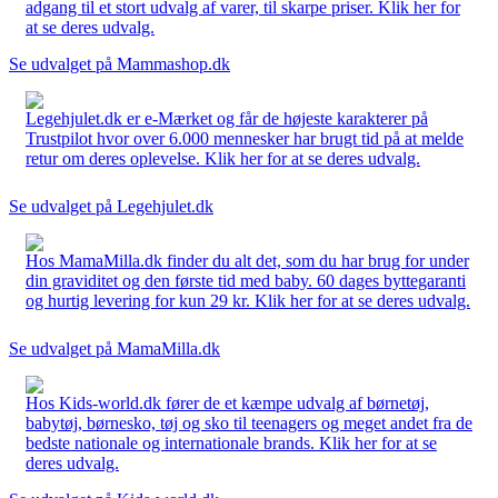
adgang til et stort udvalg af varer, til skarpe priser. Klik her for
at se deres udvalg.
Se udvalget på Mammashop.dk
Legehjulet.dk er e-Mærket og får de højeste karakterer på
Trustpilot hvor over 6.000 mennesker har brugt tid på at melde
retur om deres oplevelse. Klik her for at se deres udvalg.
Se udvalget på Legehjulet.dk
Hos MamaMilla.dk finder du alt det, som du har brug for under
din graviditet og den første tid med baby. 60 dages byttegaranti
og hurtig levering for kun 29 kr. Klik her for at se deres udvalg.
Se udvalget på MamaMilla.dk
Hos Kids-world.dk fører de et kæmpe udvalg af børnetøj,
babytøj, børnesko, tøj og sko til teenagers og meget andet fra de
bedste nationale og internationale brands. Klik her for at se
deres udvalg.