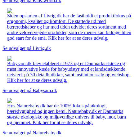
Se udvalget på Kids-world.dk
Siden opstarten af Livrig.dk har de fastholdt et produktfokus på
ergonomi, kvalitet og komfort. De startede ud med
bæreredskaber og har med tiden udvidet deres sortiment med
andre velovervejede produkter, som de mener kan bidrage til en
god start for de små. Klik her for at se deres udvalg.
Se udvalget på Livrig.dk
Babysam.dk blev etableret i 1973 og er Danmarks største og
mest innovative kæde for babyudstyr med et landsdækkende
netværk på 30 detailbutikker, samt institutionssalg og webshop.
Klik her for at se deres udvalg.
Se udvalget på Babysam.dk
Hos Naturebaby.dk har de 100% fokus på økologi,
bæredygtighed og ingen kemi. Naturebaby.dk er Danmarks
største økologiske og miljøvenlige univers til baby, mor, barn
og hjemmet. Klik her for at se deres udvalg.
Se udvalget på Naturebaby.dk