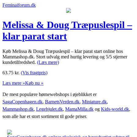
Feminaiforum.dk
Melissa & Doug Træpuslespil –
klar parat start
Køb Melissa & Doug Træpuslespil – klar parat start online hos
Mammashop.dk. Stort udvalg med hurtig levering og 5/5 stjerner
kundetilfredshed.
(Læs mere)
63.75
kr.
(Vis fragtpris)
Læs mere »
Køb nu »
De mest populære børnewebshops i øjeblikket er
SagaCopenhagen.dk
,
BarnetsVerden.dk
,
Miniature.dk
,
Mammashop.dk
,
Legehjulet.dk
,
MamaMilla.dk
og
Kids-world.dk
,
som alle har et stort sortiment til gode priser.