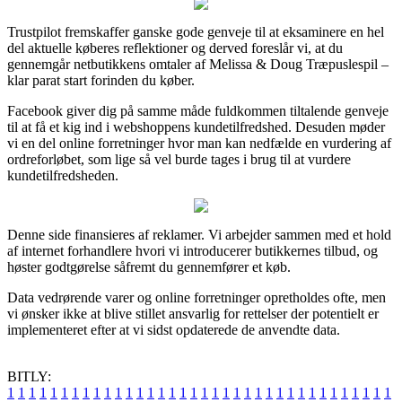
Trustpilot fremskaffer ganske gode genveje til at eksaminere en hel
del aktuelle køberes reflektioner og derved foreslår vi, at du
gennemgår netbutikkens omtaler af Melissa & Doug Træpuslespil –
klar parat start forinden du køber.
Facebook giver dig på samme måde fuldkommen tiltalende genveje
til at få et kig ind i webshoppens kundetilfredshed. Desuden møder
vi en del online forretninger hvor man kan nedfælde en vurdering af
ordreforløbet, som lige så vel burde tages i brug til at vurdere
kundetilfredsheden.
Denne side finansieres af reklamer. Vi arbejder sammen med et hold
af internet forhandlere hvori vi introducerer butikkernes tilbud, og
høster godtgørelse såfremt du gennemfører et køb.
Data vedrørende varer og online forretninger opretholdes ofte, men
vi ønsker ikke at blive stillet ansvarlig for rettelser der potentielt er
implementeret efter at vi sidst opdaterede de anvendte data.
BITLY:
1
1
1
1
1
1
1
1
1
1
1
1
1
1
1
1
1
1
1
1
1
1
1
1
1
1
1
1
1
1
1
1
1
1
1
1