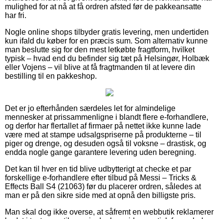
mulighed for at nå at få ordren afsted før de pakkeansatte
har fri.
Nogle online shops tilbyder gratis levering, men undertiden
kun ifald du køber for en præcis sum. Som alternativ kunne
man beslutte sig for den mest letkøbte fragtform, hvilket
typisk – hvad end du befinder sig tæt på Helsingør, Holbæk
eller Vojens – vil blive at få fragtmanden til at levere din
bestilling til en pakkeshop.
Det er jo efterhånden særdeles let for almindelige
mennesker at prissammenligne i blandt flere e-forhandlere,
og derfor har flertallet af firmaer på nettet ikke kunne lade
være med at stampe udsalgspriserne på produkterne – til
piger og drenge, og desuden også til voksne – drastisk, og
endda nogle gange garantere levering uden beregning.
Det kan til hver en tid blive udbytterigt at checke et par
forskellige e-forhandlere efter tilbud på Messi – Tricks &
Effects Ball S4 (21063) før du placerer ordren, således at
man er på den sikre side med at opnå den billigste pris.
Man skal dog ikke overse, at såfremt en webbutik reklamerer