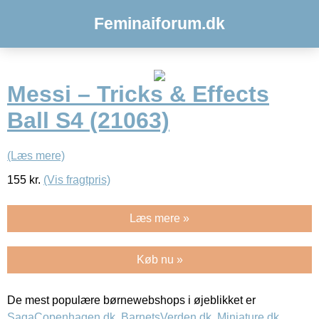
Feminaiforum.dk
Messi – Tricks & Effects
Ball S4 (21063)
(Læs mere)
155
kr.
(Vis fragtpris)
Læs mere »
Køb nu »
De mest populære børnewebshops i øjeblikket er
SagaCopenhagen.dk
,
BarnetsVerden.dk
,
Miniature.dk
,