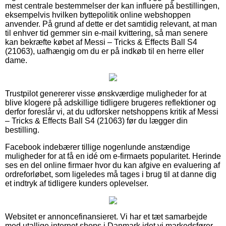
mest centrale bestemmelser der kan influere på bestillingen,
eksempelvis hvilken byttepolitik online webshoppen
anvender. På grund af dette er det samtidig relevant, at man
til enhver tid gemmer sin e-mail kvittering, så man senere
kan bekræfte købet af Messi – Tricks & Effects Ball S4
(21063), uafhængig om du er på indkøb til en herre eller
dame.
Trustpilot genererer visse ønskværdige muligheder for at
blive klogere på adskillige tidligere brugeres reflektioner og
derfor foreslår vi, at du udforsker netshoppens kritik af Messi
– Tricks & Effects Ball S4 (21063) før du lægger din
bestilling.
Facebook indebærer tillige nogenlunde anstændige
muligheder for at få en idé om e-firmaets popularitet. Herinde
ses en del online firmaer hvor du kan afgive en evaluering af
ordreforløbet, som ligeledes må tages i brug til at danne dig
et indtryk af tidligere kunders oplevelser.
Websitet er annoncefinansieret. Vi har et tæt samarbejde
med utallige internet shops i Danmark idet vi markedsfører