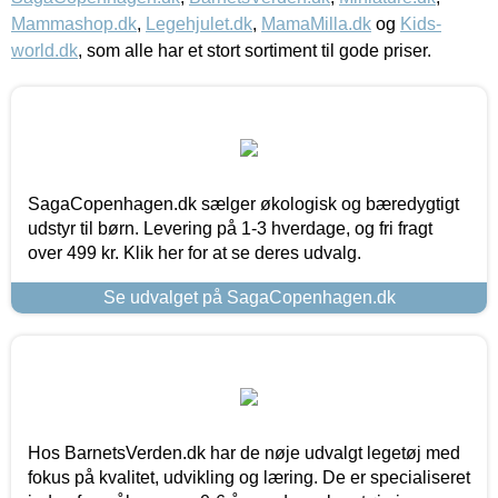
Mammashop.dk
,
Legehjulet.dk
,
MamaMilla.dk
og
Kids-
world.dk
, som alle har et stort sortiment til gode priser.
SagaCopenhagen.dk sælger økologisk og bæredygtigt
udstyr til børn. Levering på 1-3 hverdage, og fri fragt
over 499 kr. Klik her for at se deres udvalg.
Se udvalget på SagaCopenhagen.dk
Hos BarnetsVerden.dk har de nøje udvalgt legetøj med
fokus på kvalitet, udvikling og læring. De er specialiseret