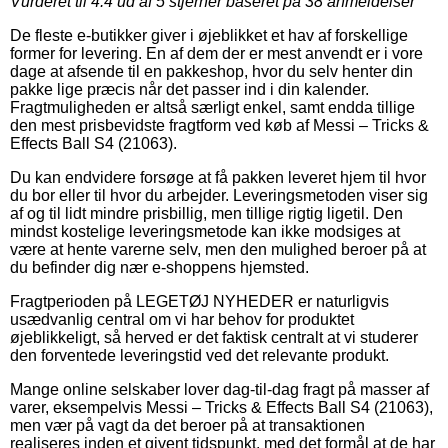
Vurderet til
4.4
ud af 5 stjerner baseret på
38
anmeldelser
De fleste e-butikker giver i øjeblikket et hav af forskellige
former for levering. En af dem der er mest anvendt er i vore
dage at afsende til en pakkeshop, hvor du selv henter din
pakke lige præcis når det passer ind i din kalender.
Fragtmuligheden er altså særligt enkel, samt endda tillige
den mest prisbevidste fragtform ved køb af Messi – Tricks &
Effects Ball S4 (21063).
Du kan endvidere forsøge at få pakken leveret hjem til hvor
du bor eller til hvor du arbejder. Leveringsmetoden viser sig
af og til lidt mindre prisbillig, men tillige rigtig ligetil. Den
mindst kostelige leveringsmetode kan ikke modsiges at
være at hente varerne selv, men den mulighed beroer på at
du befinder dig nær e-shoppens hjemsted.
Fragtperioden på LEGETØJ NYHEDER er naturligvis
usædvanlig central om vi har behov for produktet
øjeblikkeligt, så herved er det faktisk centralt at vi studerer
den forventede leveringstid ved det relevante produkt.
Mange online selskaber lover dag-til-dag fragt på masser af
varer, eksempelvis Messi – Tricks & Effects Ball S4 (21063),
men vær på vagt da det beroer på at transaktionen
realiseres inden et givent tidspunkt, med det formål at de har