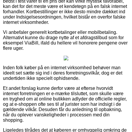
bedst i test varer til en pris der kan virke mystisk favorabel,
kan det for det meste være et kendetegn på en falsk internet
forhandler. Kortbestillinger er ikke desto mindre dækket ind
under Indsigelsesordningen, hvilket bistår en overfor falske
internet virksomheder.
Vi anbefaler generelt kortbetalinger eller mobilbetaling.
Alternativt kunne du drage nytte af et afdragstilbud som for
eksempel ViaBill, ifald du hellere vil honorere pengene over
flere uger.
Inden folk køber på en internet virksomhed behøver man
ideelt set sætte sig ind i deres forretningsvilkår, dog er det
undertiden ikke specielt ophidsende.
Et andet forslag kunne derfor være at efterse hvorvidt
internet forretningen er e-mærke tilsluttet, som skulle være
en tryghed om at online butikken adlyder de officielle regler,
og at e-shoppen ofte ses til af jurister som har indsigt i de
gældende vilkår. Desuden får du anledning til opbakning,
når du oplever vanskeligheder i processen med din
shopping.
Ligeledes tilrådes det at køberen er omhyggelig omkring de