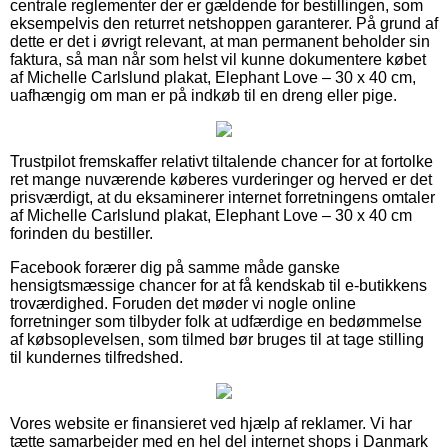
centrale reglementer der er gældende for bestillingen, som
eksempelvis den returret netshoppen garanterer. På grund af
dette er det i øvrigt relevant, at man permanent beholder sin
faktura, så man når som helst vil kunne dokumentere købet
af Michelle Carlslund plakat, Elephant Love – 30 x 40 cm,
uafhængig om man er på indkøb til en dreng eller pige.
Trustpilot fremskaffer relativt tiltalende chancer for at fortolke
ret mange nuværende køberes vurderinger og herved er det
prisværdigt, at du eksaminerer internet forretningens omtaler
af Michelle Carlslund plakat, Elephant Love – 30 x 40 cm
forinden du bestiller.
Facebook forærer dig på samme måde ganske
hensigtsmæssige chancer for at få kendskab til e-butikkens
troværdighed. Foruden det møder vi nogle online
forretninger som tilbyder folk at udfærdige en bedømmelse
af købsoplevelsen, som tilmed bør bruges til at tage stilling
til kundernes tilfredshed.
Vores website er finansieret ved hjælp af reklamer. Vi har
tætte samarbejder med en hel del internet shops i Danmark