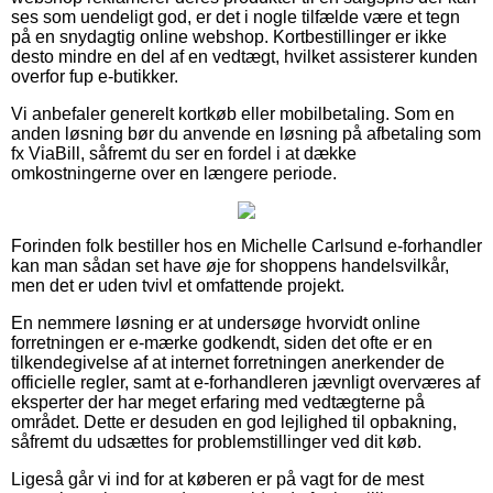
ses som uendeligt god, er det i nogle tilfælde være et tegn
på en snydagtig online webshop. Kortbestillinger er ikke
desto mindre en del af en vedtægt, hvilket assisterer kunden
overfor fup e-butikker.
Vi anbefaler generelt kortkøb eller mobilbetaling. Som en
anden løsning bør du anvende en løsning på afbetaling som
fx ViaBill, såfremt du ser en fordel i at dække
omkostningerne over en længere periode.
Forinden folk bestiller hos en Michelle Carlsund e-forhandler
kan man sådan set have øje for shoppens handelsvilkår,
men det er uden tvivl et omfattende projekt.
En nemmere løsning er at undersøge hvorvidt online
forretningen er e-mærke godkendt, siden det ofte er en
tilkendegivelse af at internet forretningen anerkender de
officielle regler, samt at e-forhandleren jævnligt overværes af
eksperter der har meget erfaring med vedtægterne på
området. Dette er desuden en god lejlighed til opbakning,
såfremt du udsættes for problemstillinger ved dit køb.
Ligeså går vi ind for at køberen er på vagt for de mest