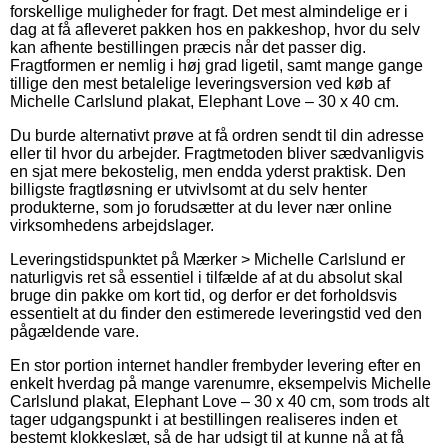
forskellige muligheder for fragt. Det mest almindelige er i
dag at få afleveret pakken hos en pakkeshop, hvor du selv
kan afhente bestillingen præcis når det passer dig.
Fragtformen er nemlig i høj grad ligetil, samt mange gange
tillige den mest betalelige leveringsversion ved køb af
Michelle Carlslund plakat, Elephant Love – 30 x 40 cm.
Du burde alternativt prøve at få ordren sendt til din adresse
eller til hvor du arbejder. Fragtmetoden bliver sædvanligvis
en sjat mere bekostelig, men endda yderst praktisk. Den
billigste fragtløsning er utvivlsomt at du selv henter
produkterne, som jo forudsætter at du lever nær online
virksomhedens arbejdslager.
Leveringstidspunktet på Mærker > Michelle Carlslund er
naturligvis ret så essentiel i tilfælde af at du absolut skal
bruge din pakke om kort tid, og derfor er det forholdsvis
essentielt at du finder den estimerede leveringstid ved den
pågældende vare.
En stor portion internet handler frembyder levering efter en
enkelt hverdag på mange varenumre, eksempelvis Michelle
Carlslund plakat, Elephant Love – 30 x 40 cm, som trods alt
tager udgangspunkt i at bestillingen realiseres inden et
bestemt klokkeslæt, så de har udsigt til at kunne nå at få