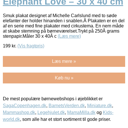
Elephant Love – 30 x 40 cm
Smuk plakat designet af Michelle Carlslund med to søde
elefanter der holder hinanden i snablen.Â Plakaten er en del
af en serie med fine plakater med cirkustema. En nem måde
at skabe stemning på børneværelset.Trykt på 250Â grams
stenpapir.Måler 30 x 40Â c
(Læs mere)
199
kr.
(Vis fragtpris)
Læs mere »
Køb nu »
De mest populære børnewebshops i øjeblikket er
SagaCopenhagen.dk
,
BarnetsVerden.dk
,
Miniature.dk
,
Mammashop.dk
,
Legehjulet.dk
,
MamaMilla.dk
og
Kids-
world.dk
, som alle har et stort sortiment til gode priser.