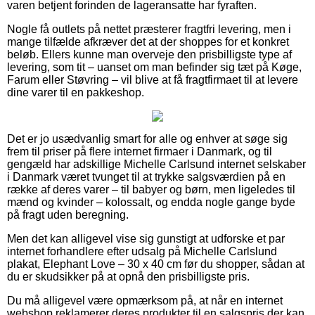
varen betjent forinden de lageransatte har fyraften.
Nogle få outlets på nettet præsterer fragtfri levering, men i
mange tilfælde afkræver det at der shoppes for et konkret
beløb. Ellers kunne man overveje den prisbilligste type af
levering, som tit – uanset om man befinder sig tæt på Køge,
Farum eller Støvring – vil blive at få fragtfirmaet til at levere
dine varer til en pakkeshop.
Det er jo usædvanlig smart for alle og enhver at søge sig
frem til priser på flere internet firmaer i Danmark, og til
gengæld har adskillige Michelle Carlsund internet selskaber
i Danmark været tvunget til at trykke salgsværdien på en
række af deres varer – til babyer og børn, men ligeledes til
mænd og kvinder – kolossalt, og endda nogle gange byde
på fragt uden beregning.
Men det kan alligevel vise sig gunstigt at udforske et par
internet forhandlere efter udsalg på Michelle Carlslund
plakat, Elephant Love – 30 x 40 cm før du shopper, sådan at
du er skudsikker på at opnå den prisbilligste pris.
Du må alligevel være opmærksom på, at når en internet
webshop reklamerer deres produkter til en salgspris der kan