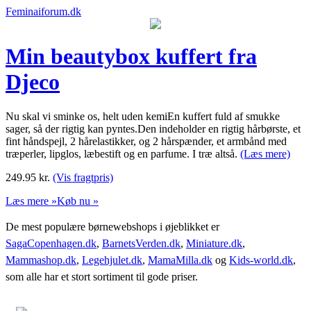
Feminaiforum.dk
Min beautybox kuffert fra
Djeco
Nu skal vi sminke os, helt uden kemiEn kuffert fuld af smukke
sager, så der rigtig kan pyntes.Den indeholder en rigtig hårbørste, et
fint håndspejl, 2 hårelastikker, og 2 hårspænder, et armbånd med
træperler, lipglos, læbestift og en parfume. I træ altså.
(Læs mere)
249.95
kr.
(Vis fragtpris)
Læs mere »
Køb nu »
De mest populære børnewebshops i øjeblikket er
SagaCopenhagen.dk
,
BarnetsVerden.dk
,
Miniature.dk
,
Mammashop.dk
,
Legehjulet.dk
,
MamaMilla.dk
og
Kids-world.dk
,
som alle har et stort sortiment til gode priser.