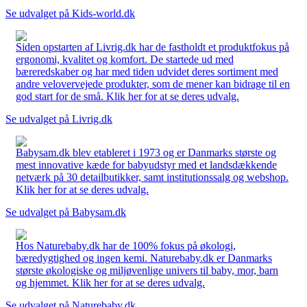
Se udvalget på Kids-world.dk
Siden opstarten af Livrig.dk har de fastholdt et produktfokus på
ergonomi, kvalitet og komfort. De startede ud med
bæreredskaber og har med tiden udvidet deres sortiment med
andre velovervejede produkter, som de mener kan bidrage til en
god start for de små. Klik her for at se deres udvalg.
Se udvalget på Livrig.dk
Babysam.dk blev etableret i 1973 og er Danmarks største og
mest innovative kæde for babyudstyr med et landsdækkende
netværk på 30 detailbutikker, samt institutionssalg og webshop.
Klik her for at se deres udvalg.
Se udvalget på Babysam.dk
Hos Naturebaby.dk har de 100% fokus på økologi,
bæredygtighed og ingen kemi. Naturebaby.dk er Danmarks
største økologiske og miljøvenlige univers til baby, mor, barn
og hjemmet. Klik her for at se deres udvalg.
Se udvalget på Naturebaby.dk