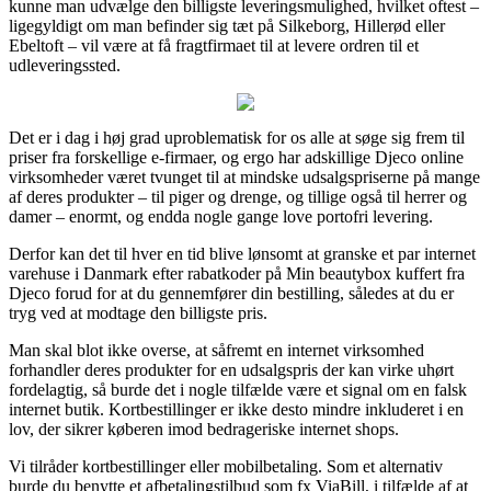
kunne man udvælge den billigste leveringsmulighed, hvilket oftest –
ligegyldigt om man befinder sig tæt på Silkeborg, Hillerød eller
Ebeltoft – vil være at få fragtfirmaet til at levere ordren til et
udleveringssted.
Det er i dag i høj grad uproblematisk for os alle at søge sig frem til
priser fra forskellige e-firmaer, og ergo har adskillige Djeco online
virksomheder været tvunget til at mindske udsalgspriserne på mange
af deres produkter – til piger og drenge, og tillige også til herrer og
damer – enormt, og endda nogle gange love portofri levering.
Derfor kan det til hver en tid blive lønsomt at granske et par internet
varehuse i Danmark efter rabatkoder på Min beautybox kuffert fra
Djeco forud for at du gennemfører din bestilling, således at du er
tryg ved at modtage den billigste pris.
Man skal blot ikke overse, at såfremt en internet virksomhed
forhandler deres produkter for en udsalgspris der kan virke uhørt
fordelagtig, så burde det i nogle tilfælde være et signal om en falsk
internet butik. Kortbestillinger er ikke desto mindre inkluderet i en
lov, der sikrer køberen imod bedrageriske internet shops.
Vi tilråder kortbestillinger eller mobilbetaling. Som et alternativ
burde du benytte et afbetalingstilbud som fx ViaBill, i tilfælde af at