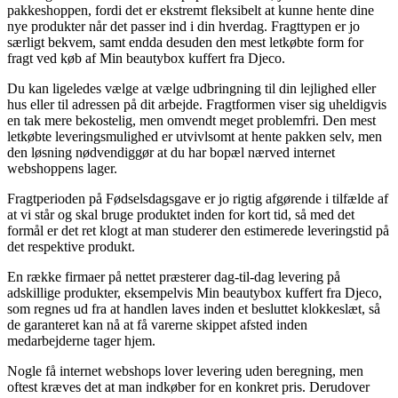
pakkeshoppen, fordi det er ekstremt fleksibelt at kunne hente dine
nye produkter når det passer ind i din hverdag. Fragttypen er jo
særligt bekvem, samt endda desuden den mest letkøbte form for
fragt ved køb af Min beautybox kuffert fra Djeco.
Du kan ligeledes vælge at vælge udbringning til din lejlighed eller
hus eller til adressen på dit arbejde. Fragtformen viser sig uheldigvis
en tak mere bekostelig, men omvendt meget problemfri. Den mest
letkøbte leveringsmulighed er utvivlsomt at hente pakken selv, men
den løsning nødvendiggør at du har bopæl nærved internet
webshoppens lager.
Fragtperioden på Fødselsdagsgave er jo rigtig afgørende i tilfælde af
at vi står og skal bruge produktet inden for kort tid, så med det
formål er det ret klogt at man studerer den estimerede leveringstid på
det respektive produkt.
En række firmaer på nettet præsterer dag-til-dag levering på
adskillige produkter, eksempelvis Min beautybox kuffert fra Djeco,
som regnes ud fra at handlen laves inden et besluttet klokkeslæt, så
de garanteret kan nå at få varerne skippet afsted inden
medarbejderne tager hjem.
Nogle få internet webshops lover levering uden beregning, men
oftest kræves det at man indkøber for en konkret pris. Derudover