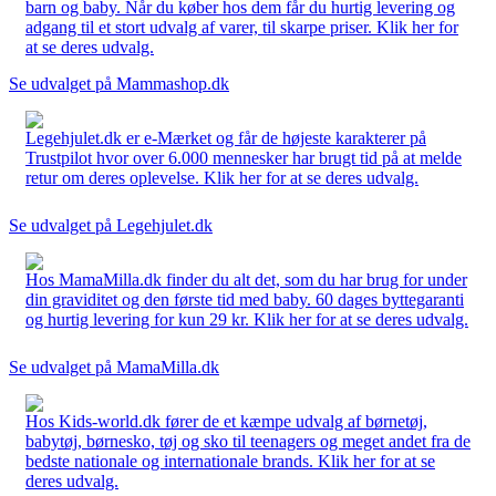
barn og baby. Når du køber hos dem får du hurtig levering og
adgang til et stort udvalg af varer, til skarpe priser. Klik her for
at se deres udvalg.
Se udvalget på Mammashop.dk
Legehjulet.dk er e-Mærket og får de højeste karakterer på
Trustpilot hvor over 6.000 mennesker har brugt tid på at melde
retur om deres oplevelse. Klik her for at se deres udvalg.
Se udvalget på Legehjulet.dk
Hos MamaMilla.dk finder du alt det, som du har brug for under
din graviditet og den første tid med baby. 60 dages byttegaranti
og hurtig levering for kun 29 kr. Klik her for at se deres udvalg.
Se udvalget på MamaMilla.dk
Hos Kids-world.dk fører de et kæmpe udvalg af børnetøj,
babytøj, børnesko, tøj og sko til teenagers og meget andet fra de
bedste nationale og internationale brands. Klik her for at se
deres udvalg.