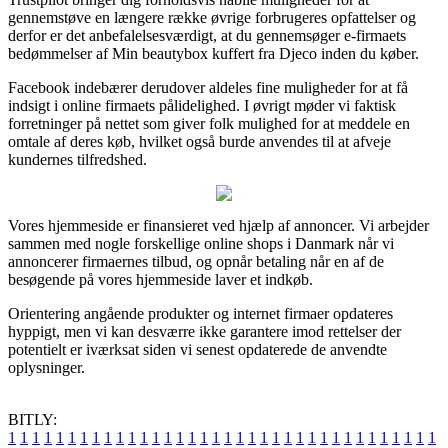
gennemstøve en længere række øvrige forbrugeres opfattelser og
derfor er det anbefalelsesværdigt, at du gennemsøger e-firmaets
bedømmelser af Min beautybox kuffert fra Djeco inden du køber.
Facebook indebærer derudover aldeles fine muligheder for at få
indsigt i online firmaets pålidelighed. I øvrigt møder vi faktisk
forretninger på nettet som giver folk mulighed for at meddele en
omtale af deres køb, hvilket også burde anvendes til at afveje
kundernes tilfredshed.
Vores hjemmeside er finansieret ved hjælp af annoncer. Vi arbejder
sammen med nogle forskellige online shops i Danmark når vi
annoncerer firmaernes tilbud, og opnår betaling når en af de
besøgende på vores hjemmeside laver et indkøb.
Orientering angående produkter og internet firmaer opdateres
hyppigt, men vi kan desværre ikke garantere imod rettelser der
potentielt er iværksat siden vi senest opdaterede de anvendte
oplysninger.
BITLY:
1
1
1
1
1
1
1
1
1
1
1
1
1
1
1
1
1
1
1
1
1
1
1
1
1
1
1
1
1
1
1
1
1
1
1
1