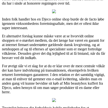
du har i sinde at honorere regningen over tid.
Inden folk handler hos en Djeco online shop burde de de facto løbe
igennem virksomhedens forretningsaftale, men det er oftest ikke
super interessant.
Et alternativt forslag kunne måske være at se hvorvidt online
shoppen er e-mærket medlem, da det længe har været en garanti for
at internet firmaet understøtter gældende dansk lovgivning, og at
netshoppen af og til efterses af specialister som er meget fortrolige
vilkårene. Desuden giver det dig lejlighed til at få bistand, når du får
besvær ved dit indkøb.
For øvrigt slår vi et slag for at du er klar over de mest centrale vilkår
der kan have indvirkning på transaktionen, eksempelvis hvilken
returret forretningen garanterer. I den relation er det samtidig vigtigt,
at man til enhver tid gemmer ens e-mail kvittering, således man en
anden gang vil kunne bevidne sit køb af Min beautybox kuffert fra
Djeco, uden hensyn til om man søger produkter til en dame eller
herre.
Trustpilot bringer dig forholdsvis habile muligheder for at