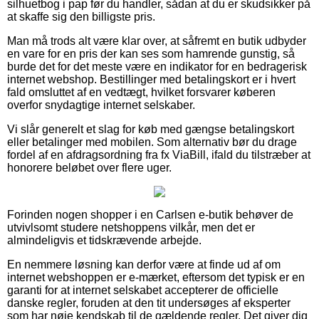
silhuetbog i pap før du handler, sådan at du er skudsikker på
at skaffe sig den billigste pris.
Man må trods alt være klar over, at såfremt en butik udbyder
en vare for en pris der kan ses som hamrende gunstig, så
burde det for det meste være en indikator for en bedragerisk
internet webshop. Bestillinger med betalingskort er i hvert
fald omsluttet af en vedtægt, hvilket forsvarer køberen
overfor snydagtige internet selskaber.
Vi slår generelt et slag for køb med gængse betalingskort
eller betalinger med mobilen. Som alternativ bør du drage
fordel af en afdragsordning fra fx ViaBill, ifald du tilstræber at
honorere beløbet over flere uger.
Forinden nogen shopper i en Carlsen e-butik behøver de
utvivlsomt studere netshoppens vilkår, men det er
almindeligvis et tidskrævende arbejde.
En nemmere løsning kan derfor være at finde ud af om
internet webshoppen er e-mærket, eftersom det typisk er en
garanti for at internet selskabet accepterer de officielle
danske regler, foruden at den tit undersøges af eksperter
som har nøje kendskab til de gældende regler. Det giver dig