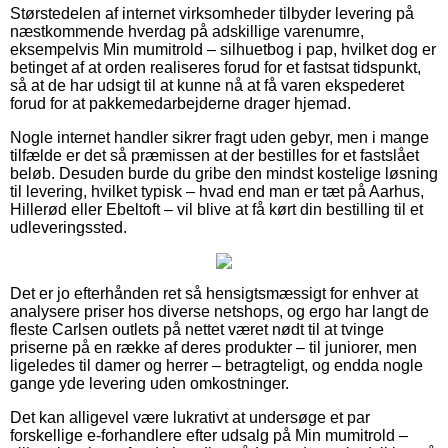
Størstedelen af internet virksomheder tilbyder levering på
næstkommende hverdag på adskillige varenumre,
eksempelvis Min mumitrold – silhuetbog i pap, hvilket dog er
betinget af at orden realiseres forud for et fastsat tidspunkt,
så at de har udsigt til at kunne nå at få varen ekspederet
forud for at pakkemedarbejderne drager hjemad.
Nogle internet handler sikrer fragt uden gebyr, men i mange
tilfælde er det så præmissen at der bestilles for et fastslået
beløb. Desuden burde du gribe den mindst kostelige løsning
til levering, hvilket typisk – hvad end man er tæt på Aarhus,
Hillerød eller Ebeltoft – vil blive at få kørt din bestilling til et
udleveringssted.
Det er jo efterhånden ret så hensigtsmæssigt for enhver at
analysere priser hos diverse netshops, og ergo har langt de
fleste Carlsen outlets på nettet været nødt til at tvinge
priserne på en række af deres produkter – til juniorer, men
ligeledes til damer og herrer – betragteligt, og endda nogle
gange yde levering uden omkostninger.
Det kan alligevel være lukrativt at undersøge et par
forskellige e-forhandlere efter udsalg på Min mumitrold –