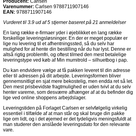
Producent:
Carlsen
Varenummer:
Carlsen 9788711907146
EAN:
9788711907146
Vurderet til
3.9
ud af 5 stjerner baseret på
21
anmeldelser
En lang række e-firmaer yder i øjeblikket en lang række
forskellige leveringsløsninger. En der er meget populær er
lige nu levering til et afhentningssted, så du selv har
mulighed for at hente din bestilling når du har lyst. Denne er
altså rigtig problemfri, og oftest tilmed den mest betalelige
leveringstype ved køb af Min mumitrold – silhuetbog i pap.
Du kan endvidere vælge at få pakken leveret til din adresse
eller til adressen på dit arbejde. Leveringsformen bliver
gennemsnitligt en sjat mere bekostelig, men endda ret så let.
Den mest prisbevidste fragtmulighed er uden tvivl at du selv
henter varerne, som desværre afhænger af at du befinder dig
lige ved online shoppens arbejdslager.
Leveringstiden på Forlaget Carlsen er selvfølgelig virkelig
essentiel i tilfælde af at man står og skal bruge din pakke
lige om lidt, og i det øjemed er det tydeligvis meningsfuldt at
man studerer den anslåede leveringsdato for den relevante
vare.