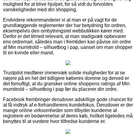
mulighed for at blive hjulpet, for så vidt du forvoldes
vanskeligheder med din shopping.
Endvidere rekommanderer vi at man er på vagt for de
grundlæggende reglementer der har betydning for ordren,
eksempelvis den ombytningsret webbutikken kører med.
Derfor er det tilmed relevant, at man stadigvæk opbevarer
ens ordremail, således man i fremtiden kan påvise sin ordre
af Min mumitrold – silhuetbog i pap, uanset om man shopper
til en kvinde eller mand.
Trustpilot medfører immervæk solide muligheder for at se
nøjere på en hel del tidligere køberes domme og derved er
det fornuftigt, at du gransker online shoppens ratings af Min
mumitrold – silhuetbog i pap før du placerer din ordre.
Facebook frembringer derudover adskillige gode chancer for
at få indtryk af e-forhandlerens kundefokus. Derudover er der
mange online virksomheder som tilbyder kunderne at
registrere en bedømmelse af deres køb, hvilket ligeledes må
benyttes til at vurdere hvor tilfredse kunderne er.