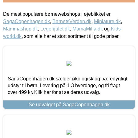
De mest populære børnewebshops i øjeblikket er
SagaCopenhagen.dk
,
BarnetsVerden.dk
,
Miniature.dk
,
Mammashop.dk
,
Legehjulet.dk
,
MamaMilla.dk
og
Kids-
world.dk
, som alle har et stort sortiment til gode priser.
SagaCopenhagen.dk sælger økologisk og bæredygtigt
udstyr til børn. Levering på 1-3 hverdage, og fri fragt
over 499 kr. Klik her for at se deres udvalg.
Se udvalget på SagaCopenhagen.dk