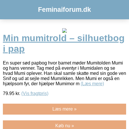
Feminaiforum.dk
Min mumitrold – silhuetbog
i pap
En super sød papbog hvor barnet møder Mumitolden Mumi
og hans venner. Tag med på eventyr i Mumidalen og se
hvad Mumi oplever. Han skal samle skatte med sin gode ven
Snif og ud at sejle med Mumrikken. Men Mumi er også en
hjælpsom fyr, der hjælper Mumimor m
(Læs mere)
79.95
kr.
(Vis fragtpris)
Læs mere »
Køb nu »