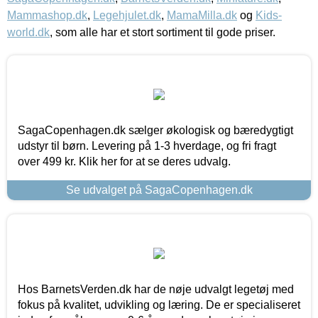
Mammashop.dk
,
Legehjulet.dk
,
MamaMilla.dk
og
Kids-
world.dk
, som alle har et stort sortiment til gode priser.
SagaCopenhagen.dk sælger økologisk og bæredygtigt
udstyr til børn. Levering på 1-3 hverdage, og fri fragt
over 499 kr. Klik her for at se deres udvalg.
Se udvalget på SagaCopenhagen.dk
Hos BarnetsVerden.dk har de nøje udvalgt legetøj med
fokus på kvalitet, udvikling og læring. De er specialiseret