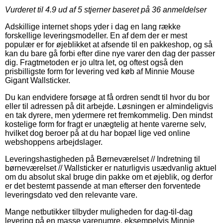
Vurderet til
4.9
ud af 5 stjerner baseret på
36
anmeldelser
Adskillige internet shops yder i dag en lang række
forskellige leveringsmodeller. En af dem der er mest
populær er for øjeblikket at afsende til en pakkeshop, og så
kan du bare gå forbi efter dine nye varer den dag der passer
dig. Fragtmetoden er jo ultra let, og oftest også den
prisbilligste form for levering ved køb af Minnie Mouse
Gigant Wallsticker.
Du kan endvidere forsøge at få ordren sendt til hvor du bor
eller til adressen på dit arbejde. Løsningen er almindeligvis
en tak dyrere, men ydermere ret fremkommelig. Den mindst
kostelige form for fragt er unægtelig at hente varerne selv,
hvilket dog beroer på at du har bopæl lige ved online
webshoppens arbejdslager.
Leveringshastigheden på Børneværelset // Indretning til
børneværelset // Wallsticker er naturligvis usædvanlig aktuel
om du absolut skal bruge din pakke om et øjeblik, og derfor
er det bestemt passende at man efterser den forventede
leveringsdato ved den relevante vare.
Mange netbutikker tilbyder muligheden for dag-til-dag
levering på en masse varenumre, eksempelvis Minnie