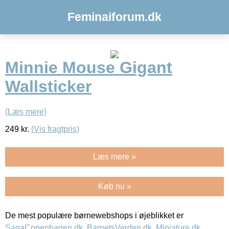
Feminaiforum.dk
Minnie Mouse Gigant
Wallsticker
(Læs mere)
249
kr.
(Vis fragtpris)
Læs mere »
Køb nu »
De mest populære børnewebshops i øjeblikket er
SagaCopenhagen.dk
,
BarnetsVerden.dk
,
Miniature.dk
,