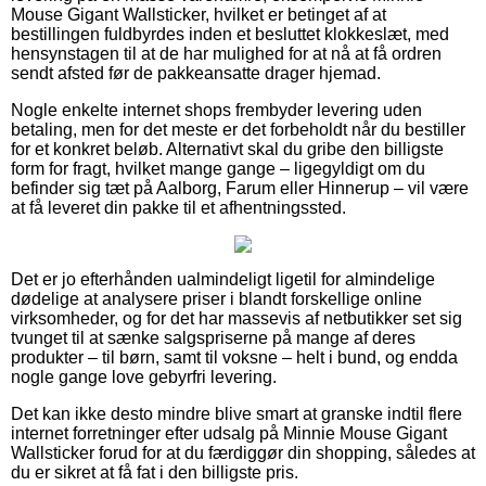
Mouse Gigant Wallsticker, hvilket er betinget af at
bestillingen fuldbyrdes inden et besluttet klokkeslæt, med
hensynstagen til at de har mulighed for at nå at få ordren
sendt afsted før de pakkeansatte drager hjemad.
Nogle enkelte internet shops frembyder levering uden
betaling, men for det meste er det forbeholdt når du bestiller
for et konkret beløb. Alternativt skal du gribe den billigste
form for fragt, hvilket mange gange – ligegyldigt om du
befinder sig tæt på Aalborg, Farum eller Hinnerup – vil være
at få leveret din pakke til et afhentningssted.
Det er jo efterhånden ualmindeligt ligetil for almindelige
dødelige at analysere priser i blandt forskellige online
virksomheder, og for det har massevis af netbutikker set sig
tvunget til at sænke salgspriserne på mange af deres
produkter – til børn, samt til voksne – helt i bund, og endda
nogle gange love gebyrfri levering.
Det kan ikke desto mindre blive smart at granske indtil flere
internet forretninger efter udsalg på Minnie Mouse Gigant
Wallsticker forud for at du færdiggør din shopping, således at
du er sikret at få fat i den billigste pris.