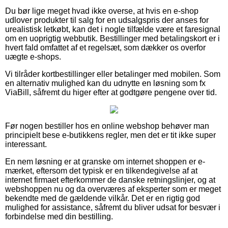
Du bør lige meget hvad ikke overse, at hvis en e-shop
udlover produkter til salg for en udsalgspris der anses for
urealistisk letkøbt, kan det i nogle tilfælde være et faresignal
om en uoprigtig webbutik. Bestillinger med betalingskort er i
hvert fald omfattet af et regelsæt, som dækker os overfor
uægte e-shops.
Vi tilråder kortbestillinger eller betalinger med mobilen. Som
en alternativ mulighed kan du udnytte en løsning som fx
ViaBill, såfremt du higer efter at godtgøre pengene over tid.
Før nogen bestiller hos en online webshop behøver man
principielt bese e-butikkens regler, men det er tit ikke super
interessant.
En nem løsning er at granske om internet shoppen er e-
mærket, eftersom det typisk er en tilkendegivelse af at
internet firmaet efterkommer de danske retningslinjer, og at
webshoppen nu og da overværes af eksperter som er meget
bekendte med de gældende vilkår. Det er en rigtig god
mulighed for assistance, såfremt du bliver udsat for besvær i
forbindelse med din bestilling.