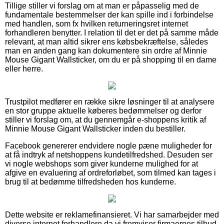
Tillige stiller vi forslag om at man er påpasselig med de
fundamentale bestemmelser der kan spille ind i forbindelse
med handlen, som fx hvilken returneringsret internet
forhandleren benytter. I relation til det er det på samme måde
relevant, at man altid sikrer ens købsbekræftelse, således
man en anden gang kan dokumentere sin ordre af Minnie
Mouse Gigant Wallsticker, om du er på shopping til en dame
eller herre.
Trustpilot medfører en række sikre løsninger til at analysere
en stor gruppe aktuelle køberes bedømmelser og derfor
stiller vi forslag om, at du gennemgår e-shoppens kritik af
Minnie Mouse Gigant Wallsticker inden du bestiller.
Facebook genererer endvidere nogle pæne muligheder for
at få indtryk af netshoppens kundetilfredshed. Desuden ser
vi nogle webshops som giver kunderne mulighed for at
afgive en evaluering af ordreforløbet, som tilmed kan tages i
brug til at bedømme tilfredsheden hos kunderne.
Dette website er reklamefinansieret. Vi har samarbejder med
diverse internet forhandlere da vi fremviser firmaernes tilbud,