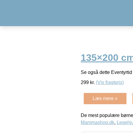
135×200 c
Se også dette Eventyrti
299
kr.
(Vis fragtpris)
Læs mere »
De mest populære børne
Mammashop.dk
,
Legehju