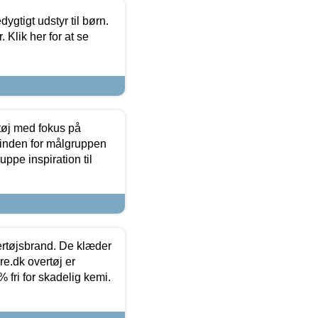
tigt udstyr til børn.
 Klik her for at se
tøj med fokus på
t inden for målgruppen
ppe inspiration til
vertøjsbrand. De klæder
ure.dk overtøj er
fri for skadelig kemi.