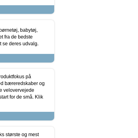
ørnetøj, babytøj,
t fra de bedste
at se deres udvalg.
produktfokus på
med bæreredskaber og
e velovervejede
tart for de små. Klik
ks største og mest