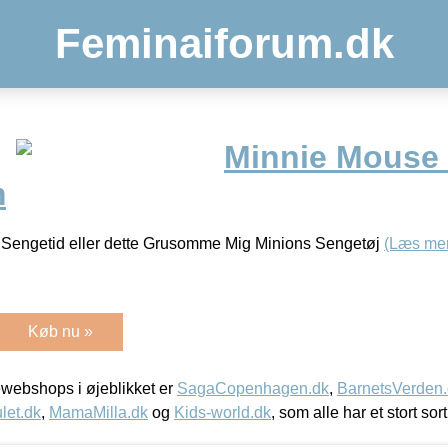
Feminaiforum.dk
Minnie Mouse 
m
d Sengetid eller dette Grusomme Mig Minions Sengetøj
(Læs me
Køb nu »
webshops i øjeblikket er
SagaCopenhagen.dk
,
BarnetsVerden
let.dk
,
MamaMilla.dk
og
Kids-world.dk
, som alle har et stort sor