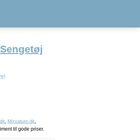
Sengetøj
re)
.dk
,
Miniature.dk
,
timent til gode priser.