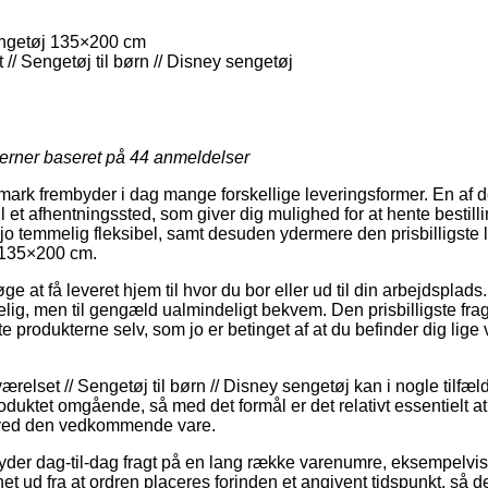
ngetøj 135×200 cm
// Sengetøj til børn // Disney sengetøj
jerner baseret på
44
anmeldelser
ark frembyder i dag mange forskellige leveringsformer. En af 
il et afhentningssted, som giver dig mulighed for at hente bestill
jo temmelig fleksibel, samt desuden ydermere den prisbilligste 
 135×200 cm.
e at få leveret hjem til hvor du bor eller ud til din arbejdsplad
lig, men til gengæld ualmindeligt bekvem. Den prisbilligste fra
 produkterne selv, som jo er betinget af at du befinder dig lige 
elset // Sengetøj til børn // Disney sengetøj kan i nogle tilfæl
duktet omgående, så med det formål er det relativt essentielt a
 ved den vedkommende vare.
byder dag-til-dag fragt på en lang række varenumre, eksempelv
 ud fra at ordren placeres forinden et angivent tidspunkt, så d