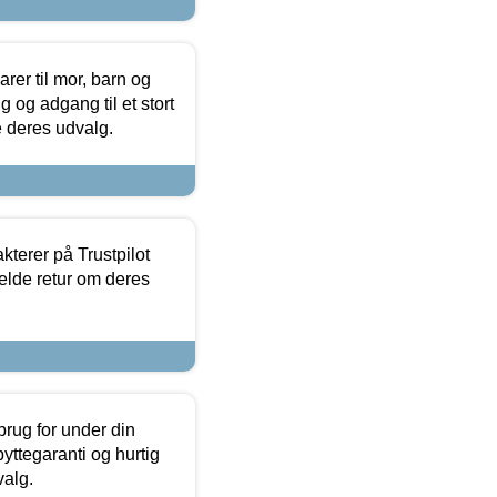
er til mor, barn og
 og adgang til et stort
se deres udvalg.
kterer på Trustpilot
elde retur om deres
brug for under din
yttegaranti og hurtig
valg.