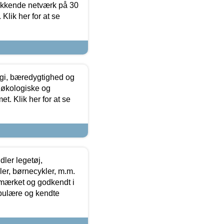
ækkende netværk på 30
Klik her for at se
gi, bæredygtighed og
 økologiske og
t. Klik her for at se
ler legetøj,
r, børnecykler, m.m.
-mærket og godkendt i
opulære og kendte