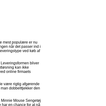
de mest populære er nu
ingen når det passer ind i
leveringstype ved køb af
s. Leveringsformen bliver
gtløsning kan ikke
ved online firmaets
de være rigtig afgørende
t man dobbelttjekker den
is Minnie Mouse Sengetøj
e har en chance for at nå