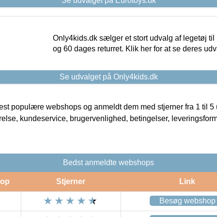
Se udvalget på Eurotoys.dk
Only4kids.dk sælger et stort udvalg af legetøj til
og 60 dages returret. Klik her for at se deres udv
Se udvalget på Only4kids.dk
t populære webshops og anmeldt dem med stjerner fra 1 til 5 ud
rrelse, kundeservice, brugervenlighed, betingelser, leveringsfor
Bedst anmeldte webshops
op
Stjerner
Link
Besøg webshop