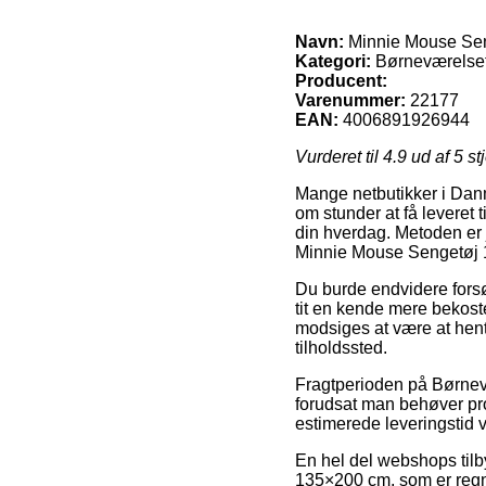
Navn:
Minnie Mouse Se
Kategori:
Børneværelset 
Producent:
Varenummer:
22177
EAN:
4006891926944
Vurderet til
4.9
ud af 5 st
Mange netbutikker i Danm
om stunder at få leveret t
din hverdag. Metoden er 
Minnie Mouse Sengetøj
Du burde endvidere forsøg
tit en kende mere bekoste
modsiges at være at hente
tilholdssted.
Fragtperioden på Børnevær
forudsat man behøver pro
estimerede leveringstid
En hel del webshops til
135×200 cm, som er regnet