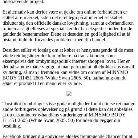
tidskrævende projekt.
Et alternativ kan derfor være at tjekke om online forhandleren er
støttet af e-mærket, siden det er et tegn på at internet selskabet
tilslutter sig den officielle danske lovgivning, samt at e-forhandleren
rutinemæssigt efterses af specialister der har ekspertise inden for de
gældende bestemmelser. Dette er desuden en god lejlighed til at få
bistand, ifald du forvoldes problemer med din handel.
Desuden stiller vi forslag om at køber er hensynstagende til de mest
vitale retningslinjer der kan influere på transaktionen, som
eksempelvis den ombytningspolitik internet shoppen lover. Her er
det på samme måde vigtigt, at man permanent bibeholder ens e-mail
kvittering, så man i fremtiden kan vidne om ordren af MINYMO
BODY 111451 2605 (White Swan 2605, 50), uafhængig om du
søger et produkt til en mand eller kvinde.
Trustpilot frembringer visse gode muligheder for at efterse ret mange
andre forbrugeres oplevelser og på grund af dette kan det anbefales,
at du eksaminerer e-handlens vurderinger af MINYMO BODY
111451 2605 (White Swan 2605, 50) forinden du lægger din
bestilling.
Facebook bringer dig endvidere aldeles fremragende chancer for at