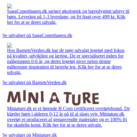
SagaCopenhagen.dk sælger økologisk og bæredygtigt udstyr til
børn. Levering på 1-3 hverdage, og fri fragt over 499 kr. Klik
her for at se deres udvalg.
Se udvalget på SagaCopenhagen.dk
Hos BarnetsVerden.dk har de nøje udvalgt legetøj med fokus
på kvalitet, udvikling og læring. De er specialiseret inden for
målgruppen 0-6 år, og deres legetøj giver netop denne
målgruppe inspiration til lærerig leg. Klik her for at se deres
udvalg.
Se udvalget på BarnetsVerden.dk
Miniature.dk er et førende B Corp certificeret overtøjsbrand. De
klæder børn i alderen 0-12 år på til al slags vejr. Miniature.dk
overtøj er produceret af genanvendte materialer og er 100% fri
for skadelig kemi. Klik her for at se deres udvalg.
Se udvalget på Miniature.dk