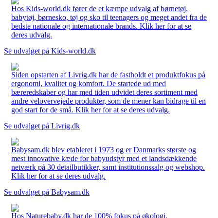
Hos Kids-world.dk fører de et kæmpe udvalg af børnetøj,
babytøj, børnesko, tøj og sko til teenagers og meget andet fra de
bedste nationale og internationale brands. Klik her for at se
deres udvalg.
Se udvalget på Kids-world.dk
Siden opstarten af Livrig.dk har de fastholdt et produktfokus på
ergonomi, kvalitet og komfort. De startede ud med
bæreredskaber og har med tiden udvidet deres sortiment med
andre velovervejede produkter, som de mener kan bidrage til en
god start for de små. Klik her for at se deres udvalg.
Se udvalget på Livrig.dk
Babysam.dk blev etableret i 1973 og er Danmarks største og
mest innovative kæde for babyudstyr med et landsdækkende
netværk på 30 detailbutikker, samt institutionssalg og webshop.
Klik her for at se deres udvalg.
Se udvalget på Babysam.dk
Hos Naturebaby.dk har de 100% fokus på økologi,