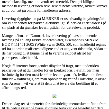
mere bekostelig, men omvendt ret smertefri. Den prisbilligste
metode til levering er uden tvivl selv at hente varerne, hvilket kræver
at du bor tæt på online forhandlerens adresse.
Leveringsdygtigheden på MÆRKER er usædvanlig betydningsfuld
om vi har behov for pakken øjeblikkeligt, så herved er det aldeles på
sin plads at du gransker leveringstiden for det relevante produkt.
Mange e-firmaer i Danmark lover levering på næstkommende
hverdag på en lang række af deres varer, eksempelvis MINYMO
BODY 111451 2605 (White Swan 2605, 50), som imidlertid regnes
ud fra at orden realiseres tidligere end et angivent tidspunkt, sådan at
de har udsigt til at kunne nå at få varerne skippet afsted før
pakkepersonalet har fri.
Nogle få internet foretagender tilbyder fri fragt, men undertiden
påkræves det at du handler for en konkret pris. I øvrigt bør man
beslutte sig for den mest letkøbte leveringsmanér, hvilket i de fleste
tilfælde – uafhængig om man opholder sig tæt på Holstebro, Korsør
eller Assens – vil være at få dem til at levere din bestilling til et
afhentningssted.
Det er i dag ret så smertefrit for almindelige mennesker at finde frem
til de bedste priser på tværs af online butikker, og følgelig har flere