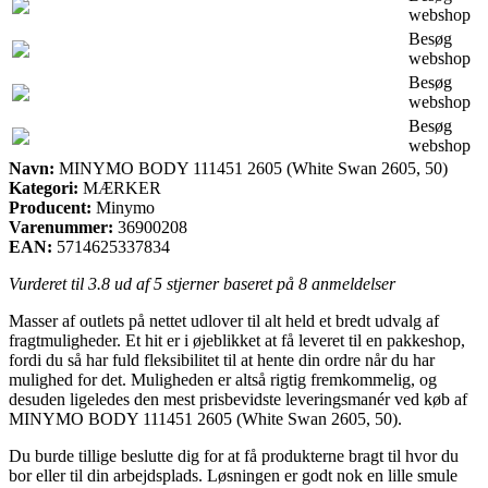
webshop
Besøg
webshop
Besøg
webshop
Besøg
webshop
Navn:
MINYMO BODY 111451 2605 (White Swan 2605, 50)
Kategori:
MÆRKER
Producent:
Minymo
Varenummer:
36900208
EAN:
5714625337834
Vurderet til
3.8
ud af 5 stjerner baseret på
8
anmeldelser
Masser af outlets på nettet udlover til alt held et bredt udvalg af
fragtmuligheder. Et hit er i øjeblikket at få leveret til en pakkeshop,
fordi du så har fuld fleksibilitet til at hente din ordre når du har
mulighed for det. Muligheden er altså rigtig fremkommelig, og
desuden ligeledes den mest prisbevidste leveringsmanér ved køb af
MINYMO BODY 111451 2605 (White Swan 2605, 50).
Du burde tillige beslutte dig for at få produkterne bragt til hvor du
bor eller til din arbejdsplads. Løsningen er godt nok en lille smule