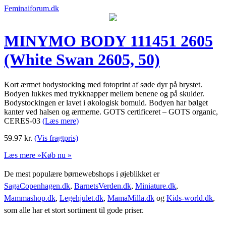
Feminaiforum.dk
MINYMO BODY 111451 2605
(White Swan 2605, 50)
Kort ærmet bodystocking med fotoprint af søde dyr på brystet.
Bodyen lukkes med trykknapper mellem benene og på skulder.
Bodystockingen er lavet i økologisk bomuld. Bodyen har bølget
kanter ved halsen og ærmerne. GOTS certificeret – GOTS organic,
CERES-03
(Læs mere)
59.97
kr.
(Vis fragtpris)
Læs mere »
Køb nu »
De mest populære børnewebshops i øjeblikket er
SagaCopenhagen.dk
,
BarnetsVerden.dk
,
Miniature.dk
,
Mammashop.dk
,
Legehjulet.dk
,
MamaMilla.dk
og
Kids-world.dk
,
som alle har et stort sortiment til gode priser.