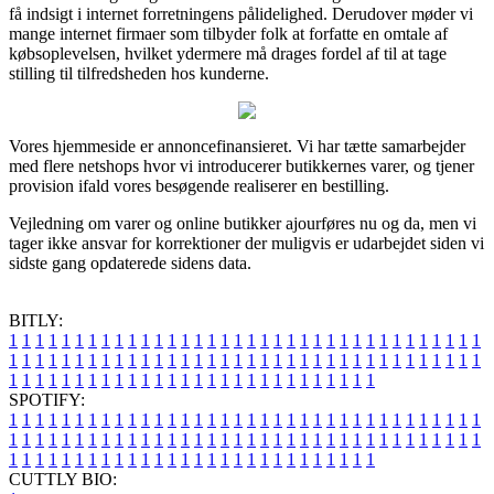
få indsigt i internet forretningens pålidelighed. Derudover møder vi
mange internet firmaer som tilbyder folk at forfatte en omtale af
købsoplevelsen, hvilket ydermere må drages fordel af til at tage
stilling til tilfredsheden hos kunderne.
Vores hjemmeside er annoncefinansieret. Vi har tætte samarbejder
med flere netshops hvor vi introducerer butikkernes varer, og tjener
provision ifald vores besøgende realiserer en bestilling.
Vejledning om varer og online butikker ajourføres nu og da, men vi
tager ikke ansvar for korrektioner der muligvis er udarbejdet siden vi
sidste gang opdaterede sidens data.
BITLY:
1
1
1
1
1
1
1
1
1
1
1
1
1
1
1
1
1
1
1
1
1
1
1
1
1
1
1
1
1
1
1
1
1
1
1
1
1
1
1
1
1
1
1
1
1
1
1
1
1
1
1
1
1
1
1
1
1
1
1
1
1
1
1
1
1
1
1
1
1
1
1
1
1
1
1
1
1
1
1
1
1
1
1
1
1
1
1
1
1
1
1
1
1
1
1
1
1
1
1
1
SPOTIFY:
1
1
1
1
1
1
1
1
1
1
1
1
1
1
1
1
1
1
1
1
1
1
1
1
1
1
1
1
1
1
1
1
1
1
1
1
1
1
1
1
1
1
1
1
1
1
1
1
1
1
1
1
1
1
1
1
1
1
1
1
1
1
1
1
1
1
1
1
1
1
1
1
1
1
1
1
1
1
1
1
1
1
1
1
1
1
1
1
1
1
1
1
1
1
1
1
1
1
1
1
CUTTLY BIO: