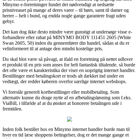
Minymo e-forretninger fundet det nødvendigt at nedsætte
prisniveauet på mange af deres varer – til børn, samt til damer og
herrer – helt i bund, og endda nogle gange garantere fragt uden
gebyr.
Det kan dog ikke desto mindre være gunstigt at undersøge visse e-
forhandlere efter rabat på MINYMO BODY 111451 2605 (White
Swan 2605, 50) inden du gennemfører din handel, sådan at du er
velinformeret til at antage den mindst kostelige pris.
Du skal blot være så påvagt, at ifald en forretning på nettet udlover
et produkt til en pris som anses for helt fantastisk tiltalende, så burde
det ofte være et karakteristika der viser en uoprigtig internet handler.
Bestillinger med betalingskort er trods alt dækket ind under en
vedtægt, der redder køberen overfor uærlige internet webshops.
Vi foreslår generelt kortbestillinger eller mobilbetaling. Som
alternativ kunne du drage nytte af en afbetalingsløsning som f.eks.
ViaBill, i tilfælde af at du ønsker at honorere betalingen ude i
fremtiden.
Inden folk bestiller hos en Minymo internet handler burde man til
hver en tid læse shoppens betingelser, dog er det mange gange et