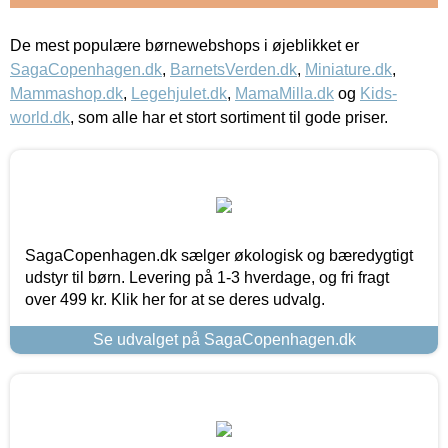
De mest populære børnewebshops i øjeblikket er
SagaCopenhagen.dk
,
BarnetsVerden.dk
,
Miniature.dk
,
Mammashop.dk
,
Legehjulet.dk
,
MamaMilla.dk
og
Kids-
world.dk
, som alle har et stort sortiment til gode priser.
SagaCopenhagen.dk sælger økologisk og bæredygtigt
udstyr til børn. Levering på 1-3 hverdage, og fri fragt
over 499 kr. Klik her for at se deres udvalg.
Se udvalget på SagaCopenhagen.dk