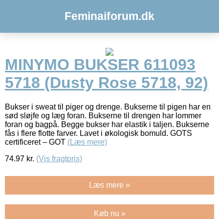
Feminaiforum.dk
MINYMO BUKSER 611093
5718 (Dusty Rose 5718, 92)
Bukser i sweat til piger og drenge. Bukserne til pigen har en
sød sløjfe og læg foran. Bukserne til drengen har lommer
foran og bagpå. Begge bukser har elastik i taljen. Bukserne
fås i flere flotte farver. Lavet i økologisk bomuld. GOTS
certificeret – GOT
(Læs mere)
74.97
kr.
(Vis fragtpris)
Læs mere »
Køb nu »