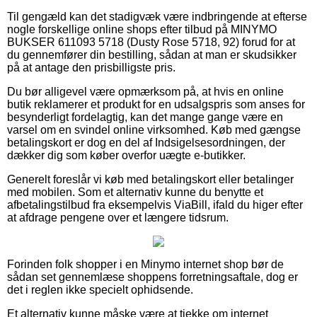
Til gengæld kan det stadigvæk være indbringende at efterse
nogle forskellige online shops efter tilbud på MINYMO
BUKSER 611093 5718 (Dusty Rose 5718, 92) forud for at
du gennemfører din bestilling, sådan at man er skudsikker
på at antage den prisbilligste pris.
Du bør alligevel være opmærksom på, at hvis en online
butik reklamerer et produkt for en udsalgspris som anses for
besynderligt fordelagtig, kan det mange gange være en
varsel om en svindel online virksomhed. Køb med gængse
betalingskort er dog en del af Indsigelsesordningen, der
dækker dig som køber overfor uægte e-butikker.
Generelt foreslår vi køb med betalingskort eller betalinger
med mobilen. Som et alternativ kunne du benytte et
afbetalingstilbud fra eksempelvis ViaBill, ifald du higer efter
at afdrage pengene over et længere tidsrum.
Forinden folk shopper i en Minymo internet shop bør de
sådan set gennemlæse shoppens forretningsaftale, dog er
det i reglen ikke specielt ophidsende.
Et alternativ kunne måske være at tjekke om internet