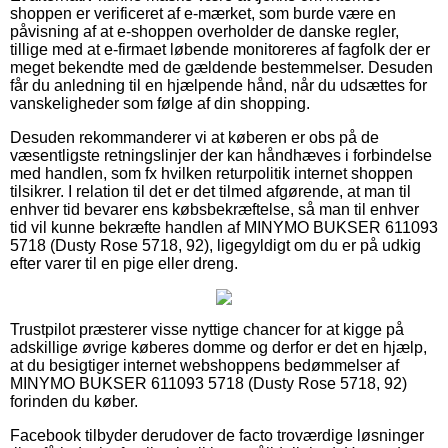
shoppen er verificeret af e-mærket, som burde være en
påvisning af at e-shoppen overholder de danske regler,
tillige med at e-firmaet løbende monitoreres af fagfolk der er
meget bekendte med de gældende bestemmelser. Desuden
får du anledning til en hjælpende hånd, når du udsættes for
vanskeligheder som følge af din shopping.
Desuden rekommanderer vi at køberen er obs på de
væsentligste retningslinjer der kan håndhæves i forbindelse
med handlen, som fx hvilken returpolitik internet shoppen
tilsikrer. I relation til det er det tilmed afgørende, at man til
enhver tid bevarer ens købsbekræftelse, så man til enhver
tid vil kunne bekræfte handlen af MINYMO BUKSER 611093
5718 (Dusty Rose 5718, 92), ligegyldigt om du er på udkig
efter varer til en pige eller dreng.
Trustpilot præsterer visse nyttige chancer for at kigge på
adskillige øvrige køberes domme og derfor er det en hjælp,
at du besigtiger internet webshoppens bedømmelser af
MINYMO BUKSER 611093 5718 (Dusty Rose 5718, 92)
forinden du køber.
Facebook tilbyder derudover de facto troværdige løsninger