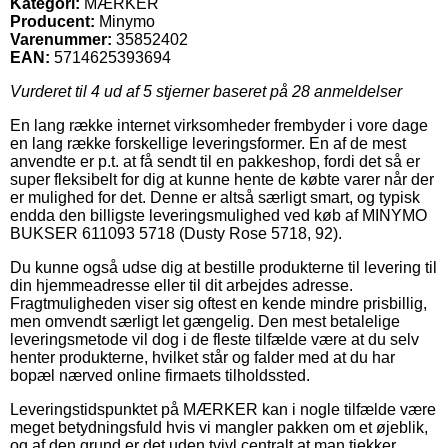
Kategori:
MÆRKER
Producent:
Minymo
Varenummer:
35852402
EAN:
5714625393694
Vurderet til
4
ud af 5 stjerner baseret på
28
anmeldelser
En lang række internet virksomheder frembyder i vore dage
en lang række forskellige leveringsformer. En af de mest
anvendte er p.t. at få sendt til en pakkeshop, fordi det så er
super fleksibelt for dig at kunne hente de købte varer når der
er mulighed for det. Denne er altså særligt smart, og typisk
endda den billigste leveringsmulighed ved køb af MINYMO
BUKSER 611093 5718 (Dusty Rose 5718, 92).
Du kunne også udse dig at bestille produkterne til levering til
din hjemmeadresse eller til dit arbejdes adresse.
Fragtmuligheden viser sig oftest en kende mindre prisbillig,
men omvendt særligt let gængelig. Den mest betalelige
leveringsmetode vil dog i de fleste tilfælde være at du selv
henter produkterne, hvilket står og falder med at du har
bopæl nærved online firmaets tilholdssted.
Leveringstidspunktet på MÆRKER kan i nogle tilfælde være
meget betydningsfuld hvis vi mangler pakken om et øjeblik,
og af den grund er det uden tvivl centralt at man tjekker