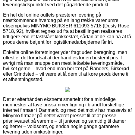
leveringstidspunktet ved det pågældende produkt.
En hel del online outlets præsterer levering på
næstkommende hverdag på en lang række varenumre,
eksempelvis MINYMO BUKSER 611093 5718 (Dusty Rose
5718, 92), hvilket regnes ud fra at bestillingen realiseres
tidligere end et fastslået klokkeslæt, sådan at de kan nå at få
produkterne betjent før logistikmedarbejderne får fri.
Enkelte online forretninger yder fragt uden beregning, men
oftest er det forudsat at der handles for en bestemt pris. I
øvrigt må man snuppe den mest letkøbte leveringsmåde,
hvilket gerne – hvad end man bor tæt på Randers, Birkerød
eller Grindsted – vil være at få dem til at køre produkterne til
et afhentningssted.
Det er efterhånden ekstremt smertefrit for almindelige
mennesker at lave prissammenligning i blandt forskellige
internet firmaer i Danmark, og med det motiv har massevis af
Minymo firmaer på nettet været presset til at at presse
prisniveauet på varerne – til juniorer, og samtidig til damer
og herrer – voldsomt, og endda nogle gange garantere
levering uden omkostninger.