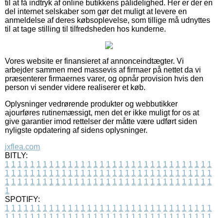
til at få indtryk af online butikkens pålidelighed. Her er der en
del internet selskaber som gør det muligt at levere en
anmeldelse af deres købsoplevelse, som tillige må udnyttes
til at tage stilling til tilfredsheden hos kunderne.
Vores website er finansieret af annonceindtægter. Vi
arbejder sammen med massevis af firmaer på nettet da vi
præsenterer firmaernes varer, og opnår provision hvis den
person vi sender videre realiserer et køb.
Oplysninger vedrørende produkter og webbutikker
ajourføres rutinemæssigt, men det er ikke muligt for os at
give garantier imod rettelser der måtte være udført siden
nyligste opdatering af sidens oplysninger.
jxflea.com
BITLY:
1
1
1
1
1
1
1
1
1
1
1
1
1
1
1
1
1
1
1
1
1
1
1
1
1
1
1
1
1
1
1
1
1
1
1
1
1
1
1
1
1
1
1
1
1
1
1
1
1
1
1
1
1
1
1
1
1
1
1
1
1
1
1
1
1
1
1
1
1
1
1
1
1
1
1
1
1
1
1
1
1
1
1
1
1
1
1
1
1
1
1
1
1
1
1
1
1
1
1
1
SPOTIFY:
1
1
1
1
1
1
1
1
1
1
1
1
1
1
1
1
1
1
1
1
1
1
1
1
1
1
1
1
1
1
1
1
1
1
1
1
1
1
1
1
1
1
1
1
1
1
1
1
1
1
1
1
1
1
1
1
1
1
1
1
1
1
1
1
1
1