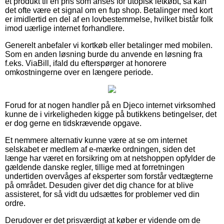
et produkt til en pris som anses for utopisk letkøbt, så kan
det ofte være et signal om en fup shop. Betalinger med kort
er imidlertid en del af en lovbestemmelse, hvilket bistår folk
imod uærlige internet forhandlere.
Generelt anbefaler vi kortkøb eller betalinger med mobilen.
Som en anden løsning burde du anvende en løsning fra
f.eks. ViaBill, ifald du efterspørger at honorere
omkostningerne over en længere periode.
Forud for at nogen handler på en Djeco internet virksomhed
kunne de i virkeligheden kigge på butikkens betingelser, det
er dog gerne en tidskrævende opgave.
Et nemmere alternativ kunne være at se om internet
selskabet er medlem af e-mærke ordningen, siden det
længe har været en forsikring om at netshoppen opfylder de
gældende danske regler, tillige med at forretningen
undertiden overvåges af eksperter som forstår vedtægterne
på området. Desuden giver det dig chance for at blive
assisteret, for så vidt du udsættes for problemer ved din
ordre.
Derudover er det prisværdigt at køber er vidende om de