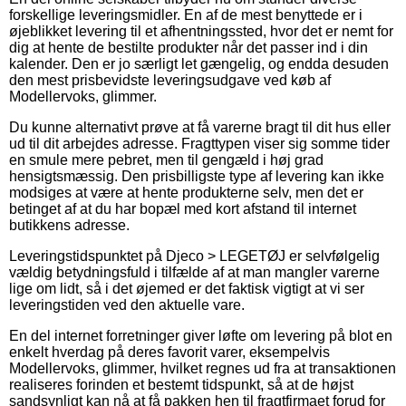
forskellige leveringsmidler. En af de mest benyttede er i
øjeblikket levering til et afhentningssted, hvor det er nemt for
dig at hente de bestilte produkter når det passer ind i din
kalender. Den er jo særligt let gængelig, og endda desuden
den mest prisbevidste leveringsudgave ved køb af
Modellervoks, glimmer.
Du kunne alternativt prøve at få varerne bragt til dit hus eller
ud til dit arbejdes adresse. Fragttypen viser sig somme tider
en smule mere pebret, men til gengæld i høj grad
hensigtsmæssig. Den prisbilligste type af levering kan ikke
modsiges at være at hente produkterne selv, men det er
betinget af at du har bopæl med kort afstand til internet
butikkens adresse.
Leveringstidspunktet på Djeco > LEGETØJ er selvfølgelig
vældig betydningsfuld i tilfælde af at man mangler varerne
lige om lidt, så i det øjemed er det faktisk vigtigt at vi ser
leveringstiden ved den aktuelle vare.
En del internet forretninger giver løfte om levering på blot en
enkelt hverdag på deres favorit varer, eksempelvis
Modellervoks, glimmer, hvilket regnes ud fra at transaktionen
realiseres forinden et bestemt tidspunkt, så at de højst
sandsynligt kan nå at få pakken hen til fragtfirmaet forud for