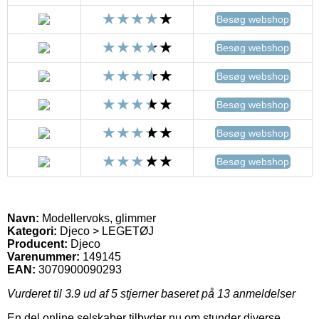
Besøg webshop
Besøg webshop
Besøg webshop
Besøg webshop
Besøg webshop
Besøg webshop
Navn:
Modellervoks, glimmer
Kategori:
Djeco > LEGETØJ
Producent:
Djeco
Varenummer:
149145
EAN:
3070900090293
Vurderet til
3.9
ud af 5 stjerner baseret på
13
anmeldelser
En del online selskaber tilbyder nu om stunder diverse