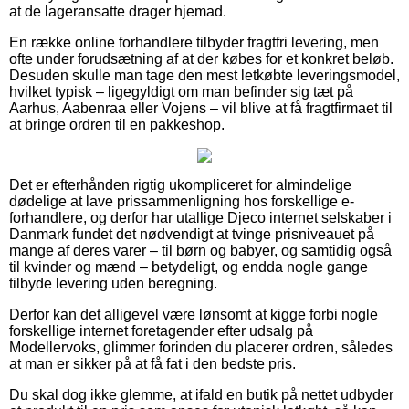
at de lageransatte drager hjemad.
En række online forhandlere tilbyder fragtfri levering, men
ofte under forudsætning af at der købes for et konkret beløb.
Desuden skulle man tage den mest letkøbte leveringsmodel,
hvilket typisk – ligegyldigt om man befinder sig tæt på
Aarhus, Aabenraa eller Vojens – vil blive at få fragtfirmaet til
at bringe ordren til en pakkeshop.
Det er efterhånden rigtig ukompliceret for almindelige
dødelige at lave prissammenligning hos forskellige e-
forhandlere, og derfor har utallige Djeco internet selskaber i
Danmark fundet det nødvendigt at tvinge prisniveauet på
mange af deres varer – til børn og babyer, og samtidig også
til kvinder og mænd – betydeligt, og endda nogle gange
tilbyde levering uden beregning.
Derfor kan det alligevel være lønsomt at kigge forbi nogle
forskellige internet foretagender efter udsalg på
Modellervoks, glimmer forinden du placerer ordren, således
at man er sikker på at få fat i den bedste pris.
Du skal dog ikke glemme, at ifald en butik på nettet udbyder