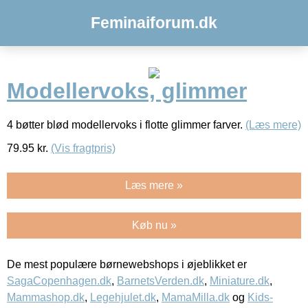
Feminaiforum.dk
Modellervoks, glimmer
4 bøtter blød modellervoks i flotte glimmer farver.
(Læs mere)
79.95
kr.
(Vis fragtpris)
Læs mere »
Køb nu »
De mest populære børnewebshops i øjeblikket er
SagaCopenhagen.dk
,
BarnetsVerden.dk
,
Miniature.dk
,
Mammashop.dk
,
Legehjulet.dk
,
MamaMilla.dk
og
Kids-