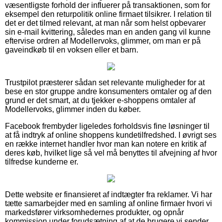
væsentligste forhold der influerer på transaktionen, som for
eksempel den returpolitik online firmaet tilsikrer. I relation til
det er det tilmed relevant, at man når som helst opbevarer
sin e-mail kvittering, således man en anden gang vil kunne
eftervise ordren af Modellervoks, glimmer, om man er på
gaveindkøb til en voksen eller et barn.
Trustpilot præsterer sådan set relevante muligheder for at
bese en stor gruppe andre konsumenters omtaler og af den
grund er det smart, at du tjekker e-shoppens omtaler af
Modellervoks, glimmer inden du køber.
Facebook frembyder ligeledes forholdsvis fine løsninger til
at få indtryk af online shoppens kundetilfredshed. I øvrigt ses
en række internet handler hvor man kan notere en kritik af
deres køb, hvilket lige så vel må benyttes til afvejning af hvor
tilfredse kunderne er.
Dette website er finansieret af indtægter fra reklamer. Vi har
tætte samarbejder med en samling af online firmaer hvori vi
markedsfører virksomhedernes produkter, og opnår
kommission under forudsætning af at de brugere vi sender