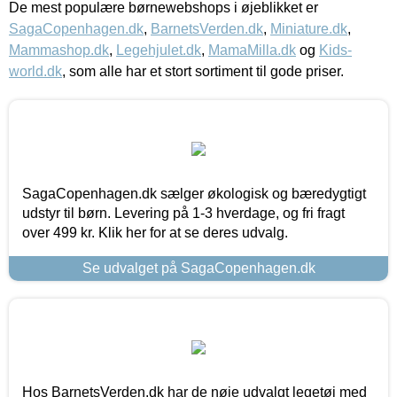
De mest populære børnewebshops i øjeblikket er
SagaCopenhagen.dk
,
BarnetsVerden.dk
,
Miniature.dk
,
Mammashop.dk
,
Legehjulet.dk
,
MamaMilla.dk
og
Kids-
world.dk
, som alle har et stort sortiment til gode priser.
SagaCopenhagen.dk sælger økologisk og bæredygtigt
udstyr til børn. Levering på 1-3 hverdage, og fri fragt
over 499 kr. Klik her for at se deres udvalg.
Se udvalget på SagaCopenhagen.dk
Hos BarnetsVerden.dk har de nøje udvalgt legetøj med