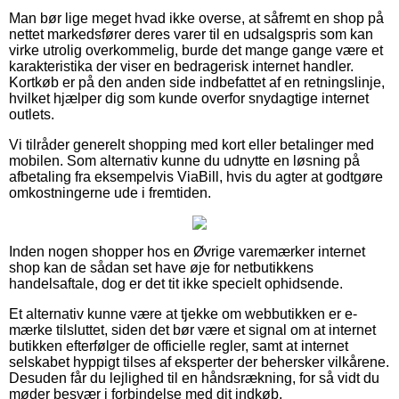
Man bør lige meget hvad ikke overse, at såfremt en shop på
nettet markedsfører deres varer til en udsalgspris som kan
virke utrolig overkommelig, burde det mange gange være et
karakteristika der viser en bedragerisk internet handler.
Kortkøb er på den anden side indbefattet af en retningslinje,
hvilket hjælper dig som kunde overfor snydagtige internet
outlets.
Vi tilråder generelt shopping med kort eller betalinger med
mobilen. Som alternativ kunne du udnytte en løsning på
afbetaling fra eksempelvis ViaBill, hvis du agter at godtgøre
omkostningerne ude i fremtiden.
Inden nogen shopper hos en Øvrige varemærker internet
shop kan de sådan set have øje for netbutikkens
handelsaftale, dog er det tit ikke specielt ophidsende.
Et alternativ kunne være at tjekke om webbutikken er e-
mærke tilsluttet, siden det bør være et signal om at internet
butikken efterfølger de officielle regler, samt at internet
selskabet hyppigt tilses af eksperter der behersker vilkårene.
Desuden får du lejlighed til en håndsrækning, for så vidt du
møder besvær i forbindelse med dit indkøb.