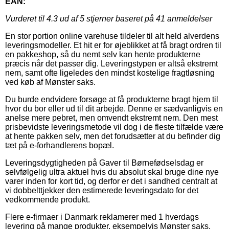
EAN:
Vurderet til
4.3
ud af 5 stjerner baseret på
41
anmeldelser
En stor portion online varehuse tildeler til alt held alverdens
leveringsmodeller. Et hit er for øjeblikket at få bragt ordren til
en pakkeshop, så du nemt selv kan hente produkterne
præcis når det passer dig. Leveringstypen er altså ekstremt
nem, samt ofte ligeledes den mindst kostelige fragtløsning
ved køb af Mønster saks.
Du burde endvidere forsøge at få produkterne bragt hjem til
hvor du bor eller ud til dit arbejde. Denne er sædvanligvis en
anelse mere pebret, men omvendt ekstremt nem. Den mest
prisbevidste leveringsmetode vil dog i de fleste tilfælde være
at hente pakken selv, men det forudsætter at du befinder dig
tæt på e-forhandlerens bopæl.
Leveringsdygtigheden på Gaver til Børnefødselsdag er
selvfølgelig ultra aktuel hvis du absolut skal bruge dine nye
varer inden for kort tid, og derfor er det i sandhed centralt at
vi dobbelttjekker den estimerede leveringsdato for det
vedkommende produkt.
Flere e-firmaer i Danmark reklamerer med 1 hverdags
levering på mange produkter, eksempelvis Mønster saks,