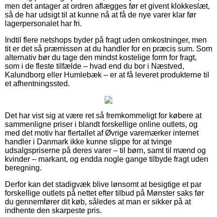
men det antager at ordren aflægges før et givent klokkeslæt,
så de har udsigt til at kunne nå at få de nye varer klar før
lagerpersonalet har fri.
Indtil flere netshops byder på fragt uden omkostninger, men
tit er det så præmissen at du handler for en præcis sum. Som
alternativ bør du tage den mindst kostelige form for fragt,
som i de fleste tilfælde – hvad end du bor i Næstved,
Kalundborg eller Humlebæk – er at få leveret produkterne til
et afhentningssted.
Det har vist sig at være ret så fremkommeligt for købere at
sammenligne priser i blandt forskellige online outlets, og
med det motiv har flertallet af Øvrige varemærker internet
handler i Danmark ikke kunne slippe for at tvinge
udsalgspriserne på deres varer – til børn, samt til mænd og
kvinder – markant, og endda nogle gange tilbyde fragt uden
beregning.
Derfor kan det stadigvæk blive lønsomt at besigtige et par
forskellige outlets på nettet efter tilbud på Mønster saks før
du gennemfører dit køb, således at man er sikker på at
indhente den skarpeste pris.