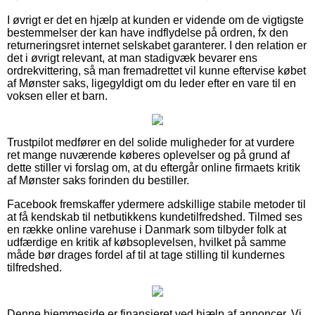
I øvrigt er det en hjælp at kunden er vidende om de vigtigste
bestemmelser der kan have indflydelse på ordren, fx den
returneringsret internet selskabet garanterer. I den relation er
det i øvrigt relevant, at man stadigvæk bevarer ens
ordrekvittering, så man fremadrettet vil kunne eftervise købet
af Mønster saks, ligegyldigt om du leder efter en vare til en
voksen eller et barn.
Trustpilot medfører en del solide muligheder for at vurdere
ret mange nuværende køberes oplevelser og på grund af
dette stiller vi forslag om, at du eftergår online firmaets kritik
af Mønster saks forinden du bestiller.
Facebook fremskaffer ydermere adskillige stabile metoder til
at få kendskab til netbutikkens kundetilfredshed. Tilmed ses
en række online varehuse i Danmark som tilbyder folk at
udfærdige en kritik af købsoplevelsen, hvilket på samme
måde bør drages fordel af til at tage stilling til kundernes
tilfredshed.
Denne hjemmeside er finansieret ved hjælp af annoncer. Vi