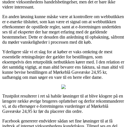
studere virksomhedens handelsbetingelser, men det er bare ikke
videre interessant.
En anden løsning kunne måske være at kontrollere om webbutikken
er e-mærke tilsluttet, som kan være et signal om at webbutikken
efterkommer de opstillede regler, samt at e-forretningen undertiden
ses til af eksperter der har meget erfaring med de gældende
bestemmelser. Dette er desuden din anledning til opbakning, såfremt
du møder vanskeligheder i processen med dit køb.
Yderligere slår vi et slag for at køber er vaks omkring de mest
essentielle retningslinjer der gælder for bestillingen, som
eksempelvis den returpolitik netbutikken kører med. I den relation er
det samtidig vigtigt, at man altid bevarer ens faktura, så man altid vil
kunne bevise bestillingen af Mørkeblå Gaveæske 24,95 kr,
uafhængig om man søger en vare til en herre eller dame.
Trustpilot resulterer i ret så habile løsninger til at blive klogere på en
længere række øvrige brugeres opfattelser og derfor rekommanderer
vi, at du eftersøger e-forretningens vurderinger af Mørkeblå
Gaveæske 24,95 kr før du placerer din ordre.
Facebook genererer endvidere sådan set fine løsninger til at få
indtryk af internet virksomhedens kundefokus. Tilmed ses en del