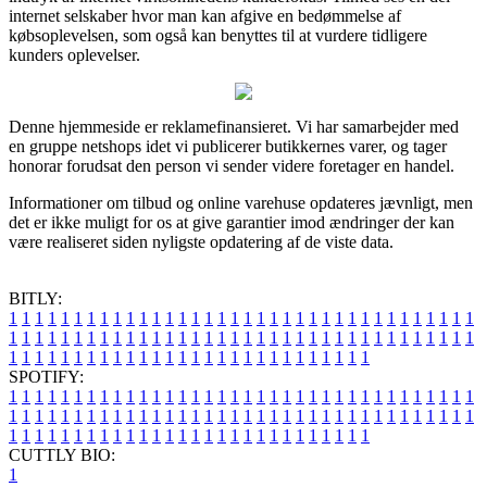
internet selskaber hvor man kan afgive en bedømmelse af
købsoplevelsen, som også kan benyttes til at vurdere tidligere
kunders oplevelser.
Denne hjemmeside er reklamefinansieret. Vi har samarbejder med
en gruppe netshops idet vi publicerer butikkernes varer, og tager
honorar forudsat den person vi sender videre foretager en handel.
Informationer om tilbud og online varehuse opdateres jævnligt, men
det er ikke muligt for os at give garantier imod ændringer der kan
være realiseret siden nyligste opdatering af de viste data.
BITLY:
1
1
1
1
1
1
1
1
1
1
1
1
1
1
1
1
1
1
1
1
1
1
1
1
1
1
1
1
1
1
1
1
1
1
1
1
1
1
1
1
1
1
1
1
1
1
1
1
1
1
1
1
1
1
1
1
1
1
1
1
1
1
1
1
1
1
1
1
1
1
1
1
1
1
1
1
1
1
1
1
1
1
1
1
1
1
1
1
1
1
1
1
1
1
1
1
1
1
1
1
SPOTIFY:
1
1
1
1
1
1
1
1
1
1
1
1
1
1
1
1
1
1
1
1
1
1
1
1
1
1
1
1
1
1
1
1
1
1
1
1
1
1
1
1
1
1
1
1
1
1
1
1
1
1
1
1
1
1
1
1
1
1
1
1
1
1
1
1
1
1
1
1
1
1
1
1
1
1
1
1
1
1
1
1
1
1
1
1
1
1
1
1
1
1
1
1
1
1
1
1
1
1
1
1
CUTTLY BIO:
1