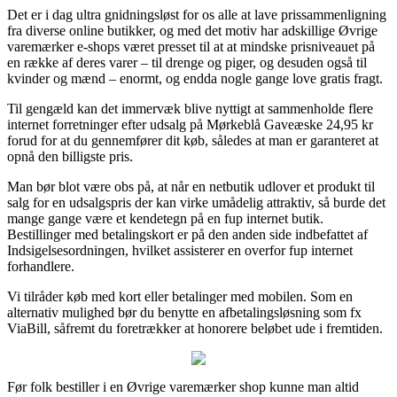
Det er i dag ultra gnidningsløst for os alle at lave prissammenligning
fra diverse online butikker, og med det motiv har adskillige Øvrige
varemærker e-shops været presset til at at mindske prisniveauet på
en række af deres varer – til drenge og piger, og desuden også til
kvinder og mænd – enormt, og endda nogle gange love gratis fragt.
Til gengæld kan det immervæk blive nyttigt at sammenholde flere
internet forretninger efter udsalg på Mørkeblå Gaveæske 24,95 kr
forud for at du gennemfører dit køb, således at man er garanteret at
opnå den billigste pris.
Man bør blot være obs på, at når en netbutik udlover et produkt til
salg for en udsalgspris der kan virke umådelig attraktiv, så burde det
mange gange være et kendetegn på en fup internet butik.
Bestillinger med betalingskort er på den anden side indbefattet af
Indsigelsesordningen, hvilket assisterer en overfor fup internet
forhandlere.
Vi tilråder køb med kort eller betalinger med mobilen. Som en
alternativ mulighed bør du benytte en afbetalingsløsning som fx
ViaBill, såfremt du foretrækker at honorere beløbet ude i fremtiden.
Før folk bestiller i en Øvrige varemærker shop kunne man altid