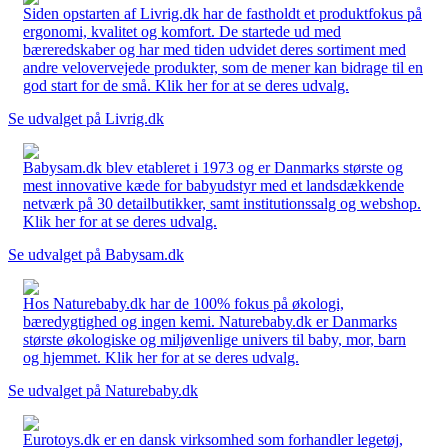
Siden opstarten af Livrig.dk har de fastholdt et produktfokus på
ergonomi, kvalitet og komfort. De startede ud med
bæreredskaber og har med tiden udvidet deres sortiment med
andre velovervejede produkter, som de mener kan bidrage til en
god start for de små. Klik her for at se deres udvalg.
Se udvalget på Livrig.dk
Babysam.dk blev etableret i 1973 og er Danmarks største og
mest innovative kæde for babyudstyr med et landsdækkende
netværk på 30 detailbutikker, samt institutionssalg og webshop.
Klik her for at se deres udvalg.
Se udvalget på Babysam.dk
Hos Naturebaby.dk har de 100% fokus på økologi,
bæredygtighed og ingen kemi. Naturebaby.dk er Danmarks
største økologiske og miljøvenlige univers til baby, mor, barn
og hjemmet. Klik her for at se deres udvalg.
Se udvalget på Naturebaby.dk
Eurotoys.dk er en dansk virksomhed som forhandler legetøj,