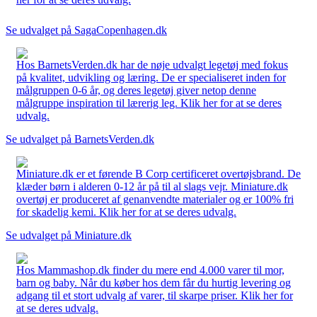
Se udvalget på SagaCopenhagen.dk
Hos BarnetsVerden.dk har de nøje udvalgt legetøj med fokus
på kvalitet, udvikling og læring. De er specialiseret inden for
målgruppen 0-6 år, og deres legetøj giver netop denne
målgruppe inspiration til lærerig leg. Klik her for at se deres
udvalg.
Se udvalget på BarnetsVerden.dk
Miniature.dk er et førende B Corp certificeret overtøjsbrand. De
klæder børn i alderen 0-12 år på til al slags vejr. Miniature.dk
overtøj er produceret af genanvendte materialer og er 100% fri
for skadelig kemi. Klik her for at se deres udvalg.
Se udvalget på Miniature.dk
Hos Mammashop.dk finder du mere end 4.000 varer til mor,
barn og baby. Når du køber hos dem får du hurtig levering og
adgang til et stort udvalg af varer, til skarpe priser. Klik her for
at se deres udvalg.