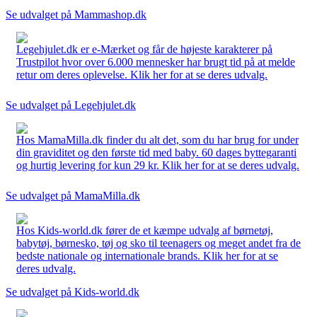
Se udvalget på Mammashop.dk
Legehjulet.dk er e-Mærket og får de højeste karakterer på
Trustpilot hvor over 6.000 mennesker har brugt tid på at melde
retur om deres oplevelse. Klik her for at se deres udvalg.
Se udvalget på Legehjulet.dk
Hos MamaMilla.dk finder du alt det, som du har brug for under
din graviditet og den første tid med baby. 60 dages byttegaranti
og hurtig levering for kun 29 kr. Klik her for at se deres udvalg.
Se udvalget på MamaMilla.dk
Hos Kids-world.dk fører de et kæmpe udvalg af børnetøj,
babytøj, børnesko, tøj og sko til teenagers og meget andet fra de
bedste nationale og internationale brands. Klik her for at se
deres udvalg.
Se udvalget på Kids-world.dk