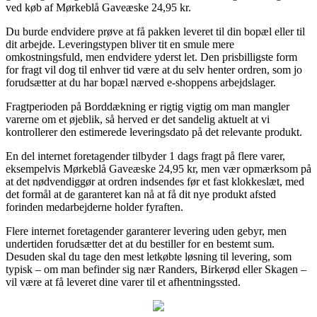
ved køb af Mørkeblå Gaveæske 24,95 kr.
Du burde endvidere prøve at få pakken leveret til din bopæl eller til
dit arbejde. Leveringstypen bliver tit en smule mere
omkostningsfuld, men endvidere yderst let. Den prisbilligste form
for fragt vil dog til enhver tid være at du selv henter ordren, som jo
forudsætter at du har bopæl nærved e-shoppens arbejdslager.
Fragtperioden på Borddækning er rigtig vigtig om man mangler
varerne om et øjeblik, så herved er det sandelig aktuelt at vi
kontrollerer den estimerede leveringsdato på det relevante produkt.
En del internet foretagender tilbyder 1 dags fragt på flere varer,
eksempelvis Mørkeblå Gaveæske 24,95 kr, men vær opmærksom på
at det nødvendiggør at ordren indsendes før et fast klokkeslæt, med
det formål at de garanteret kan nå at få dit nye produkt afsted
forinden medarbejderne holder fyraften.
Flere internet foretagender garanterer levering uden gebyr, men
undertiden forudsætter det at du bestiller for en bestemt sum.
Desuden skal du tage den mest letkøbte løsning til levering, som
typisk – om man befinder sig nær Randers, Birkerød eller Skagen –
vil være at få leveret dine varer til et afhentningssted.