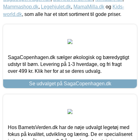
Mammashop.dk
,
Legehjulet.dk
,
MamaMilla.dk
og
Kids-
world.dk
, som alle har et stort sortiment til gode priser.
SagaCopenhagen.dk sælger økologisk og bæredygtigt
udstyr til børn. Levering på 1-3 hverdage, og fri fragt
over 499 kr. Klik her for at se deres udvalg.
Se udvalget på SagaCopenhagen.dk
Hos BarnetsVerden.dk har de nøje udvalgt legetøj med
fokus på kvalitet, udvikling og læring. De er specialiseret