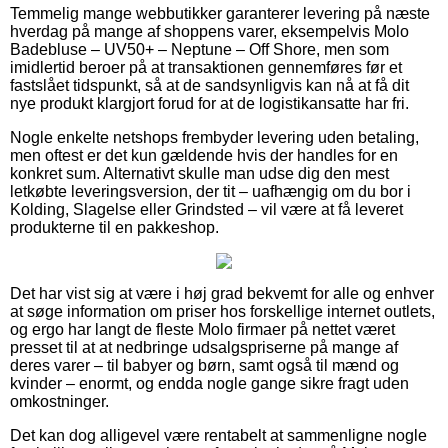
Temmelig mange webbutikker garanterer levering på næste
hverdag på mange af shoppens varer, eksempelvis Molo
Badebluse – UV50+ – Neptune – Off Shore, men som
imidlertid beroer på at transaktionen gennemføres før et
fastslået tidspunkt, så at de sandsynligvis kan nå at få dit
nye produkt klargjort forud for at de logistikansatte har fri.
Nogle enkelte netshops frembyder levering uden betaling,
men oftest er det kun gældende hvis der handles for en
konkret sum. Alternativt skulle man udse dig den mest
letkøbte leveringsversion, der tit – uafhængig om du bor i
Kolding, Slagelse eller Grindsted – vil være at få leveret
produkterne til en pakkeshop.
Det har vist sig at være i høj grad bekvemt for alle og enhver
at søge information om priser hos forskellige internet outlets,
og ergo har langt de fleste Molo firmaer på nettet været
presset til at at nedbringe udsalgspriserne på mange af
deres varer – til babyer og børn, samt også til mænd og
kvinder – enormt, og endda nogle gange sikre fragt uden
omkostninger.
Det kan dog alligevel være rentabelt at sammenligne nogle