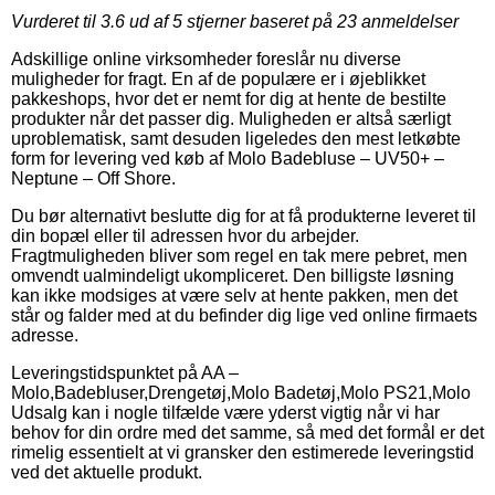
Vurderet til
3.6
ud af 5 stjerner baseret på
23
anmeldelser
Adskillige online virksomheder foreslår nu diverse
muligheder for fragt. En af de populære er i øjeblikket
pakkeshops, hvor det er nemt for dig at hente de bestilte
produkter når det passer dig. Muligheden er altså særligt
uproblematisk, samt desuden ligeledes den mest letkøbte
form for levering ved køb af Molo Badebluse – UV50+ –
Neptune – Off Shore.
Du bør alternativt beslutte dig for at få produkterne leveret til
din bopæl eller til adressen hvor du arbejder.
Fragtmuligheden bliver som regel en tak mere pebret, men
omvendt ualmindeligt ukompliceret. Den billigste løsning
kan ikke modsiges at være selv at hente pakken, men det
står og falder med at du befinder dig lige ved online firmaets
adresse.
Leveringstidspunktet på AA –
Molo,Badebluser,Drengetøj,Molo Badetøj,Molo PS21,Molo
Udsalg kan i nogle tilfælde være yderst vigtig når vi har
behov for din ordre med det samme, så med det formål er det
rimelig essentielt at vi gransker den estimerede leveringstid
ved det aktuelle produkt.