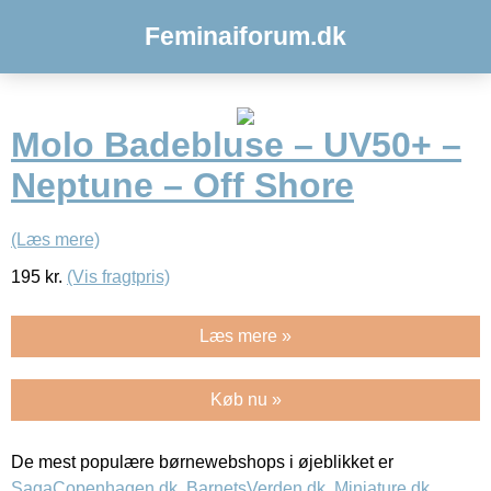
Feminaiforum.dk
Molo Badebluse – UV50+ –
Neptune – Off Shore
(Læs mere)
195
kr.
(Vis fragtpris)
Læs mere »
Køb nu »
De mest populære børnewebshops i øjeblikket er
SagaCopenhagen.dk
,
BarnetsVerden.dk
,
Miniature.dk
,