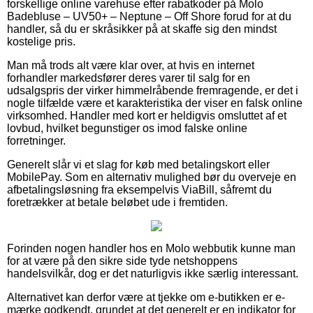
forskellige online varehuse efter rabatkoder på Molo
Badebluse – UV50+ – Neptune – Off Shore forud for at du
handler, så du er skråsikker på at skaffe sig den mindst
kostelige pris.
Man må trods alt være klar over, at hvis en internet
forhandler markedsfører deres varer til salg for en
udsalgspris der virker himmelråbende fremragende, er det i
nogle tilfælde være et karakteristika der viser en falsk online
virksomhed. Handler med kort er heldigvis omsluttet af et
lovbud, hvilket begunstiger os imod falske online
forretninger.
Generelt slår vi et slag for køb med betalingskort eller
MobilePay. Som en alternativ mulighed bør du overveje en
afbetalingsløsning fra eksempelvis ViaBill, såfremt du
foretrækker at betale beløbet ude i fremtiden.
Forinden nogen handler hos en Molo webbutik kunne man
for at være på den sikre side tyde netshoppens
handelsvilkår, dog er det naturligvis ikke særlig interessant.
Alternativet kan derfor være at tjekke om e-butikken er e-
mærke godkendt, grundet at det generelt er en indikator for