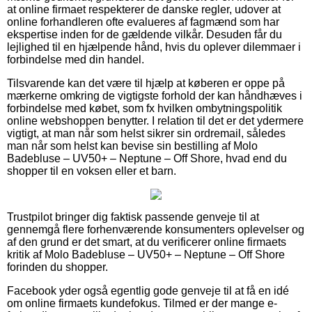
at online firmaet respekterer de danske regler, udover at
online forhandleren ofte evalueres af fagmænd som har
ekspertise inden for de gældende vilkår. Desuden får du
lejlighed til en hjælpende hånd, hvis du oplever dilemmaer i
forbindelse med din handel.
Tilsvarende kan det være til hjælp at køberen er oppe på
mærkerne omkring de vigtigste forhold der kan håndhæves i
forbindelse med købet, som fx hvilken ombytningspolitik
online webshoppen benytter. I relation til det er det ydermere
vigtigt, at man når som helst sikrer sin ordremail, således
man når som helst kan bevise sin bestilling af Molo
Badebluse – UV50+ – Neptune – Off Shore, hvad end du
shopper til en voksen eller et barn.
Trustpilot bringer dig faktisk passende genveje til at
gennemgå flere forhenværende konsumenters oplevelser og
af den grund er det smart, at du verificerer online firmaets
kritik af Molo Badebluse – UV50+ – Neptune – Off Shore
forinden du shopper.
Facebook yder også egentlig gode genveje til at få en idé
om online firmaets kundefokus. Tilmed er der mange e-