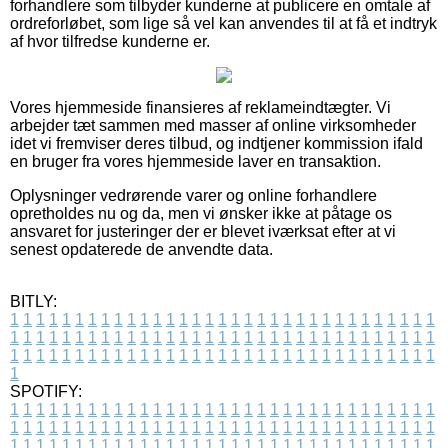
forhandlere som tilbyder kunderne at publicere en omtale af
ordreforløbet, som lige så vel kan anvendes til at få et indtryk
af hvor tilfredse kunderne er.
Vores hjemmeside finansieres af reklameindtægter. Vi
arbejder tæt sammen med masser af online virksomheder
idet vi fremviser deres tilbud, og indtjener kommission ifald
en bruger fra vores hjemmeside laver en transaktion.
Oplysninger vedrørende varer og online forhandlere
opretholdes nu og da, men vi ønsker ikke at påtage os
ansvaret for justeringer der er blevet iværksat efter at vi
senest opdaterede de anvendte data.
BITLY:
1
1
1
1
1
1
1
1
1
1
1
1
1
1
1
1
1
1
1
1
1
1
1
1
1
1
1
1
1
1
1
1
1
1
1
1
1
1
1
1
1
1
1
1
1
1
1
1
1
1
1
1
1
1
1
1
1
1
1
1
1
1
1
1
1
1
1
1
1
1
1
1
1
1
1
1
1
1
1
1
1
1
1
1
1
1
1
1
1
1
1
1
1
1
1
1
1
1
1
1
SPOTIFY:
1
1
1
1
1
1
1
1
1
1
1
1
1
1
1
1
1
1
1
1
1
1
1
1
1
1
1
1
1
1
1
1
1
1
1
1
1
1
1
1
1
1
1
1
1
1
1
1
1
1
1
1
1
1
1
1
1
1
1
1
1
1
1
1
1
1
1
1
1
1
1
1
1
1
1
1
1
1
1
1
1
1
1
1
1
1
1
1
1
1
1
1
1
1
1
1
1
1
1