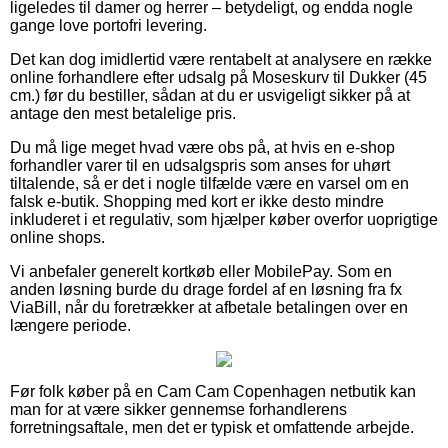
ligeledes til damer og herrer – betydeligt, og endda nogle
gange love portofri levering.
Det kan dog imidlertid være rentabelt at analysere en række
online forhandlere efter udsalg på Moseskurv til Dukker (45
cm.) før du bestiller, sådan at du er usvigeligt sikker på at
antage den mest betalelige pris.
Du må lige meget hvad være obs på, at hvis en e-shop
forhandler varer til en udsalgspris som anses for uhørt
tiltalende, så er det i nogle tilfælde være en varsel om en
falsk e-butik. Shopping med kort er ikke desto mindre
inkluderet i et regulativ, som hjælper køber overfor uoprigtige
online shops.
Vi anbefaler generelt kortkøb eller MobilePay. Som en
anden løsning burde du drage fordel af en løsning fra fx
ViaBill, når du foretrækker at afbetale betalingen over en
længere periode.
Før folk køber på en Cam Cam Copenhagen netbutik kan
man for at være sikker gennemse forhandlerens
forretningsaftale, men det er typisk et omfattende arbejde.