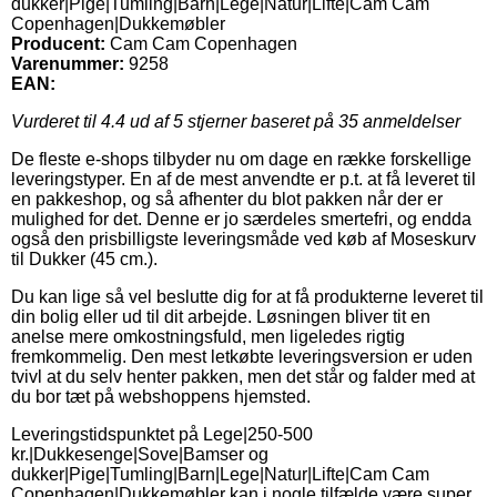
dukker|Pige|Tumling|Barn|Lege|Natur|Lifte|Cam Cam
Copenhagen|Dukkemøbler
Producent:
Cam Cam Copenhagen
Varenummer:
9258
EAN:
Vurderet til
4.4
ud af 5 stjerner baseret på
35
anmeldelser
De fleste e-shops tilbyder nu om dage en række forskellige
leveringstyper. En af de mest anvendte er p.t. at få leveret til
en pakkeshop, og så afhenter du blot pakken når der er
mulighed for det. Denne er jo særdeles smertefri, og endda
også den prisbilligste leveringsmåde ved køb af Moseskurv
til Dukker (45 cm.).
Du kan lige så vel beslutte dig for at få produkterne leveret til
din bolig eller ud til dit arbejde. Løsningen bliver tit en
anelse mere omkostningsfuld, men ligeledes rigtig
fremkommelig. Den mest letkøbte leveringsversion er uden
tvivl at du selv henter pakken, men det står og falder med at
du bor tæt på webshoppens hjemsted.
Leveringstidspunktet på Lege|250-500
kr.|Dukkesenge|Sove|Bamser og
dukker|Pige|Tumling|Barn|Lege|Natur|Lifte|Cam Cam
Copenhagen|Dukkemøbler kan i nogle tilfælde være super