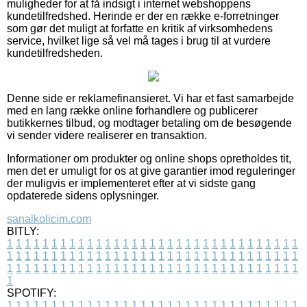
muligheder for at få indsigt i internet webshoppens
kundetilfredshed. Herinde er der en række e-forretninger
som gør det muligt at forfatte en kritik af virksomhedens
service, hvilket lige så vel må tages i brug til at vurdere
kundetilfredsheden.
Denne side er reklamefinansieret. Vi har et fast samarbejde
med en lang række online forhandlere og publicerer
butikkernes tilbud, og modtager betaling om de besøgende
vi sender videre realiserer en transaktion.
Informationer om produkter og online shops opretholdes tit,
men det er umuligt for os at give garantier imod reguleringer
der muligvis er implementeret efter at vi sidste gang
opdaterede sidens oplysninger.
sanalkolicim.com
BITLY:
1
1
1
1
1
1
1
1
1
1
1
1
1
1
1
1
1
1
1
1
1
1
1
1
1
1
1
1
1
1
1
1
1
1
1
1
1
1
1
1
1
1
1
1
1
1
1
1
1
1
1
1
1
1
1
1
1
1
1
1
1
1
1
1
1
1
1
1
1
1
1
1
1
1
1
1
1
1
1
1
1
1
1
1
1
1
1
1
1
1
1
1
1
1
1
1
1
1
1
1
SPOTIFY:
1
1
1
1
1
1
1
1
1
1
1
1
1
1
1
1
1
1
1
1
1
1
1
1
1
1
1
1
1
1
1
1
1