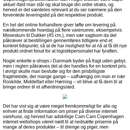
aktuel ifald man står og skal bruge din ordre straks, og
herved er det særdeles relevant at du ser nærmere på den
forventede leveringstid på det respektive produkt.
En hel del online forhandlere giver løfte om levering på
næstkommende hverdag på flere varenumre, eksempelvis
Moseskurv til Dukker (45 cm.), men vær vagtsom da det
påkræver at bestillingen gennemføres tidligere end et
konkret tidspunkt, så at de har mulighed for at nå at få dit nye
produkt ordnet forud for at logistikpersonalet har fyraften.
Nogle enkelte e-shops i Danmark byder på fragt uden gebyr,
men i reglen påkræves det at der handles for en konkret pris.
I øvrigt skulle man beslutte sig for den prisbilligste
fragtmetode, der mange gange – uafhængig om man er nær
Roskilde, Middelfart eller Hørning – vil blive at få dem til at
bringe ordren til et afhentningssted.
Det har vist sig at være meget fremkommeligt for alle og
enhver at finde information om priser på diverse internet
varehuse, og herved har adskillige Cam Cam Copenhagen
internet webshops været nødt til at nedsætte priserne på
mange af deres produkter – til drenge og piger, men