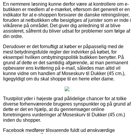
En nemmere løsning kunne derfor være at kontrollere om e-
butikken er medlem af e-mærket, eftersom det generelt er en
indikator for at e-shoppen forsvarer de danske retningslinjer,
foruden at netbutikken ofte besigtiges af jurister som er inde i
vilkårene på området. Det giver dig anledning til at blive
assisteret, såfremt du bliver udsat for problemer som følge af
din ordre.
Derudover er det fornuftigt at køber er påpasselig med de
mest betydningsfulde regler der indvirker på købet, for
eksempel hvilken ombytningspolitik butikken benytter. På
grund af dette er det samtidig afgørende, at man permanent
opbevarer ens kvittering på e-mail, således man altid vil
kunne vidne om handlen af Moseskurv til Dukker (45 cm.),
ligegyldigt om du skal shoppe til en herre eller dame.
Trustpilot yder i højeste grad pålidelige chancer for at tolke
diverse forhenværende brugeres synspunkter og på grund af
dette er det en hjælp, at du gennemsøger online
forretningens vurderinger af Moseskurv til Dukker (45 cm.)
inden du shopper.
Facebook medfører tilsvarende fuldt ud ønskværdige