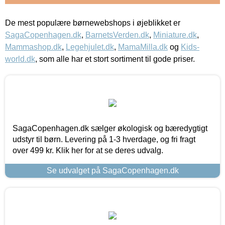
De mest populære børnewebshops i øjeblikket er
SagaCopenhagen.dk
,
BarnetsVerden.dk
,
Miniature.dk
,
Mammashop.dk
,
Legehjulet.dk
,
MamaMilla.dk
og
Kids-
world.dk
, som alle har et stort sortiment til gode priser.
SagaCopenhagen.dk sælger økologisk og bæredygtigt
udstyr til børn. Levering på 1-3 hverdage, og fri fragt
over 499 kr. Klik her for at se deres udvalg.
Se udvalget på SagaCopenhagen.dk