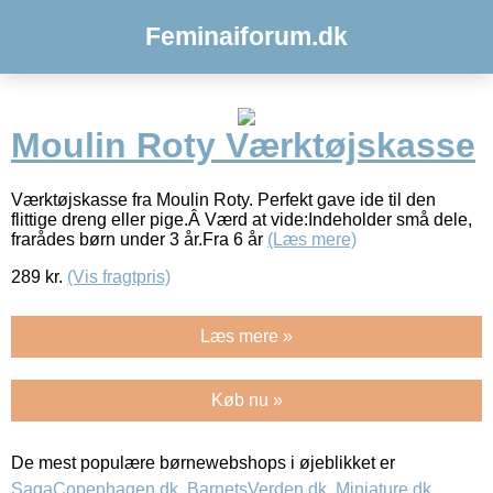
Feminaiforum.dk
Moulin Roty Værktøjskasse
Værktøjskasse fra Moulin Roty. Perfekt gave ide til den
flittige dreng eller pige.Â Værd at vide:Indeholder små dele,
frarådes børn under 3 år.Fra 6 år
(Læs mere)
289
kr.
(Vis fragtpris)
Læs mere »
Køb nu »
De mest populære børnewebshops i øjeblikket er
SagaCopenhagen.dk
,
BarnetsVerden.dk
,
Miniature.dk
,