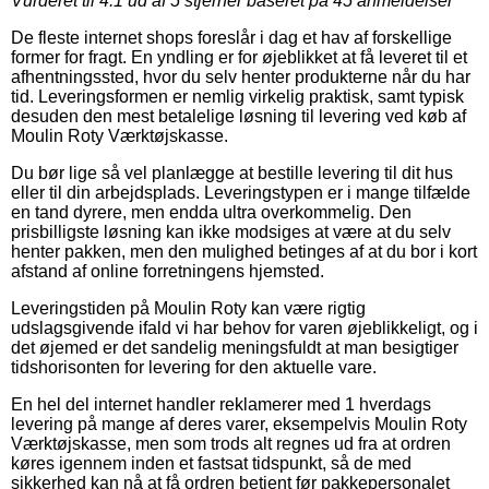
Vurderet til
4.1
ud af 5 stjerner baseret på
45
anmeldelser
De fleste internet shops foreslår i dag et hav af forskellige
former for fragt. En yndling er for øjeblikket at få leveret til et
afhentningssted, hvor du selv henter produkterne når du har
tid. Leveringsformen er nemlig virkelig praktisk, samt typisk
desuden den mest betalelige løsning til levering ved køb af
Moulin Roty Værktøjskasse.
Du bør lige så vel planlægge at bestille levering til dit hus
eller til din arbejdsplads. Leveringstypen er i mange tilfælde
en tand dyrere, men endda ultra overkommelig. Den
prisbilligste løsning kan ikke modsiges at være at du selv
henter pakken, men den mulighed betinges af at du bor i kort
afstand af online forretningens hjemsted.
Leveringstiden på Moulin Roty kan være rigtig
udslagsgivende ifald vi har behov for varen øjeblikkeligt, og i
det øjemed er det sandelig meningsfuldt at man besigtiger
tidshorisonten for levering for den aktuelle vare.
En hel del internet handler reklamerer med 1 hverdags
levering på mange af deres varer, eksempelvis Moulin Roty
Værktøjskasse, men som trods alt regnes ud fra at ordren
køres igennem inden et fastsat tidspunkt, så de med
sikkerhed kan nå at få ordren betjent før pakkepersonalet