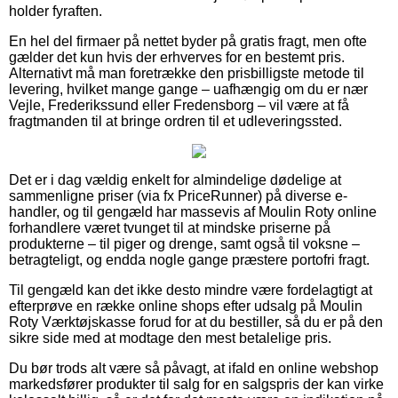
holder fyraften.
En hel del firmaer på nettet byder på gratis fragt, men ofte
gælder det kun hvis der erhverves for en bestemt pris.
Alternativt må man foretrække den prisbilligste metode til
levering, hvilket mange gange – uafhængig om du er nær
Vejle, Frederikssund eller Fredensborg – vil være at få
fragtmanden til at bringe ordren til et udleveringssted.
Det er i dag vældig enkelt for almindelige dødelige at
sammenligne priser (via fx PriceRunner) på diverse e-
handler, og til gengæld har massevis af Moulin Roty online
forhandlere været tvunget til at mindske priserne på
produkterne – til piger og drenge, samt også til voksne –
betragteligt, og endda nogle gange præstere portofri fragt.
Til gengæld kan det ikke desto mindre være fordelagtigt at
efterprøve en række online shops efter udsalg på Moulin
Roty Værktøjskasse forud for at du bestiller, så du er på den
sikre side med at modtage den mest betalelige pris.
Du bør trods alt være så påvagt, at ifald en online webshop
markedsfører produkter til salg for en salgspris der kan virke