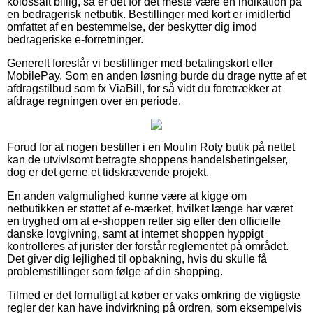
kolossalt billig, så er det for det meste være en indikation på
en bedragerisk netbutik. Bestillinger med kort er imidlertid
omfattet af en bestemmelse, der beskytter dig imod
bedrageriske e-forretninger.
Generelt foreslår vi bestillinger med betalingskort eller
MobilePay. Som en anden løsning burde du drage nytte af et
afdragstilbud som fx ViaBill, for så vidt du foretrækker at
afdrage regningen over en periode.
Forud for at nogen bestiller i en Moulin Roty butik på nettet
kan de utvivlsomt betragte shoppens handelsbetingelser,
dog er det gerne et tidskrævende projekt.
En anden valgmulighed kunne være at kigge om
netbutikken er støttet af e-mærket, hvilket længe har været
en tryghed om at e-shoppen retter sig efter den officielle
danske lovgivning, samt at internet shoppen hyppigt
kontrolleres af jurister der forstår reglementet på området.
Det giver dig lejlighed til opbakning, hvis du skulle få
problemstillinger som følge af din shopping.
Tilmed er det fornuftigt at køber er vaks omkring de vigtigste
regler der kan have indvirkning på ordren, som eksempelvis