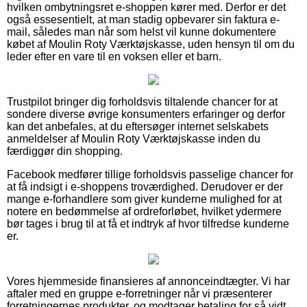
hvilken ombytningsret e-shoppen kører med. Derfor er det
også essesentielt, at man stadig opbevarer sin faktura e-
mail, således man når som helst vil kunne dokumentere
købet af Moulin Roty Værktøjskasse, uden hensyn til om du
leder efter en vare til en voksen eller et barn.
Trustpilot bringer dig forholdsvis tiltalende chancer for at
sondere diverse øvrige konsumenters erfaringer og derfor
kan det anbefales, at du eftersøger internet selskabets
anmeldelser af Moulin Roty Værktøjskasse inden du
færdiggør din shopping.
Facebook medfører tillige forholdsvis passelige chancer for
at få indsigt i e-shoppens troværdighed. Derudover er der
mange e-forhandlere som giver kunderne mulighed for at
notere en bedømmelse af ordreforløbet, hvilket ydermere
bør tages i brug til at få et indtryk af hvor tilfredse kunderne
er.
Vores hjemmeside finansieres af annonceindtægter. Vi har
aftaler med en gruppe e-forretninger når vi præsenterer
forretningernes produkter, og modtager betaling for så vidt