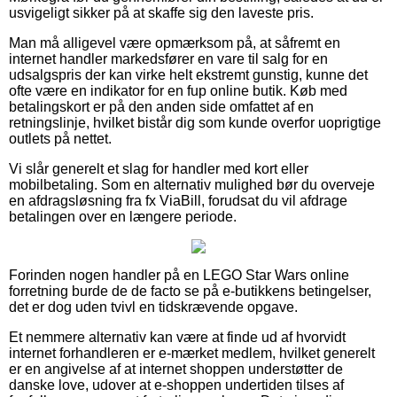
usvigeligt sikker på at skaffe sig den laveste pris.
Man må alligevel være opmærksom på, at såfremt en
internet handler markedsfører en vare til salg for en
udsalgspris der kan virke helt ekstremt gunstig, kunne det
ofte være en indikator for en fup online butik. Køb med
betalingskort er på den anden side omfattet af en
retningslinje, hvilket bistår dig som kunde overfor uoprigtige
outlets på nettet.
Vi slår generelt et slag for handler med kort eller
mobilbetaling. Som en alternativ mulighed bør du overveje
en afdragsløsning fra fx ViaBill, forudsat du vil afdrage
betalingen over en længere periode.
Forinden nogen handler på en LEGO Star Wars online
forretning burde de de facto se på e-butikkens betingelser,
det er dog uden tvivl en tidskrævende opgave.
Et nemmere alternativ kan være at finde ud af hvorvidt
internet forhandleren er e-mærket medlem, hvilket generelt
er en angivelse af at internet shoppen understøtter de
danske love, udover at e-shoppen undertiden tilses af