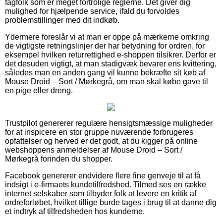
fagfolk som er meget fortrolige reglerne. Det giver dig
mulighed for hjælpende service, ifald du forvoldes
problemstillinger med dit indkøb.
Ydermere foreslår vi at man er oppe på mærkerne omkring
de vigtigste retningslinjer der har betydning for ordren, for
eksempel hvilken returrettighed e-shoppen tilsikrer. Derfor er
det desuden vigtigt, at man stadigvæk bevarer ens kvittering,
således man en anden gang vil kunne bekræfte sit køb af
Mouse Droid – Sort / Mørkegrå, om man skal købe gave til
en pige eller dreng.
Trustpilot genererer regulære hensigtsmæssige muligheder
for at inspicere en stor gruppe nuværende forbrugeres
opfattelser og herved er det godt, at du kigger på online
webshoppens anmeldelser af Mouse Droid – Sort /
Mørkegrå forinden du shopper.
Facebook genererer endvidere flere fine genveje til at få
indsigt i e-firmaets kundetilfredshed. Tilmed ses en række
internet selskaber som tilbyder folk at levere en kritik af
ordreforløbet, hvilket tillige burde tages i brug til at danne dig
et indtryk af tilfredsheden hos kunderne.