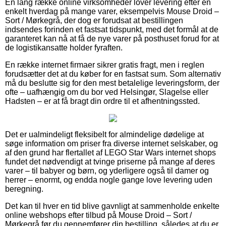
En lang række online virksomheder lover levering efter en
enkelt hverdag på mange varer, eksempelvis Mouse Droid –
Sort / Mørkegrå, der dog er forudsat at bestillingen
indsendes forinden et fastsat tidspunkt, med det formål at de
garanteret kan nå at få de nye varer på posthuset forud for at
de logistikansatte holder fyraften.
En række internet firmaer sikrer gratis fragt, men i reglen
forudsætter det at du køber for en fastsat sum. Som alternativ
må du beslutte sig for den mest betalelige leveringsform, der
ofte – uafhængig om du bor ved Helsingør, Slagelse eller
Hadsten – er at få bragt din ordre til et afhentningssted.
Det er ualmindeligt fleksibelt for almindelige dødelige at
søge information om priser fra diverse internet selskaber, og
af den grund har flertallet af LEGO Star Wars internet shops
fundet det nødvendigt at tvinge priserne på mange af deres
varer – til babyer og børn, og yderligere også til damer og
herrer – enormt, og endda nogle gange love levering uden
beregning.
Det kan til hver en tid blive gavnligt at sammenholde enkelte
online webshops efter tilbud på Mouse Droid – Sort /
Mørkegrå før du gennemfører din bestilling, således at du er