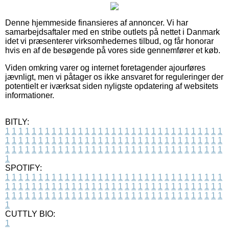
Denne hjemmeside finansieres af annoncer. Vi har
samarbejdsaftaler med en stribe outlets på nettet i Danmark
idet vi præsenterer virksomhedernes tilbud, og får honorar
hvis en af de besøgende på vores side gennemfører et køb.
Viden omkring varer og internet foretagender ajourføres
jævnligt, men vi påtager os ikke ansvaret for reguleringer der
potentielt er iværksat siden nyligste opdatering af websitets
informationer.
BITLY:
1
1
1
1
1
1
1
1
1
1
1
1
1
1
1
1
1
1
1
1
1
1
1
1
1
1
1
1
1
1
1
1
1
1
1
1
1
1
1
1
1
1
1
1
1
1
1
1
1
1
1
1
1
1
1
1
1
1
1
1
1
1
1
1
1
1
1
1
1
1
1
1
1
1
1
1
1
1
1
1
1
1
1
1
1
1
1
1
1
1
1
1
1
1
1
1
1
1
1
1
SPOTIFY:
1
1
1
1
1
1
1
1
1
1
1
1
1
1
1
1
1
1
1
1
1
1
1
1
1
1
1
1
1
1
1
1
1
1
1
1
1
1
1
1
1
1
1
1
1
1
1
1
1
1
1
1
1
1
1
1
1
1
1
1
1
1
1
1
1
1
1
1
1
1
1
1
1
1
1
1
1
1
1
1
1
1
1
1
1
1
1
1
1
1
1
1
1
1
1
1
1
1
1
1
CUTTLY BIO:
1