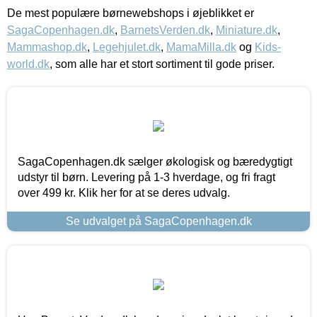
De mest populære børnewebshops i øjeblikket er
SagaCopenhagen.dk
,
BarnetsVerden.dk
,
Miniature.dk
,
Mammashop.dk
,
Legehjulet.dk
,
MamaMilla.dk
og
Kids-
world.dk
, som alle har et stort sortiment til gode priser.
SagaCopenhagen.dk sælger økologisk og bæredygtigt
udstyr til børn. Levering på 1-3 hverdage, og fri fragt
over 499 kr. Klik her for at se deres udvalg.
Se udvalget på SagaCopenhagen.dk