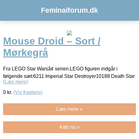
Feminaiforum.dk
Mouse Droid – Sort /
Mørkegrå
Fra LEGO Star Warsâ¢ serien.LEGO figuren indgår i
følgende sæt:6211 Imperial Star Destroyer10188 Death Star
(Læs mere)
0
kr.
(Vis fragtpris)
Læs mere »
Køb nu »