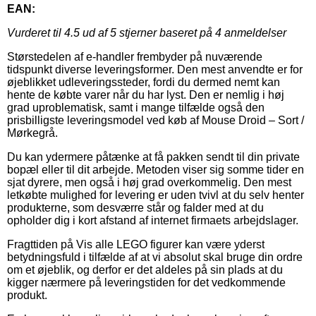
EAN:
Vurderet til
4.5
ud af 5 stjerner baseret på
4
anmeldelser
Størstedelen af e-handler frembyder på nuværende
tidspunkt diverse leveringsformer. Den mest anvendte er for
øjeblikket udleveringssteder, fordi du dermed nemt kan
hente de købte varer når du har lyst. Den er nemlig i høj
grad uproblematisk, samt i mange tilfælde også den
prisbilligste leveringsmodel ved køb af Mouse Droid – Sort /
Mørkegrå.
Du kan ydermere påtænke at få pakken sendt til din private
bopæl eller til dit arbejde. Metoden viser sig somme tider en
sjat dyrere, men også i høj grad overkommelig. Den mest
letkøbte mulighed for levering er uden tvivl at du selv henter
produkterne, som desværre står og falder med at du
opholder dig i kort afstand af internet firmaets arbejdslager.
Fragttiden på Vis alle LEGO figurer kan være yderst
betydningsfuld i tilfælde af at vi absolut skal bruge din ordre
om et øjeblik, og derfor er det aldeles på sin plads at du
kigger nærmere på leveringstiden for det vedkommende
produkt.