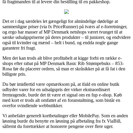
få fragtmanden til at levere din bestilling til en pakkeshop.
Det er i dag særdeles let gængeligt for almindelige dødelige at
sammenligne priser (via fx PriceRunner) på tværs af e-forretninger,
og ergo har masser af MP Denmark netshops været tvunget til at
sænke udsalgspriserne på deres produkter – til juniorer, og endvidere
også til kvinder og mænd – helt i bund, og endda nogle gange
garantere fri fragt.
Men det kan trods alt blive profitabelt at kigge forbi en række e-
shops efter rabat på MP Denmark Basic Rib Strømpebuks – 853-
Rosa før du placerer ordren, så man er skråsikker på at få fat i den
billigste pris.
Du bør imidlertid være opmærksom på, at ifald en online butik
udbyder varer for en udsalgspris der virker ekstraordinært
fremragende, burde det tit være et signal om en fup e-shop. Køb
med kort er trods alt omfattet af en foranstaltning, som bistår en
overfor svindlende webbutikker.
Vi anbefaler generelt kortbetalinger eller MobilePay. Som en anden
løsning burde du benytte en løsning på afbetaling fra fx ViaBill,
såfremt du foretrækker at honorere pengene over flere uger.