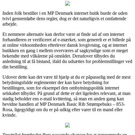
Inden folk bestiller i en MP Denmark internet butik burde de uden
tvivl gennemløbe dens regler, dog er det naturligvis et omfattende
arbejde.
Et nemmere alternativ kan derfor være at finde ud af om internet
forhandleren er verificeret af e-mærket, som generelt er et billede på
at online virksomheden efterlever dansk lovgivning, og at internet
butikken en gang i mellem overværes af sagkyndige som er meget
bekendte med vilkårene på området. Derudover tilbydes du
anledning til at få bistand, ifald du udsættes for problemstillinger ved
din bestilling.
Udover dette kan det være til hjælp at du er påpasselig med de mest
betydningsfulde reglementer der kan have betydning for
bestillingen, som for eksempel den ombytningspolitik internet
selskabet tilbyder. På grund af dette er det ligeledes relevant, at man
stadig beholder ens e-mail kvittering, så man en anden gang kan
bevidne handlen af MP Denmark Basic Rib Strømpebuks – 853-
Rosa, ligegyldigt om du er på udkig efter varer til en mand eller
kvinde.
Trustpilot frembyder flere passende chancer for at gennemrode en