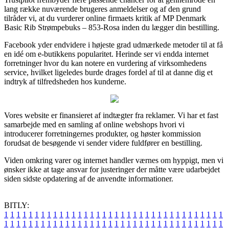
lang række nuværende brugeres anmeldelser og af den grund
tilråder vi, at du vurderer online firmaets kritik af MP Denmark
Basic Rib Strømpebuks – 853-Rosa inden du lægger din bestilling.
Facebook yder endvidere i højeste grad udmærkede metoder til at få
en idé om e-butikkens popularitet. Herinde ser vi endda internet
forretninger hvor du kan notere en vurdering af virksomhedens
service, hvilket ligeledes burde drages fordel af til at danne dig et
indtryk af tilfredsheden hos kunderne.
Vores website er finansieret af indtægter fra reklamer. Vi har et fast
samarbejde med en samling af online webshops hvori vi
introducerer forretningernes produkter, og høster kommission
forudsat de besøgende vi sender videre fuldfører en bestilling.
Viden omkring varer og internet handler værnes om hyppigt, men vi
ønsker ikke at tage ansvar for justeringer der måtte være udarbejdet
siden sidste opdatering af de anvendte informationer.
BITLY:
1
1
1
1
1
1
1
1
1
1
1
1
1
1
1
1
1
1
1
1
1
1
1
1
1
1
1
1
1
1
1
1
1
1
1
1
1
1
1
1
1
1
1
1
1
1
1
1
1
1
1
1
1
1
1
1
1
1
1
1
1
1
1
1
1
1
1
1
1
1
1
1