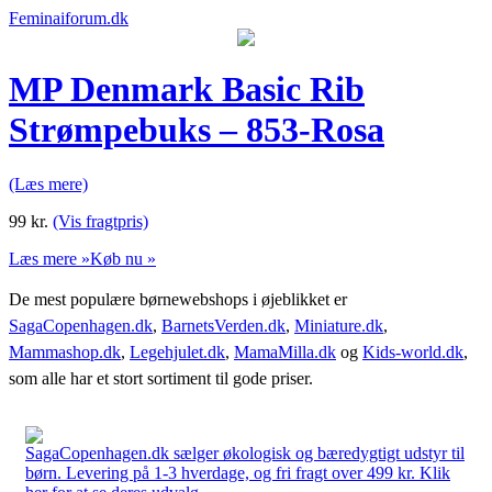
Feminaiforum.dk
MP Denmark Basic Rib
Strømpebuks – 853-Rosa
(Læs mere)
99
kr.
(Vis fragtpris)
Læs mere »
Køb nu »
De mest populære børnewebshops i øjeblikket er
SagaCopenhagen.dk
,
BarnetsVerden.dk
,
Miniature.dk
,
Mammashop.dk
,
Legehjulet.dk
,
MamaMilla.dk
og
Kids-world.dk
,
som alle har et stort sortiment til gode priser.
SagaCopenhagen.dk sælger økologisk og bæredygtigt udstyr til
børn. Levering på 1-3 hverdage, og fri fragt over 499 kr. Klik