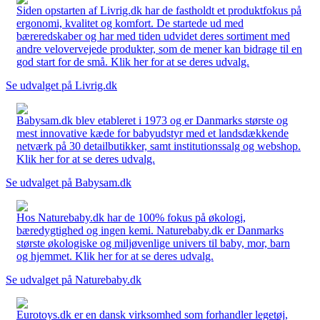
Siden opstarten af Livrig.dk har de fastholdt et produktfokus på
ergonomi, kvalitet og komfort. De startede ud med
bæreredskaber og har med tiden udvidet deres sortiment med
andre velovervejede produkter, som de mener kan bidrage til en
god start for de små. Klik her for at se deres udvalg.
Se udvalget på Livrig.dk
Babysam.dk blev etableret i 1973 og er Danmarks største og
mest innovative kæde for babyudstyr med et landsdækkende
netværk på 30 detailbutikker, samt institutionssalg og webshop.
Klik her for at se deres udvalg.
Se udvalget på Babysam.dk
Hos Naturebaby.dk har de 100% fokus på økologi,
bæredygtighed og ingen kemi. Naturebaby.dk er Danmarks
største økologiske og miljøvenlige univers til baby, mor, barn
og hjemmet. Klik her for at se deres udvalg.
Se udvalget på Naturebaby.dk
Eurotoys.dk er en dansk virksomhed som forhandler legetøj,