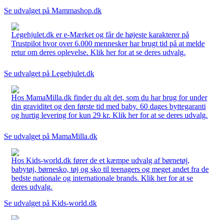
Se udvalget på Mammashop.dk
Legehjulet.dk er e-Mærket og får de højeste karakterer på
Trustpilot hvor over 6.000 mennesker har brugt tid på at melde
retur om deres oplevelse. Klik her for at se deres udvalg.
Se udvalget på Legehjulet.dk
Hos MamaMilla.dk finder du alt det, som du har brug for under
din graviditet og den første tid med baby. 60 dages byttegaranti
og hurtig levering for kun 29 kr. Klik her for at se deres udvalg.
Se udvalget på MamaMilla.dk
Hos Kids-world.dk fører de et kæmpe udvalg af børnetøj,
babytøj, børnesko, tøj og sko til teenagers og meget andet fra de
bedste nationale og internationale brands. Klik her for at se
deres udvalg.
Se udvalget på Kids-world.dk