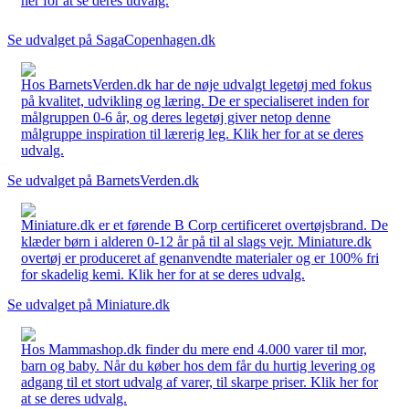
her for at se deres udvalg.
Se udvalget på SagaCopenhagen.dk
Hos BarnetsVerden.dk har de nøje udvalgt legetøj med fokus
på kvalitet, udvikling og læring. De er specialiseret inden for
målgruppen 0-6 år, og deres legetøj giver netop denne
målgruppe inspiration til lærerig leg. Klik her for at se deres
udvalg.
Se udvalget på BarnetsVerden.dk
Miniature.dk er et førende B Corp certificeret overtøjsbrand. De
klæder børn i alderen 0-12 år på til al slags vejr. Miniature.dk
overtøj er produceret af genanvendte materialer og er 100% fri
for skadelig kemi. Klik her for at se deres udvalg.
Se udvalget på Miniature.dk
Hos Mammashop.dk finder du mere end 4.000 varer til mor,
barn og baby. Når du køber hos dem får du hurtig levering og
adgang til et stort udvalg af varer, til skarpe priser. Klik her for
at se deres udvalg.