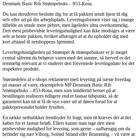
Denmark Basic Rib Strømpebuks – 853-Rosa.
Du kan derudover beslutte dig for at få pakken sendt hjem til dig
selv eller ud på din arbejdsplads. Leveringsformen viser sig i mange
tilfælde en smule mere pebret, men ligeledes ultra overkommelig.
Den mest prisbevidste leveringsmulighed kan ikke modsiges at være
selv at hente pakken, hvilket afhænger af at du opholder dig med
kort afstand til netshoppens hjemsted.
Leveringshastigheden på Strømper & strømpebukser er jo meget
central såfremt du behøver varen med det samme, så herved er det
temmelig relevant at vi studerer den forventede leveringsdato for det
respektive produkt.
Størstedelen af e-shops reklamerer med levering på næste hverdag
på masser af varer, eksempelvis MP Denmark Basic Rib
Strømpebuks – 853-Rosa, men som imidlertid beroer på at
bestillingen realiseres tidligere end et fastsat tidspunkt, så de
garanteret kan nå at få de nye varer ud af døren forud for at
pakkepersonalet holder fyraften.
En række netbutikker frembyder fri fragt, men tit kræves det at der
købes for et fastsat beløb. Ellers kunne man tage den mest
prisbevidste mulighed for levering, som gerne – uafhængig om du
befinder sig nær Viborg, Solrød Strand eller Bramming – vil være at