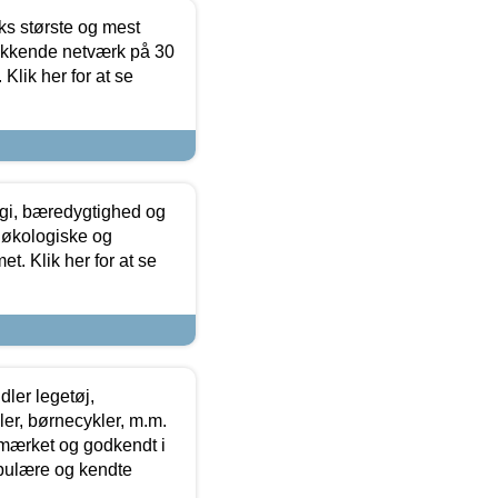
ks største og mest
ækkende netværk på 30
Klik her for at se
gi, bæredygtighed og
 økologiske og
t. Klik her for at se
ler legetøj,
r, børnecykler, m.m.
-mærket og godkendt i
opulære og kendte