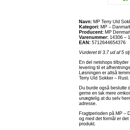
Navn:
MP Terry Uld Sokk
Kategori:
MP – Danmar
Producent:
MP Denmar
Varenummer:
14306 – 
EAN:
5712644654376
Vurderet til
3.7
ud af 5 st
En del netshops tilbyder
levering til et afhentning
Løsningen er altså temm
Terry Uld Sokker – Rust.
Du burde også beslutte dig
gerne en tak mere omkost
unægtelig at du selv hent
adresse.
Fragtperioden på MP – D
og med det formål er det
produkt.