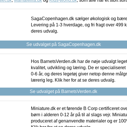
let.dk
,
MamaMilla.dk
og
Kids-world.dk
, som alle har et stort sor
SagaCopenhagen.dk sælger økologisk og bæredyg
Levering på 1-3 hverdage, og fri fragt over 499 kr.
deres udvalg.
Se udvalget på SagaCopenhagen.dk
Hos BarnetsVerden.dk har de nøje udvalgt lege
kvalitet, udvikling og læring. De er specialisere
0-6 år, og deres legetøj giver netop denne målgru
lærerig leg. Klik her for at se deres udvalg.
Se udvalget på BarnetsVerden.dk
Miniature.dk er et førende B Corp certificeret o
børn i alderen 0-12 år på til al slags vejr. Miniat
produceret af genanvendte materialer og er 100% 