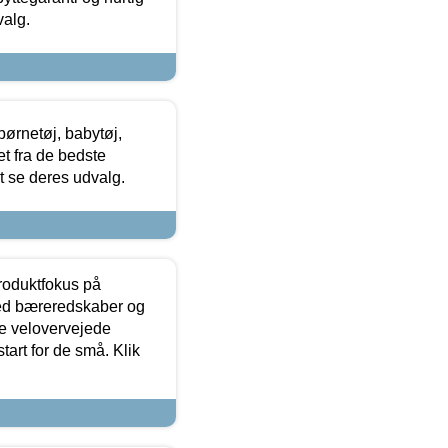
valg.
ørnetøj, babytøj,
t fra de bedste
at se deres udvalg.
produktfokus på
med bæreredskaber og
e velovervejede
tart for de små. Klik