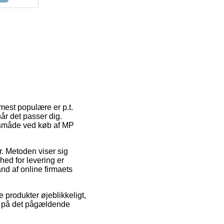
mest populære er p.t.
når det passer dig.
gsmåde ved køb af MP
er. Metoden viser sig
ed for levering er
and af online firmaets
produkter øjeblikkeligt,
id på det pågældende