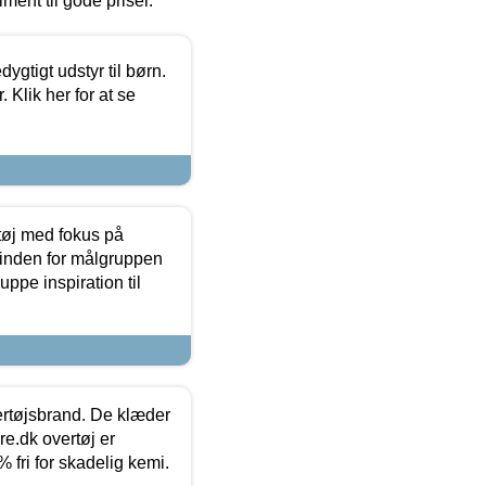
timent til gode priser.
tigt udstyr til børn.
 Klik her for at se
tøj med fokus på
t inden for målgruppen
ppe inspiration til
vertøjsbrand. De klæder
ure.dk overtøj er
fri for skadelig kemi.