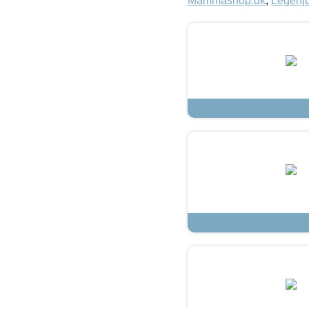
Mammashop.dk
,
Legehju