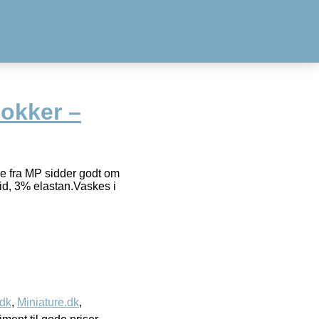
Sokker –
rne fra MP sidder godt om
id, 3% elastan.Vaskes i
.dk
,
Miniature.dk
,