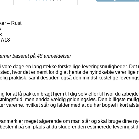
er – Rust
k
k
17/18
jerner baseret på
48
anmeldelser
 i vore dage en lang række forskellige leveringsmuligheder. Det 
ssted, hvor det er nemt for dig at hente de nyindkøbte varer lige 
elig praktisk, samt desuden også den mindst kostelige leverin
 for at få pakken bragt hjem til dig selv eller til hvor du arbejd
ningsfuld, men endda vældig gnidningsløs. Den billigste muligh
er varerne, hvilket står og falder med at du har bopæl i kort afst
anmark er meget afgørende om man står og skal bruge dine nye 
 bestemt på sin plads at du studerer den estimerede leveringst