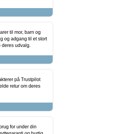
er til mor, barn og
 og adgang til et stort
se deres udvalg.
kterer på Trustpilot
elde retur om deres
brug for under din
yttegaranti og hurtig