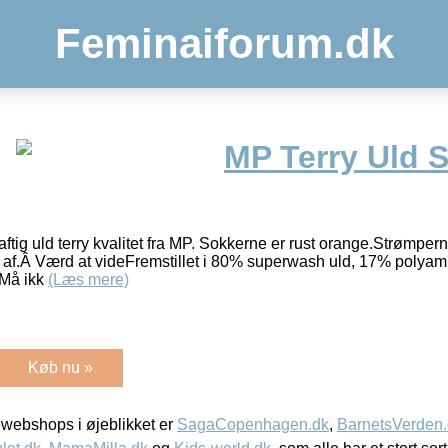
Feminaiforum.dk
MP Terry Uld 
raftig uld terry kvalitet fra MP. Sokkerne er rust orange.Strømpe
e af.Â Værd at videFremstillet i 80% superwash uld, 17% polyam
.Må ikk
(Læs mere)
Køb nu »
webshops i øjeblikket er
SagaCopenhagen.dk
,
BarnetsVerden