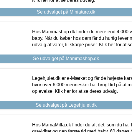
Klik her for at se deres udvalg.
Se udvalget på Miniature.dk
Hos Mammashop.dk finder du mere end 4.000 var
baby. Når du køber hos dem får du hurtig levering
udvalg af varer, til skarpe priser. Klik her for at 
Se udvalget på Mammashop.dk
Legehjulet.dk er e-Mærket og får de højeste kara
hvor over 6.000 mennesker har brugt tid på at m
oplevelse. Klik her for at se deres udvalg.
Se udvalget på Legehjulet.dk
Hos MamaMilla.dk finder du alt det, som du har 
graviditet og den første tid med baby. 60 dages b