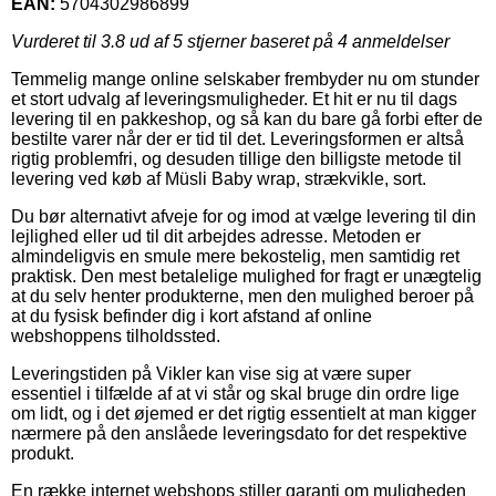
EAN:
5704302986899
Vurderet til
3.8
ud af 5 stjerner baseret på
4
anmeldelser
Temmelig mange online selskaber frembyder nu om stunder
et stort udvalg af leveringsmuligheder. Et hit er nu til dags
levering til en pakkeshop, og så kan du bare gå forbi efter de
bestilte varer når der er tid til det. Leveringsformen er altså
rigtig problemfri, og desuden tillige den billigste metode til
levering ved køb af Müsli Baby wrap, strækvikle, sort.
Du bør alternativt afveje for og imod at vælge levering til din
lejlighed eller ud til dit arbejdes adresse. Metoden er
almindeligvis en smule mere bekostelig, men samtidig ret
praktisk. Den mest betalelige mulighed for fragt er unægtelig
at du selv henter produkterne, men den mulighed beroer på
at du fysisk befinder dig i kort afstand af online
webshoppens tilholdssted.
Leveringstiden på Vikler kan vise sig at være super
essentiel i tilfælde af at vi står og skal bruge din ordre lige
om lidt, og i det øjemed er det rigtig essentielt at man kigger
nærmere på den anslåede leveringsdato for det respektive
produkt.
En række internet webshops stiller garanti om muligheden