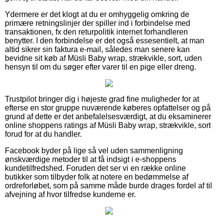
Ydermere er det klogt at du er omhyggelig omkring de
primære retningslinjer der spiller ind i forbindelse med
transaktionen, fx den returpolitik internet forhandleren
benytter. I den forbindelse er det også essesentielt, at man
altid sikrer sin faktura e-mail, således man senere kan
bevidne sit køb af Müsli Baby wrap, strækvikle, sort, uden
hensyn til om du søger efter varer til en pige eller dreng.
Trustpilot bringer dig i højeste grad fine muligheder for at
efterse en stor gruppe nuværende køberes opfattelser og på
grund af dette er det anbefalelsesværdigt, at du eksaminerer
online shoppens ratings af Müsli Baby wrap, strækvikle, sort
forud for at du handler.
Facebook byder på lige så vel uden sammenligning
ønskværdige metoder til at få indsigt i e-shoppens
kundetilfredshed. Foruden det ser vi en række online
butikker som tilbyder folk at notere en bedømmelse af
ordreforløbet, som på samme måde burde drages fordel af til
afvejning af hvor tilfredse kunderne er.