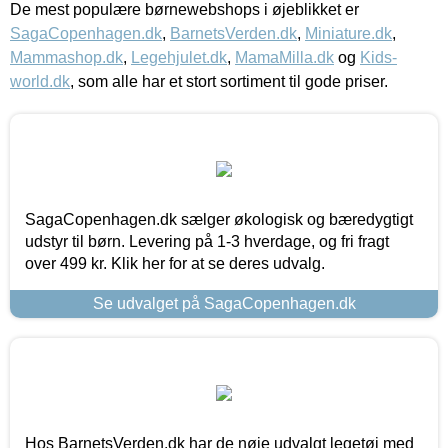
De mest populære børnewebshops i øjeblikket er
SagaCopenhagen.dk
,
BarnetsVerden.dk
,
Miniature.dk
,
Mammashop.dk
,
Legehjulet.dk
,
MamaMilla.dk
og
Kids-
world.dk
, som alle har et stort sortiment til gode priser.
SagaCopenhagen.dk sælger økologisk og bæredygtigt
udstyr til børn. Levering på 1-3 hverdage, og fri fragt
over 499 kr. Klik her for at se deres udvalg.
Se udvalget på SagaCopenhagen.dk
Hos BarnetsVerden.dk har de nøje udvalgt legetøj med