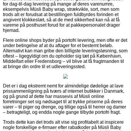
for dag-til-dag levering på mange af deres varenumre,
eksempelvis Müsli Baby wrap, strækvikle, sort, men som
trods alt er forudsat at bestillingen fuldbyrdes forinden et
angivent klokkeslæt, så at de med sikkerhed kan nå at få
varerne på posthuset forud for at pakkepersonalet drager
hjemad.
Flere online shops byder på portofri levering, men ofte er det
under betingelse af at du aftager for et bestemt beløb.
Alternativt kan man gribe den billigste leveringsløsning, som
oftest – ligegyldigt om du opholder sig tæt på København,
Middelfart eller Fredensborg – vil blive at få fragtmanden til
at bringe din ordre til et udleveringssted.
Det er i dag ekstremt nemt for almindelige dødelige at lave
prissammenligning på tværs af internet butikker i Danmark,
og på grund af dette har massevis af Müsli online
forretninger set sig nødsaget til at trykke priserne på deres
varer – til piger og drenge, og tillige også til herrer og damer
– betragteligt, og endda nogle gange tilbyde portofri fragt.
Trods dette kan det trods alt vise sig profitabelt at inspicere
nogle forskellige e-firmaer efter rabatkoder på Müsli Baby