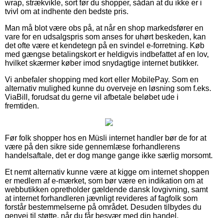
wrap, strækvikle, sort før du shopper, sådan at du ikke er i
tvivl om at indhente den bedste pris.
Man må blot være obs på, at når en shop markedsfører en
vare for en udsalgspris som anses for uhørt beskeden, kan
det ofte være et kendetegn på en svindel e-forretning. Køb
med gængse betalingskort er heldigvis indbefattet af en lov,
hvilket skærmer køber imod snydagtige internet butikker.
Vi anbefaler shopping med kort eller MobilePay. Som en
alternativ mulighed kunne du overveje en løsning som f.eks.
ViaBill, forudsat du gerne vil afbetale beløbet ude i
fremtiden.
Før folk shopper hos en Müsli internet handler bør de for at
være på den sikre side gennemlæse forhandlerens
handelsaftale, det er dog mange gange ikke særlig morsomt.
Et nemt alternativ kunne være at kigge om internet shoppen
er medlem af e-mærket, som bør være en indikation om at
webbutikken opretholder gældende dansk lovgivning, samt
at internet forhandleren jævnligt revideres af fagfolk som
forstår bestemmelserne på området. Desuden tilbydes du
genvej til støtte, når du får besvær med din handel.