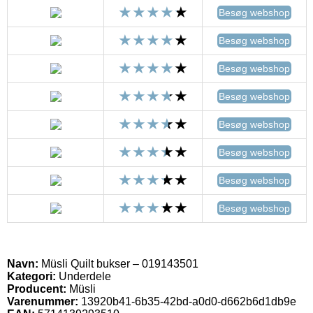
Besøg webshop
Besøg webshop
Besøg webshop
Besøg webshop
Besøg webshop
Besøg webshop
Besøg webshop
Besøg webshop
Navn:
Müsli Quilt bukser – 019143501
Kategori:
Underdele
Producent:
Müsli
Varenummer:
13920b41-6b35-42bd-a0d0-d662b6d1db9e