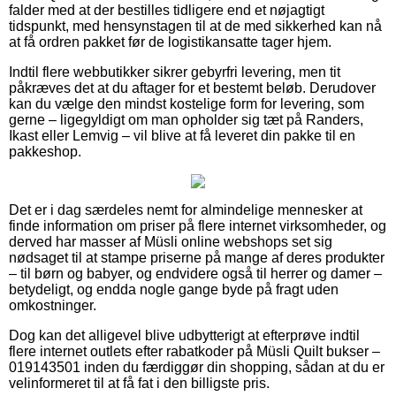
falder med at der bestilles tidligere end et nøjagtigt
tidspunkt, med hensynstagen til at de med sikkerhed kan nå
at få ordren pakket før de logistikansatte tager hjem.
Indtil flere webbutikker sikrer gebyrfri levering, men tit
påkræves det at du aftager for et bestemt beløb. Derudover
kan du vælge den mindst kostelige form for levering, som
gerne – ligegyldigt om man opholder sig tæt på Randers,
Ikast eller Lemvig – vil blive at få leveret din pakke til en
pakkeshop.
Det er i dag særdeles nemt for almindelige mennesker at
finde information om priser på flere internet virksomheder, og
derved har masser af Müsli online webshops set sig
nødsaget til at stampe priserne på mange af deres produkter
– til børn og babyer, og endvidere også til herrer og damer –
betydeligt, og endda nogle gange byde på fragt uden
omkostninger.
Dog kan det alligevel blive udbytterigt at efterprøve indtil
flere internet outlets efter rabatkoder på Müsli Quilt bukser –
019143501 inden du færdiggør din shopping, sådan at du er
velinformeret til at få fat i den billigste pris.