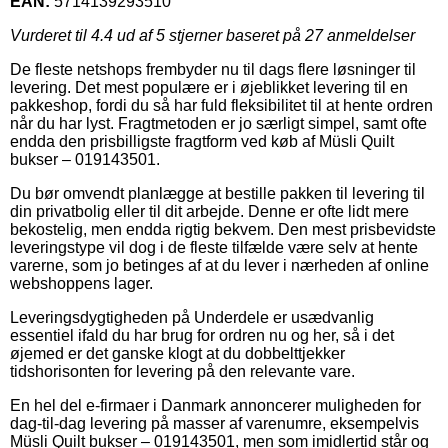
EAN:
5714139293510
Vurderet til
4.4
ud af 5 stjerner baseret på
27
anmeldelser
De fleste netshops frembyder nu til dags flere løsninger til
levering. Det mest populære er i øjeblikket levering til en
pakkeshop, fordi du så har fuld fleksibilitet til at hente ordren
når du har lyst. Fragtmetoden er jo særligt simpel, samt ofte
endda den prisbilligste fragtform ved køb af Müsli Quilt
bukser – 019143501.
Du bør omvendt planlægge at bestille pakken til levering til
din privatbolig eller til dit arbejde. Denne er ofte lidt mere
bekostelig, men endda rigtig bekvem. Den mest prisbevidste
leveringstype vil dog i de fleste tilfælde være selv at hente
varerne, som jo betinges af at du lever i nærheden af online
webshoppens lager.
Leveringsdygtigheden på Underdele er usædvanlig
essentiel ifald du har brug for ordren nu og her, så i det
øjemed er det ganske klogt at du dobbelttjekker
tidshorisonten for levering på den relevante vare.
En hel del e-firmaer i Danmark annoncerer muligheden for
dag-til-dag levering på masser af varenumre, eksempelvis
Müsli Quilt bukser – 019143501, men som imidlertid står og