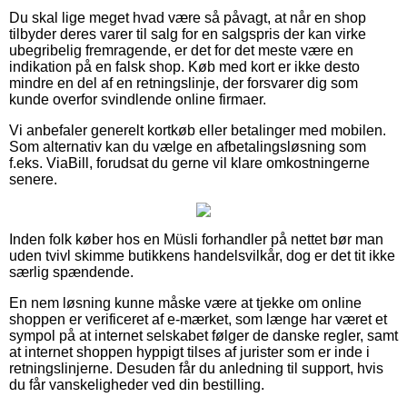
Du skal lige meget hvad være så påvagt, at når en shop
tilbyder deres varer til salg for en salgspris der kan virke
ubegribelig fremragende, er det for det meste være en
indikation på en falsk shop. Køb med kort er ikke desto
mindre en del af en retningslinje, der forsvarer dig som
kunde overfor svindlende online firmaer.
Vi anbefaler generelt kortkøb eller betalinger med mobilen.
Som alternativ kan du vælge en afbetalingsløsning som
f.eks. ViaBill, forudsat du gerne vil klare omkostningerne
senere.
Inden folk køber hos en Müsli forhandler på nettet bør man
uden tvivl skimme butikkens handelsvilkår, dog er det tit ikke
særlig spændende.
En nem løsning kunne måske være at tjekke om online
shoppen er verificeret af e-mærket, som længe har været et
sympol på at internet selskabet følger de danske regler, samt
at internet shoppen hyppigt tilses af jurister som er inde i
retningslinjerne. Desuden får du anledning til support, hvis
du får vanskeligheder ved din bestilling.