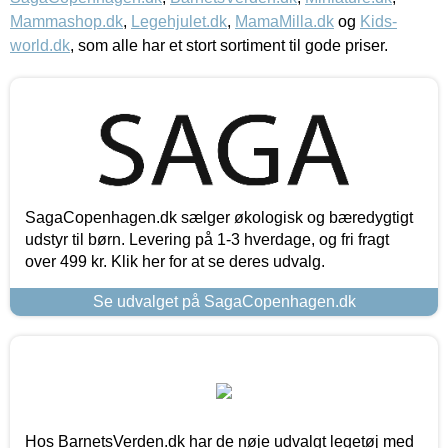
Mammashop.dk
,
Legehjulet.dk
,
MamaMilla.dk
og
Kids-
world.dk
, som alle har et stort sortiment til gode priser.
SagaCopenhagen.dk sælger økologisk og bæredygtigt
udstyr til børn. Levering på 1-3 hverdage, og fri fragt
over 499 kr. Klik her for at se deres udvalg.
Se udvalget på SagaCopenhagen.dk
Hos BarnetsVerden.dk har de nøje udvalgt legetøj med