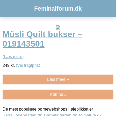
Feminaiforum.dk
Müsli Quilt bukser –
019143501
(Læs mere)
249
kr.
(Vis fragtpris)
Læs mere »
Køb nu »
De mest populære børnewebshops i øjeblikket er
SagaCopenhagen.dk
,
BarnetsVerden.dk
,
Miniature.dk
,