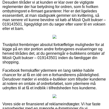
Desuden tilråder vi at kunden er klar over de vigtigste
reglementer der har betydning for ordren, som fx hvilken
ombytningsret e-firmaet garanterer. Her er det ligeledes
essesentielt, at man stadigvæk gemmer sin kvittering, så
man senere vil kunne bevidne sit køb af Müsli Quilt bukser –
019143501, ligegyldigt om du søger efter varer til en voksen
eller et barn.
Trustpilot frembringer absolut fortræffelige muligheder for at
kigge på en stor portion andre forbrugeres evalueringer og
herved tilrådes det, at du gennemgår e-butikkens omtaler af
Müsli Quilt bukser – 019143501 inden du færdiggør din
shopping.
Facebook fremskaffer ydermere en lang række habile
chancer for at få en idé om e-forhandlerens pålidelighed.
Derudover møder vi endda e-butikker som tilbyder kunderne
at notere en omtale af ordreforløbet, som ydermere må
udnyttes til at få et indblik i tilfredsheden hos kunderne.
Vores side er finansieret af reklameindtægter. Vi har faste
samarbejder med en mængde e-forretninger da vi