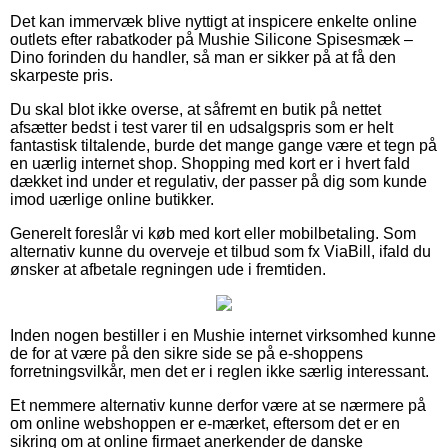
Det kan immervæk blive nyttigt at inspicere enkelte online
outlets efter rabatkoder på Mushie Silicone Spisesmæk –
Dino forinden du handler, så man er sikker på at få den
skarpeste pris.
Du skal blot ikke overse, at såfremt en butik på nettet
afsætter bedst i test varer til en udsalgspris som er helt
fantastisk tiltalende, burde det mange gange være et tegn på
en uærlig internet shop. Shopping med kort er i hvert fald
dækket ind under et regulativ, der passer på dig som kunde
imod uærlige online butikker.
Generelt foreslår vi køb med kort eller mobilbetaling. Som
alternativ kunne du overveje et tilbud som fx ViaBill, ifald du
ønsker at afbetale regningen ude i fremtiden.
Inden nogen bestiller i en Mushie internet virksomhed kunne
de for at være på den sikre side se på e-shoppens
forretningsvilkår, men det er i reglen ikke særlig interessant.
Et nemmere alternativ kunne derfor være at se nærmere på
om online webshoppen er e-mærket, eftersom det er en
sikring om at online firmaet anerkender de danske