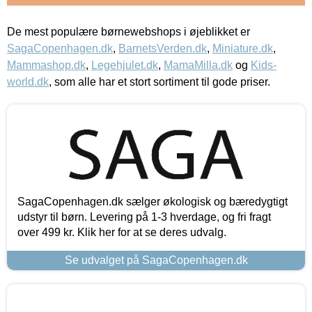
De mest populære børnewebshops i øjeblikket er
SagaCopenhagen.dk
,
BarnetsVerden.dk
,
Miniature.dk
,
Mammashop.dk
,
Legehjulet.dk
,
MamaMilla.dk
og
Kids-
world.dk
, som alle har et stort sortiment til gode priser.
SagaCopenhagen.dk sælger økologisk og bæredygtigt
udstyr til børn. Levering på 1-3 hverdage, og fri fragt
over 499 kr. Klik her for at se deres udvalg.
Se udvalget på SagaCopenhagen.dk