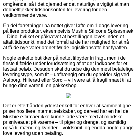
omgående, så i det øjemed er det naturligvis vigtigt at man
dobbelttjekker tidshorisonten for levering for den
vedkommende vare.
En del forretninger på nettet giver løfte om 1 dags levering
på flere produkter, eksempelvis Mushie Silicone Spisesmæk
– Dino, hvilket er påkrævet at bestillingen laves inden et
aftalt tidspunkt, med det formål at de har mulighed for at nå
at få de nye varer ordnet før de logistikansatte har fyraften.
Nogle enkelte butikker på nettet tilbyder fri fragt, men i de
fleste tilfælde under forudsætning af at der indkøbes for et
fastsat beløb. Desuden skal du udse dig den mest betalelige
leveringstype, som tit – uafhængig om du opholder sig ved
Aalborg, Hillerød eller Sorø – vil være at få fragtfirmaet til at
bringe dine varer til en pakkeshop.
Det er efterhånden yderst enkelt for enhver at sammenligne
priser hos flere internet selskaber, og derved har en hel del
Mushie e-firmaer ikke kunne lade være med at mindske
prisniveauet på varerne – til piger og drenge, og samtidig
også til mænd og kvinder – voldsomt, og endda nogle gange
love levering uden betaling.