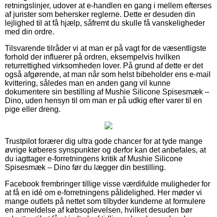
retningslinjer, udover at e-handlen en gang i mellem efterses
af jurister som behersker reglerne. Dette er desuden din
lejlighed til at få hjælp, såfremt du skulle få vanskeligheder
med din ordre.
Tilsvarende tilråder vi at man er på vagt for de væsentligste
forhold der influerer på ordren, eksempelvis hvilken
returrettighed virksomheden lover. På grund af dette er det
også afgørende, at man når som helst bibeholder ens e-mail
kvittering, således man en anden gang vil kunne
dokumentere sin bestilling af Mushie Silicone Spisesmæk –
Dino, uden hensyn til om man er på udkig efter varer til en
pige eller dreng.
Trustpilot forærer dig ultra gode chancer for at tyde mange
øvrige køberes synspunkter og derfor kan det anbefales, at
du iagttager e-forretningens kritik af Mushie Silicone
Spisesmæk – Dino før du lægger din bestilling.
Facebook frembringer tillige visse værdifulde muligheder for
at få en idé om e-forretningens pålidelighed. Her møder vi
mange outlets på nettet som tilbyder kunderne at formulere
en anmeldelse af købsoplevelsen, hvilket desuden bør