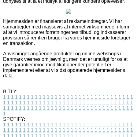
udnyttes til at få et indtryk af tidligere kunders oplevelser.
Hjemmesiden er finansieret af reklameindtægter. Vi har
samarbejder med massevis af internet virksomheder i form
af at vi introducerer forretningernes tilbud, og indkasserer
provision såfremt en bruger fra vores hjemmeside foretager
en transaktion.
Anvisninger angående produkter og online webshops i
Danmark værnes om jævnligt, men det er umuligt for os at
give garantier imod modifikationer der potentielt er
implementeret efter at vi sidst opdaterede hjemmesidens
data.
BITLY:
1
1
1
1
1
1
1
1
1
1
1
1
1
1
1
1
1
1
1
1
1
1
1
1
1
1
1
1
1
1
1
1
1
1
1
1
1
1
1
1
1
1
1
1
1
1
1
1
1
1
1
1
1
1
1
1
1
1
1
1
1
1
1
1
1
1
1
1
1
1
1
1
1
1
1
1
1
1
1
1
1
1
1
1
1
1
1
1
1
1
1
1
1
1
1
1
1
1
1
1
SPOTIFY:
1
1
1
1
1
1
1
1
1
1
1
1
1
1
1
1
1
1
1
1
1
1
1
1
1
1
1
1
1
1
1
1
1
1
1
1
1
1
1
1
1
1
1
1
1
1
1
1
1
1
1
1
1
1
1
1
1
1
1
1
1
1
1
1
1
1
1
1
1
1
1
1
1
1
1
1
1
1
1
1
1
1
1
1
1
1
1
1
1
1
1
1
1
1
1
1
1
1
1