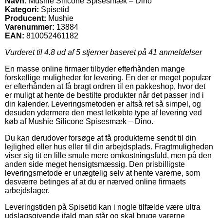
Navn:
Mushie Silicone Spisesmæk – Dino
Kategori:
Spisetid
Producent:
Mushie
Varenummer:
13884
EAN:
810052461182
Vurderet til
4.8
ud af 5 stjerner baseret på
41
anmeldelser
En masse online firmaer tilbyder efterhånden mange
forskellige muligheder for levering. En der er meget populær
er efterhånden at få bragt ordren til en pakkeshop, hvor det
er muligt at hente de bestilte produkter når det passer ind i
din kalender. Leveringsmetoden er altså ret så simpel, og
desuden ydermere den mest letkøbte type af levering ved
køb af Mushie Silicone Spisesmæk – Dino.
Du kan derudover forsøge at få produkterne sendt til din
lejlighed eller hus eller til din arbejdsplads. Fragtmuligheden
viser sig tit en lille smule mere omkostningsfuld, men på den
anden side meget hensigtsmæssig. Den prisbilligste
leveringsmetode er unægtelig selv at hente varerne, som
desværre betinges af at du er nærved online firmaets
arbejdslager.
Leveringstiden på Spisetid kan i nogle tilfælde være ultra
udslagsgivende ifald man står og skal bruge varerne