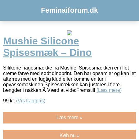
Feminaiforum.dk
Mushie Silicone
Spisesmæk – Dino
Silikone hagesmække fra Mushie. Spisesmækken er i flot
creme farve med sødt dinoprint. Den har opsamler og kan let
aftørres med en fugtig klud eller komme en tur i
opvaskemaskinen.Spisesmækken kan justeres i flere
længder i nakken.Â Værd at vide:Fremstill
(Læs mere)
99
kr.
(Vis fragtpris)
Læs mere »
Køb nu »