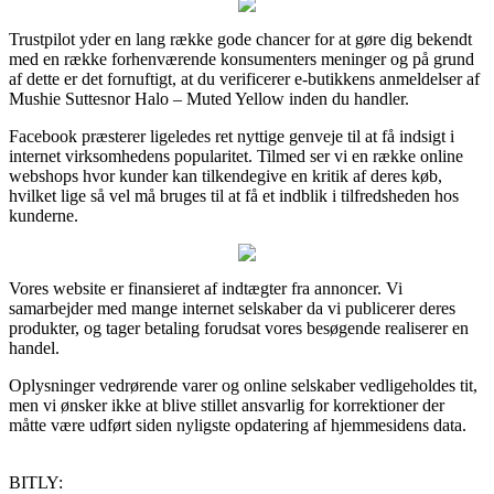
Trustpilot yder en lang række gode chancer for at gøre dig bekendt
med en række forhenværende konsumenters meninger og på grund
af dette er det fornuftigt, at du verificerer e-butikkens anmeldelser af
Mushie Suttesnor Halo – Muted Yellow inden du handler.
Facebook præsterer ligeledes ret nyttige genveje til at få indsigt i
internet virksomhedens popularitet. Tilmed ser vi en række online
webshops hvor kunder kan tilkendegive en kritik af deres køb,
hvilket lige så vel må bruges til at få et indblik i tilfredsheden hos
kunderne.
Vores website er finansieret af indtægter fra annoncer. Vi
samarbejder med mange internet selskaber da vi publicerer deres
produkter, og tager betaling forudsat vores besøgende realiserer en
handel.
Oplysninger vedrørende varer og online selskaber vedligeholdes tit,
men vi ønsker ikke at blive stillet ansvarlig for korrektioner der
måtte være udført siden nyligste opdatering af hjemmesidens data.
BITLY: