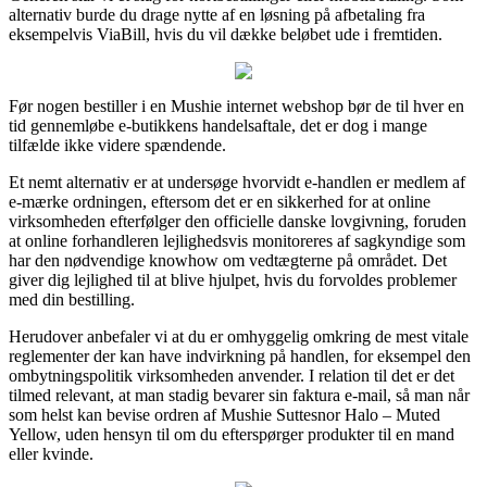
alternativ burde du drage nytte af en løsning på afbetaling fra
eksempelvis ViaBill, hvis du vil dække beløbet ude i fremtiden.
Før nogen bestiller i en Mushie internet webshop bør de til hver en
tid gennemløbe e-butikkens handelsaftale, det er dog i mange
tilfælde ikke videre spændende.
Et nemt alternativ er at undersøge hvorvidt e-handlen er medlem af
e-mærke ordningen, eftersom det er en sikkerhed for at online
virksomheden efterfølger den officielle danske lovgivning, foruden
at online forhandleren lejlighedsvis monitoreres af sagkyndige som
har den nødvendige knowhow om vedtægterne på området. Det
giver dig lejlighed til at blive hjulpet, hvis du forvoldes problemer
med din bestilling.
Herudover anbefaler vi at du er omhyggelig omkring de mest vitale
reglementer der kan have indvirkning på handlen, for eksempel den
ombytningspolitik virksomheden anvender. I relation til det er det
tilmed relevant, at man stadig bevarer sin faktura e-mail, så man når
som helst kan bevise ordren af Mushie Suttesnor Halo – Muted
Yellow, uden hensyn til om du efterspørger produkter til en mand
eller kvinde.