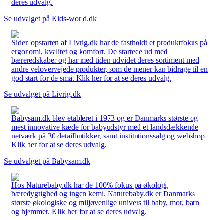
deres udvalg.
Se udvalget på Kids-world.dk
Siden opstarten af Livrig.dk har de fastholdt et produktfokus på
ergonomi, kvalitet og komfort. De startede ud med
bæreredskaber og har med tiden udvidet deres sortiment med
andre velovervejede produkter, som de mener kan bidrage til en
god start for de små. Klik her for at se deres udvalg.
Se udvalget på Livrig.dk
Babysam.dk blev etableret i 1973 og er Danmarks største og
mest innovative kæde for babyudstyr med et landsdækkende
netværk på 30 detailbutikker, samt institutionssalg og webshop.
Klik her for at se deres udvalg.
Se udvalget på Babysam.dk
Hos Naturebaby.dk har de 100% fokus på økologi,
bæredygtighed og ingen kemi. Naturebaby.dk er Danmarks
største økologiske og miljøvenlige univers til baby, mor, barn
og hjemmet. Klik her for at se deres udvalg.