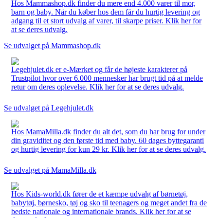
Hos Mammashop.dk finder du mere end 4.000 varer til mor,
barn og baby. Når du køber hos dem får du hurtig levering og
adgang til et stort udvalg af varer, til skarpe priser. Klik her for
at se deres udvalg.
Se udvalget på Mammashop.dk
Legehjulet.dk er e-Mærket og får de højeste karakterer på
Trustpilot hvor over 6.000 mennesker har brugt tid på at melde
retur om deres oplevelse. Klik her for at se deres udvalg.
Se udvalget på Legehjulet.dk
Hos MamaMilla.dk finder du alt det, som du har brug for under
din graviditet og den første tid med baby. 60 dages byttegaranti
og hurtig levering for kun 29 kr. Klik her for at se deres udvalg.
Se udvalget på MamaMilla.dk
Hos Kids-world.dk fører de et kæmpe udvalg af børnetøj,
babytøj, børnesko, tøj og sko til teenagers og meget andet fra de
bedste nationale og internationale brands. Klik her for at se