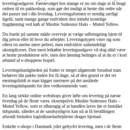
leveringsudgaver. Førstevalget hos mange er nu om dage at få bragt
ordren til en pakkeshop, som gør det muligt at hente din ordre når
det passer ind i din hverdag. Leveringsformen er nemlig særligt
ligetil, samt mange gange endvidere den mindst kostelige
fragtløsning ved køb af Mushie Suttesnor Halo – Muted Yellow.
Du burde på samme måde overveje at vælge udbringning hjem til
dig privat eller til hvor du arbejder. Leveringstypen viser sig som
oftest en anelse mere pebret, men endvidere ualmindeligt
ukompliceret. Den mest letkøbte leveringsudgave vil dog altid være
at hente produkterne selv, men den løsning betinges af at du er i kort
afstand af e-shoppens bopæl.
Leveringshastigheden på Sutter er meget afgørende forudsat man
behøver din pakke inden for få dage, så af den grund er det ret
meningsfuldt at man kigger nærmere på det anslåede
leveringstidspunkt for den vedkommende vare.
En lang række online webshops giver løfte om levering på næste
hverdag på de fleste varer, eksempelvis Mushie Suttesnor Halo –
Muted Yellow, som er afhængig af at handlen laves før et fastslået
tidspunkt, således at de sandsynligvis kan nå at få bestillingen
afsendt forinden logistikmedarbejderne drager hjemad.
Enkelte e-shops i Danmark yder gebyrfri levering, men i de fleste