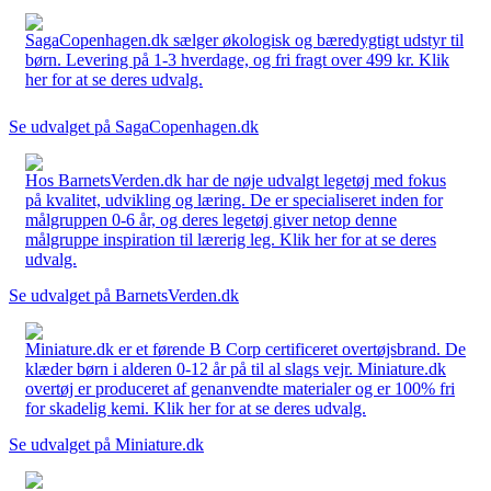
SagaCopenhagen.dk sælger økologisk og bæredygtigt udstyr til
børn. Levering på 1-3 hverdage, og fri fragt over 499 kr. Klik
her for at se deres udvalg.
Se udvalget på SagaCopenhagen.dk
Hos BarnetsVerden.dk har de nøje udvalgt legetøj med fokus
på kvalitet, udvikling og læring. De er specialiseret inden for
målgruppen 0-6 år, og deres legetøj giver netop denne
målgruppe inspiration til lærerig leg. Klik her for at se deres
udvalg.
Se udvalget på BarnetsVerden.dk
Miniature.dk er et førende B Corp certificeret overtøjsbrand. De
klæder børn i alderen 0-12 år på til al slags vejr. Miniature.dk
overtøj er produceret af genanvendte materialer og er 100% fri
for skadelig kemi. Klik her for at se deres udvalg.
Se udvalget på Miniature.dk