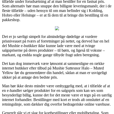
tilfælde under forudsætning af at man bestiller for en fastsat pris.
Som alternativ bør man snuppe den billigste leveringsmanér, der i de
fleste tilfælde – uden hensyn til om man befinder sig i Kolding,
Hobro eller Helsinge – er at få dem til at bringe din bestilling til en
pakkeshop.
Det er jo særligt simpelt for almindelige dødelige at vurdere
prisniveauet på tværs af forretninger på nettet, og derved har en hel
del Mushie e-butikker ikke kunne lade være med at tvinge
salgspriserne på deres produkter – til børn, og ligeså til voksne –
markant, og endda nogle gange tilbyde fragt uden beregning.
Det kan dog immervæk være lønsomt at sammenligne en række
internet butikker efter tilbud på Mushie Suttesnor Halo – Muted
Yellow før du gennemfører din handel, sådan at man er usvigeligt
sikker på at antage den bedste pris.
Man bør ikke desto mindre være omhyggelig med, at i tilfælde af at
en e-handler sælger produkter for en salgspris som kan ses som
besynderligt billig, kunne det for det meste være et tegn på en uærlig
internet forhandler. Bestillinger med kort er trods alt omsluttet af en
retningslinje, som dækker dig overfor bedrageriske online varehuse.
Generelt slår vi et slag for kortbestillinger eller mobilbetaling. Som