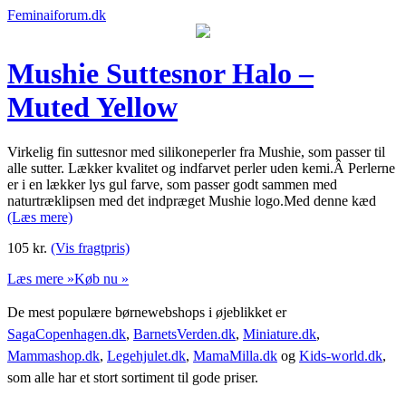
Feminaiforum.dk
Mushie Suttesnor Halo –
Muted Yellow
Virkelig fin suttesnor med silikoneperler fra Mushie, som passer til
alle sutter. Lækker kvalitet og indfarvet perler uden kemi.Â Perlerne
er i en lækker lys gul farve, som passer godt sammen med
naturtræklipsen med det indpræget Mushie logo.Med denne kæd
(Læs mere)
105
kr.
(Vis fragtpris)
Læs mere »
Køb nu »
De mest populære børnewebshops i øjeblikket er
SagaCopenhagen.dk
,
BarnetsVerden.dk
,
Miniature.dk
,
Mammashop.dk
,
Legehjulet.dk
,
MamaMilla.dk
og
Kids-world.dk
,
som alle har et stort sortiment til gode priser.