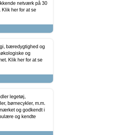
ækkende netværk på 30
Klik her for at se
gi, bæredygtighed og
 økologiske og
t. Klik her for at se
ler legetøj,
r, børnecykler, m.m.
-mærket og godkendt i
opulære og kendte