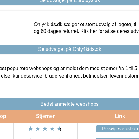
Se udvalget på Eurotoys.dk
Only4kids.dk sælger et stort udvalg af legetøj til
og 60 dages returret. Klik her for at se deres udv
Se udvalget på Only4kids.dk
t populære webshops og anmeldt dem med stjerner fra 1 til 5 ud
rrelse, kundeservice, brugervenlighed, betingelser, leveringsfor
Bedst anmeldte webshops
op
Stjerner
Link
Besøg webshop