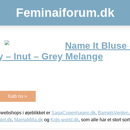
Feminaiforum.dk
Name It Bluse 
– Inut – Grey Melange
Køb nu »
webshops i øjeblikket er
SagaCopenhagen.dk
,
BarnetsVerden
let.dk
,
MamaMilla.dk
og
Kids-world.dk
, som alle har et stort sor