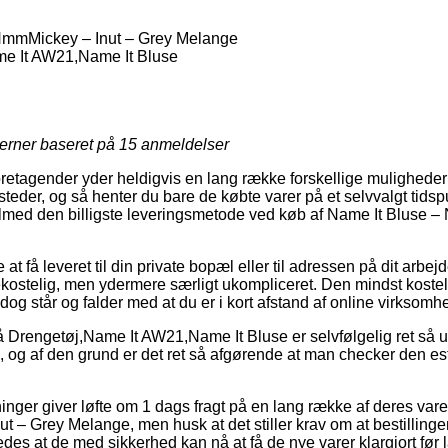
NmmMickey – Inut – Grey Melange
e It AW21,Name It Bluse
jerner baseret på
15
anmeldelser
retagender yder heldigvis en lang række forskellige muligheder f
ssteder, og så henter du bare de købte varer på et selvvalgt tidspu
ilmed den billigste leveringsmetode ved køb af Name It Bluse 
t få leveret til din private bopæl eller til adressen på dit arbe
stelig, men ydermere særligt ukompliceret. Den mindst kosteli
dog står og falder med at du er i kort afstand af online virksom
 Drengetøj,Name It AW21,Name It Bluse er selvfølgelig ret så 
, og af den grund er det ret så afgørende at man checker den e
tninger giver løfte om 1 dags fragt på en lang række af deres va
– Grey Melange, men husk at det stiller krav om at bestillingen
edes at de med sikkerhed kan nå at få de nye varer klargjort før