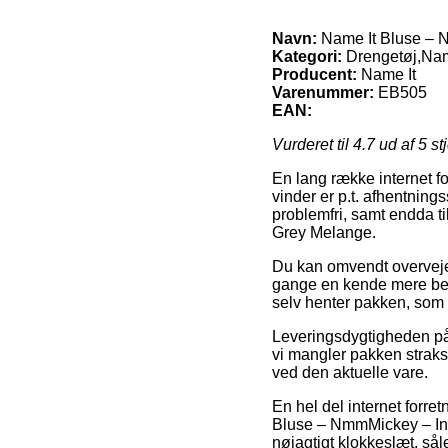
Navn:
Name It Bluse – 
Kategori:
Drengetøj,Nam
Producent:
Name It
Varenummer:
EB505
EAN:
Vurderet til
4.7
ud af 5 st
En lang række internet fo
vinder er p.t. afhentning
problemfri, samt endda t
Grey Melange.
Du kan omvendt overveje a
gange en kende mere beko
selv henter pakken, som 
Leveringsdygtigheden på
vi mangler pakken straks
ved den aktuelle vare.
En hel del internet forre
Bluse – NmmMickey – Inut 
nøjagtigt klokkeslæt, sål