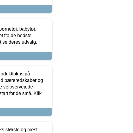
ørnetøj, babytøj,
t fra de bedste
at se deres udvalg.
produktfokus på
med bæreredskaber og
e velovervejede
tart for de små. Klik
ks største og mest