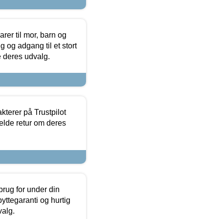
er til mor, barn og
 og adgang til et stort
se deres udvalg.
kterer på Trustpilot
elde retur om deres
brug for under din
yttegaranti og hurtig
valg.