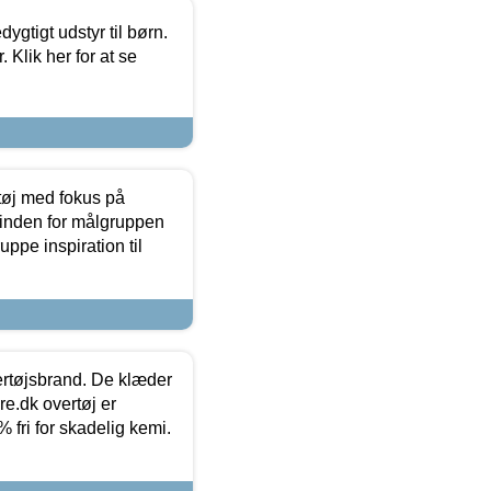
tigt udstyr til børn.
 Klik her for at se
tøj med fokus på
t inden for målgruppen
ppe inspiration til
vertøjsbrand. De klæder
ure.dk overtøj er
fri for skadelig kemi.