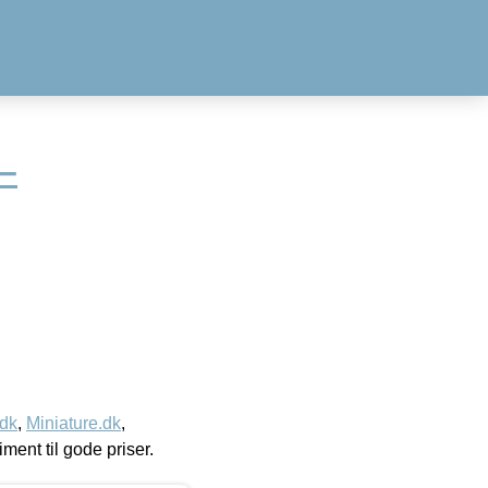
–
.dk
,
Miniature.dk
,
timent til gode priser.