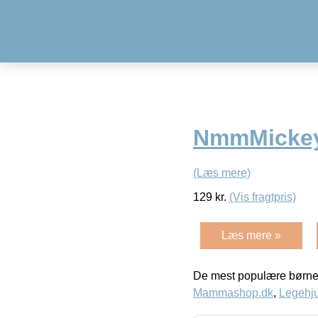
NmmMickey 
(Læs mere)
129
kr.
(Vis fragtpris)
Læs mere »
De mest populære børne
Mammashop.dk
,
Legehju