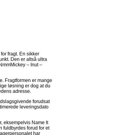
or fragt. En sikker
nkt. Den er altså ultra
– NmmMickey – Inut –
jde. Fragtformen er mange
ge løsning er dog at du
hedens adresse.
udslagsgivende forudsat
stimerede leveringsdato
rer, eksempelvis Name It
 fuldbyrdes forud for et
 lagerpersonalet har