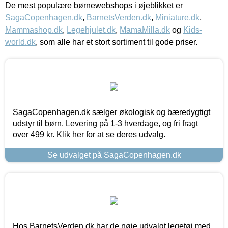
De mest populære børnewebshops i øjeblikket er
SagaCopenhagen.dk
,
BarnetsVerden.dk
,
Miniature.dk
,
Mammashop.dk
,
Legehjulet.dk
,
MamaMilla.dk
og
Kids-
world.dk
, som alle har et stort sortiment til gode priser.
SagaCopenhagen.dk sælger økologisk og bæredygtigt
udstyr til børn. Levering på 1-3 hverdage, og fri fragt
over 499 kr. Klik her for at se deres udvalg.
Se udvalget på SagaCopenhagen.dk
Hos BarnetsVerden.dk har de nøje udvalgt legetøj med