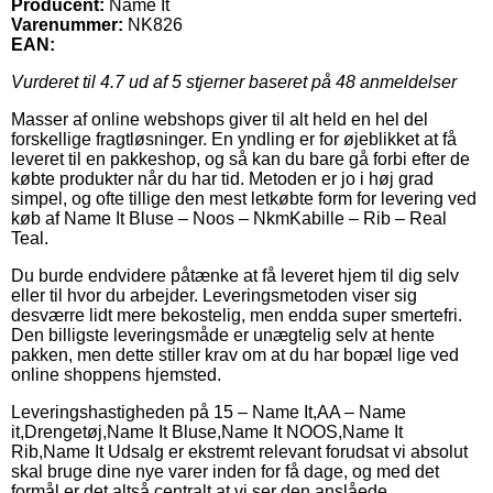
Producent:
Name It
Varenummer:
NK826
EAN:
Vurderet til
4.7
ud af 5 stjerner baseret på
48
anmeldelser
Masser af online webshops giver til alt held en hel del
forskellige fragtløsninger. En yndling er for øjeblikket at få
leveret til en pakkeshop, og så kan du bare gå forbi efter de
købte produkter når du har tid. Metoden er jo i høj grad
simpel, og ofte tillige den mest letkøbte form for levering ved
køb af Name It Bluse – Noos – NkmKabille – Rib – Real
Teal.
Du burde endvidere påtænke at få leveret hjem til dig selv
eller til hvor du arbejder. Leveringsmetoden viser sig
desværre lidt mere bekostelig, men endda super smertefri.
Den billigste leveringsmåde er unægtelig selv at hente
pakken, men dette stiller krav om at du har bopæl lige ved
online shoppens hjemsted.
Leveringshastigheden på 15 – Name It,AA – Name
it,Drengetøj,Name It Bluse,Name It NOOS,Name It
Rib,Name It Udsalg er ekstremt relevant forudsat vi absolut
skal bruge dine nye varer inden for få dage, og med det
formål er det altså centralt at vi ser den anslåede