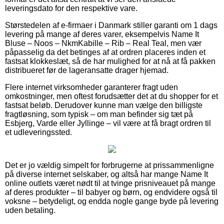
leveringsdato for den respektive vare.
Størstedelen af e-firmaer i Danmark stiller garanti om 1 dags
levering på mange af deres varer, eksempelvis Name It
Bluse – Noos – NkmKabille – Rib – Real Teal, men vær
påpasselig da det betinges af at ordren placeres inden et
fastsat klokkeslæt, så de har mulighed for at nå at få pakken
distribueret før de lageransatte drager hjemad.
Flere internet virksomheder garanterer fragt uden
omkostninger, men oftest forudsætter det at du shopper for et
fastsat beløb. Derudover kunne man vælge den billigste
fragtløsning, som typisk – om man befinder sig tæt på
Esbjerg, Varde eller Jyllinge – vil være at få bragt ordren til
et udleveringssted.
Det er jo vældig simpelt for forbrugerne at prissammenligne
på diverse internet selskaber, og altså har mange Name It
online outlets været nødt til at tvinge prisniveauet på mange
af deres produkter – til babyer og børn, og endvidere også til
voksne – betydeligt, og endda nogle gange byde på levering
uden betaling.