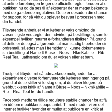
at online forretningen følger de officielle regler, foruden at e-
butikken nu og da ses til af eksperter der er meget bekendte
med de gældende regulativer. Dette er desuden din chance
for support, for så vidt du oplever besvær i processen med
din handel.
Tilsvarende anbefaler vi at køber er vaks omkring de
væsentligste vedtægter der indvirker på bestillingen, som for
eksempel hvilken returret e-forhandleren tilsikrer. På grund
af dette er det også afgørende, at man stadig bibeholder sin
ordremail, således man i fremtiden vil kunne dokumentere
sin bestilling af Name It Bluse – Noos – NkmKabille – Rib –
Real Teal, uafhængig om du er voksen eller et barn.
Trustpilot tilbyder ret så udmærkede muligheder for at
eksaminere diverse forhenværende køberes meninger og på
grund af dette stiller vi forslag om, at du bliver klogere på
webbutikkens kritik af Name It Bluse – Noos – NkmKabille –
Rib – Real Teal før du handler.
Facebook medfører tillige regulære stabile chancer for at få
en idé om e-butikkens popularitet. Tilmed møder vi en del
internet butikker hvor det er muligt at publicere en kritik af