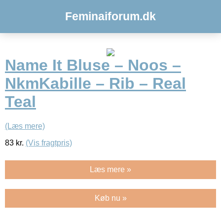
Feminaiforum.dk
Name It Bluse – Noos –
NkmKabille – Rib – Real
Teal
(Læs mere)
83
kr.
(Vis fragtpris)
Læs mere »
Køb nu »