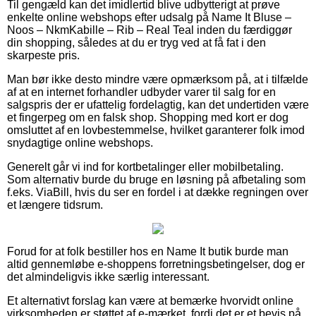
Til gengæld kan det imidlertid blive udbytterigt at prøve
enkelte online webshops efter udsalg på Name It Bluse –
Noos – NkmKabille – Rib – Real Teal inden du færdiggør
din shopping, således at du er tryg ved at få fat i den
skarpeste pris.
Man bør ikke desto mindre være opmærksom på, at i tilfælde
af at en internet forhandler udbyder varer til salg for en
salgspris der er ufattelig fordelagtig, kan det undertiden være
et fingerpeg om en falsk shop. Shopping med kort er dog
omsluttet af en lovbestemmelse, hvilket garanterer folk imod
snydagtige online webshops.
Generelt går vi ind for kortbetalinger eller mobilbetaling.
Som alternativ burde du bruge en løsning på afbetaling som
f.eks. ViaBill, hvis du ser en fordel i at dække regningen over
et længere tidsrum.
Forud for at folk bestiller hos en Name It butik burde man
altid gennemløbe e-shoppens forretningsbetingelser, dog er
det almindeligvis ikke særlig interessant.
Et alternativt forslag kan være at bemærke hvorvidt online
virksomheden er støttet af e-mærket, fordi det er et bevis på