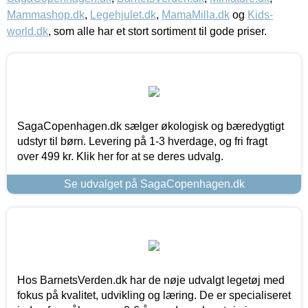
Mammashop.dk
,
Legehjulet.dk
,
MamaMilla.dk
og
Kids-
world.dk
, som alle har et stort sortiment til gode priser.
SagaCopenhagen.dk sælger økologisk og bæredygtigt
udstyr til børn. Levering på 1-3 hverdage, og fri fragt
over 499 kr. Klik her for at se deres udvalg.
Se udvalget på SagaCopenhagen.dk
Hos BarnetsVerden.dk har de nøje udvalgt legetøj med
fokus på kvalitet, udvikling og læring. De er specialiseret