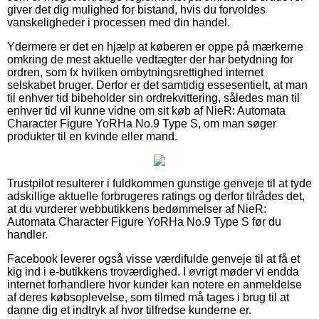
giver det dig mulighed for bistand, hvis du forvoldes
vanskeligheder i processen med din handel.
Ydermere er det en hjælp at køberen er oppe på mærkerne
omkring de mest aktuelle vedtægter der har betydning for
ordren, som fx hvilken ombytningsrettighed internet
selskabet bruger. Derfor er det samtidig essesentielt, at man
til enhver tid bibeholder sin ordrekvittering, således man til
enhver tid vil kunne vidne om sit køb af NieR: Automata
Character Figure YoRHa No.9 Type S, om man søger
produkter til en kvinde eller mand.
Trustpilot resulterer i fuldkommen gunstige genveje til at tyde
adskillige aktuelle forbrugeres ratings og derfor tilrådes det,
at du vurderer webbutikkens bedømmelser af NieR:
Automata Character Figure YoRHa No.9 Type S før du
handler.
Facebook leverer også visse værdifulde genveje til at få et
kig ind i e-butikkens troværdighed. I øvrigt møder vi endda
internet forhandlere hvor kunder kan notere en anmeldelse
af deres købsoplevelse, som tilmed må tages i brug til at
danne dig et indtryk af hvor tilfredse kunderne er.