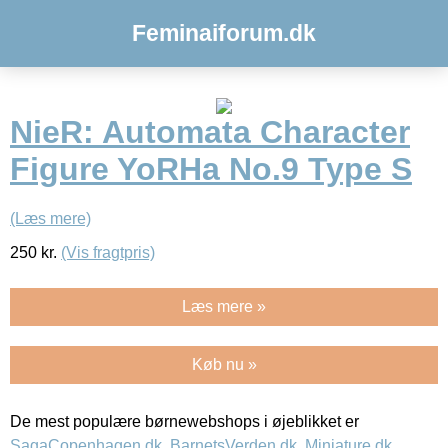
Feminaiforum.dk
NieR: Automata Character
Figure YoRHa No.9 Type S
(Læs mere)
250
kr.
(Vis fragtpris)
Læs mere »
Køb nu »
De mest populære børnewebshops i øjeblikket er
SagaCopenhagen.dk
,
BarnetsVerden.dk
,
Miniature.dk
,