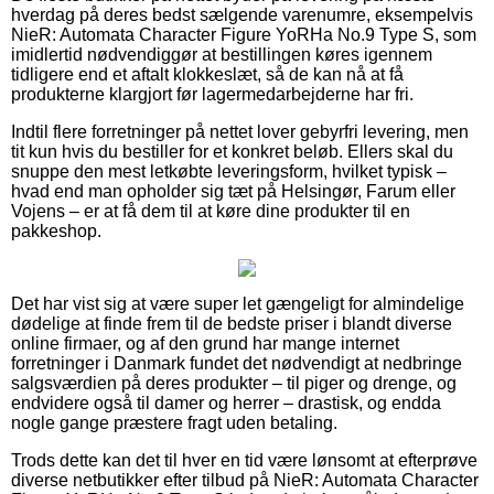
hverdag på deres bedst sælgende varenumre, eksempelvis
NieR: Automata Character Figure YoRHa No.9 Type S, som
imidlertid nødvendiggør at bestillingen køres igennem
tidligere end et aftalt klokkeslæt, så de kan nå at få
produkterne klargjort før lagermedarbejderne har fri.
Indtil flere forretninger på nettet lover gebyrfri levering, men
tit kun hvis du bestiller for et konkret beløb. Ellers skal du
snuppe den mest letkøbte leveringsform, hvilket typisk –
hvad end man opholder sig tæt på Helsingør, Farum eller
Vojens – er at få dem til at køre dine produkter til en
pakkeshop.
Det har vist sig at være super let gængeligt for almindelige
dødelige at finde frem til de bedste priser i blandt diverse
online firmaer, og af den grund har mange internet
forretninger i Danmark fundet det nødvendigt at nedbringe
salgsværdien på deres produkter – til piger og drenge, og
endvidere også til damer og herrer – drastisk, og endda
nogle gange præstere fragt uden betaling.
Trods dette kan det til hver en tid være lønsomt at efterprøve
diverse netbutikker efter tilbud på NieR: Automata Character