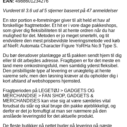
EAN:
4988601234276
Vurderet til
3.6
ud af 5 stjerner baseret på
47
anmeldelser
En stor portion e-forretninger giver til alt held et hav af
forskellige fragtmetoder. Et hit er i vore dage pakkeshops,
som giver dig fleksibiliteten til at hente ordren når du har
mulighed for det. Metoden er jo meget smertefri, og tit
endvidere den mest prisbevidste leveringsmetode ved køb
af NieR: Automata Character Figure YoRHa No.9 Type S.
Du bør derudover planlægge at få pakken sendt hjem til dig
eller til dit arbejdes adresse. Fragttypen er for det meste en
tand mere omkostningsfuld, men samtidig yderst fleksibel.
Den prisbilligste type af levering er unægtelig at hente
varerne selv, men den løsning kræver at du opholder dig i
kort afstand af webshoppens hjemsted.
Fragtperioden på LEGETØJ > GADGETS OG
MERCHANDISE > FAN SHOP, GADGETS &
MERCHANDISES kan vise sig at være særdeles vital
forudsat du står og skal bruge din pakke øjeblikkeligt, og
derfor er det jo fornuftigt at man ser nærmere på den
anslåede leveringstid for det aktuelle produkt.
De fleste butikker på nettet byder på levering på næste