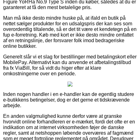
Figure YoRHa No.9 Type S inden du køber, således at du er
garanteret at få den mest betalelige pris.
Man må ikke desto mindre huske på, at ifald en butik på
nettet sælger produkter for en udsalgspris der kan ses som
overordentlig tiltalende, så er det tit være et kendetegn på en
fup e-forretning. Køb med kort er ikke desto mindre omfattet
af en retningslinje, der forsvarer folk imod bedrageriske
online butikker.
Generelt slår vi et slag for bestillinger med betalingskort eller
MobilePay. Alternativt kan du anvende et afbetalingstilbud
fra fx ViaBill, for så vidt du higer efter at klare
omkostningerne over en periode.
Inden nogen handler i en e-handler kan de egentlig studere
e-butikkens betingelser, dog er det gerne et tidskrævende
arbejde.
En anden valgmulighed kunne derfor være at granske
hvorvidt online forhandleren er e-mærket, fordi det ofte er en
indikation om at internet virksomheden føjer de danske
regler, samt at netshoppen løbende overværes af fagmænd
som er meget fortrolige reglementet på området. Derudover