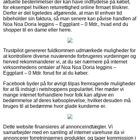
aktuelle bestemmelser der kan have indflydelse på købet,
for eksempel hvilken returrettighed online firmaet tilsikrer.
Derfor er det ligeledes afgørende, at man til enhver tid
bibeholder sin faktura, så man senere kan påvise handlen af
Noa Noa Doria leggins – Eggplant – 0 Mdr., hvad end du
shopper til en dame eller herre.
Trustpilot genererer fuldkommen udmærkede muligheder for
at kontrollere diverse nuværende forbrugeres vurderinger og
herved rekommanderer vi, at du ser nærmere på internet
virksomhedens omtaler af Noa Noa Doria leggins –
Eggplant – 0 Mdr. forud for at du køber.
Facebook byder på for øvrigt tilpas fremragende muligheder
for at få indsigt i netshoppens popularitet. Her møder vi
mange internet forhandlere hvor folk kan afgive en
bedømmelse af deres købsoplevelse, hvilket desuden må
bruges til at bedømme hvor glade kunderne er.
Dette website finansieres af annonceindtægter. Vi
samarbejder med en samling af internet varehuse da vi
annoncerer forretningernes produkter, og tager kommission i