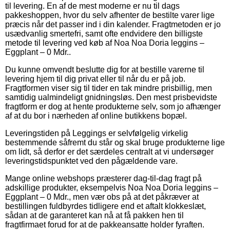
til levering. En af de mest moderne er nu til dags
pakkeshoppen, hvor du selv afhenter de bestilte varer lige
præcis når det passer ind i din kalender. Fragtmetoden er jo
usædvanlig smertefri, samt ofte endvidere den billigste
metode til levering ved køb af Noa Noa Doria leggins –
Eggplant – 0 Mdr..
Du kunne omvendt beslutte dig for at bestille varerne til
levering hjem til dig privat eller til når du er på job.
Fragtformen viser sig til tider en tak mindre prisbillig, men
samtidig ualmindeligt gnidningsløs. Den mest prisbevidste
fragtform er dog at hente produkterne selv, som jo afhænger
af at du bor i nærheden af online butikkens bopæl.
Leveringstiden på Leggings er selvfølgelig virkelig
bestemmende såfremt du står og skal bruge produkterne lige
om lidt, så derfor er det særdeles centralt at vi undersøger
leveringstidspunktet ved den pågældende vare.
Mange online webshops præsterer dag-til-dag fragt på
adskillige produkter, eksempelvis Noa Noa Doria leggins –
Eggplant – 0 Mdr., men vær obs på at det påkræver at
bestillingen fuldbyrdes tidligere end et aftalt klokkeslæt,
sådan at de garanteret kan nå at få pakken hen til
fragtfirmaet forud for at de pakkeansatte holder fyraften.