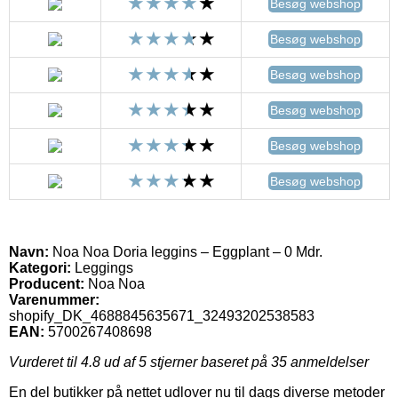
Besøg webshop
Besøg webshop
Besøg webshop
Besøg webshop
Besøg webshop
Besøg webshop
Navn:
Noa Noa Doria leggins – Eggplant – 0 Mdr.
Kategori:
Leggings
Producent:
Noa Noa
Varenummer:
shopify_DK_4688845635671_32493202538583
EAN:
5700267408698
Vurderet til
4.8
ud af 5 stjerner baseret på
35
anmeldelser
En del butikker på nettet udlover nu til dags diverse metoder