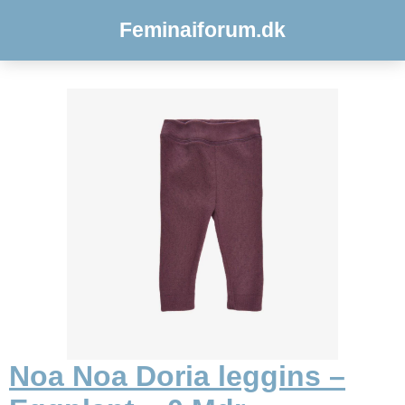
Feminaiforum.dk
Noa Noa Doria leggins –