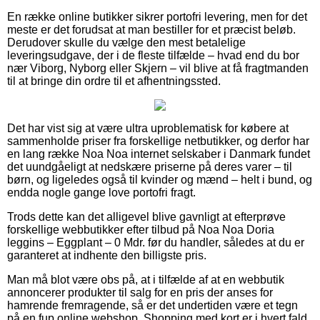
En række online butikker sikrer portofri levering, men for det
meste er det forudsat at man bestiller for et præcist beløb.
Derudover skulle du vælge den mest betalelige
leveringsudgave, der i de fleste tilfælde – hvad end du bor
nær Viborg, Nyborg eller Skjern – vil blive at få fragtmanden
til at bringe din ordre til et afhentningssted.
Det har vist sig at være ultra uproblematisk for købere at
sammenholde priser fra forskellige netbutikker, og derfor har
en lang række Noa Noa internet selskaber i Danmark fundet
det uundgåeligt at nedskære priserne på deres varer – til
børn, og ligeledes også til kvinder og mænd – helt i bund, og
endda nogle gange love portofri fragt.
Trods dette kan det alligevel blive gavnligt at efterprøve
forskellige webbutikker efter tilbud på Noa Noa Doria
leggins – Eggplant – 0 Mdr. før du handler, således at du er
garanteret at indhente den billigste pris.
Man må blot være obs på, at i tilfælde af at en webbutik
annoncerer produkter til salg for en pris der anses for
hamrende fremragende, så er det undertiden være et tegn
på en fup online webshop. Shopping med kort er i hvert fald