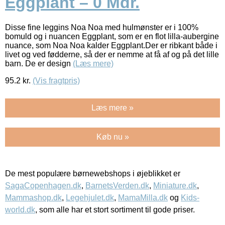
Eggplant – 0 Mdr.
Disse fine leggins Noa Noa med hulmønster er i 100%
bomuld og i nuancen Eggplant, som er en flot lilla-aubergine
nuance, som Noa Noa kalder Eggplant.Der er ribkant både i
livet og ved fødderne, så der er nemme at få af og på det lille
barn. De er design
(Læs mere)
95.2
kr.
(Vis fragtpris)
Læs mere »
Køb nu »
De mest populære børnewebshops i øjeblikket er
SagaCopenhagen.dk
,
BarnetsVerden.dk
,
Miniature.dk
,
Mammashop.dk
,
Legehjulet.dk
,
MamaMilla.dk
og
Kids-
world.dk
, som alle har et stort sortiment til gode priser.