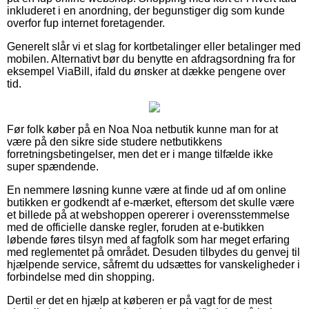
inkluderet i en anordning, der begunstiger dig som kunde
overfor fup internet foretagender.
Generelt slår vi et slag for kortbetalinger eller betalinger med
mobilen. Alternativt bør du benytte en afdragsordning fra for
eksempel ViaBill, ifald du ønsker at dække pengene over
tid.
Før folk køber på en Noa Noa netbutik kunne man for at
være på den sikre side studere netbutikkens
forretningsbetingelser, men det er i mange tilfælde ikke
super spændende.
En nemmere løsning kunne være at finde ud af om online
butikken er godkendt af e-mærket, eftersom det skulle være
et billede på at webshoppen opererer i overensstemmelse
med de officielle danske regler, foruden at e-butikken
løbende føres tilsyn med af fagfolk som har meget erfaring
med reglementet på området. Desuden tilbydes du genvej til
hjælpende service, såfremt du udsættes for vanskeligheder i
forbindelse med din shopping.
Dertil er det en hjælp at køberen er på vagt for de mest