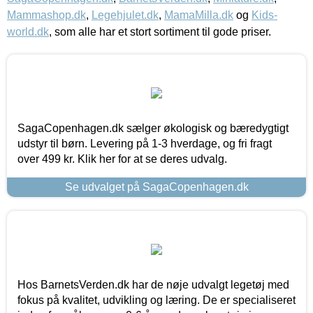
Mammashop.dk
,
Legehjulet.dk
,
MamaMilla.dk
og
Kids-
world.dk
, som alle har et stort sortiment til gode priser.
SagaCopenhagen.dk sælger økologisk og bæredygtigt
udstyr til børn. Levering på 1-3 hverdage, og fri fragt
over 499 kr. Klik her for at se deres udvalg.
Se udvalget på SagaCopenhagen.dk
Hos BarnetsVerden.dk har de nøje udvalgt legetøj med
fokus på kvalitet, udvikling og læring. De er specialiseret