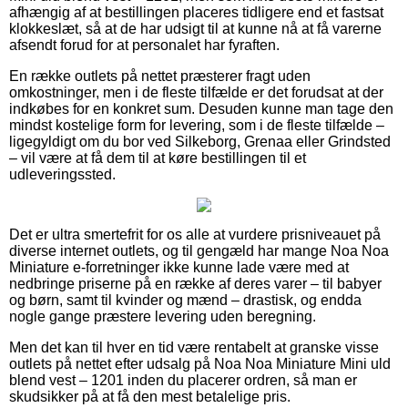
afhængig af at bestillingen placeres tidligere end et fastsat
klokkeslæt, så at de har udsigt til at kunne nå at få varerne
afsendt forud for at personalet har fyraften.
En række outlets på nettet præsterer fragt uden
omkostninger, men i de fleste tilfælde er det forudsat at der
indkøbes for en konkret sum. Desuden kunne man tage den
mindst kostelige form for levering, som i de fleste tilfælde –
ligegyldigt om du bor ved Silkeborg, Grenaa eller Grindsted
– vil være at få dem til at køre bestillingen til et
udleveringssted.
Det er ultra smertefrit for os alle at vurdere prisniveauet på
diverse internet outlets, og til gengæld har mange Noa Noa
Miniature e-forretninger ikke kunne lade være med at
nedbringe priserne på en række af deres varer – til babyer
og børn, samt til kvinder og mænd – drastisk, og endda
nogle gange præstere levering uden beregning.
Men det kan til hver en tid være rentabelt at granske visse
outlets på nettet efter udsalg på Noa Noa Miniature Mini uld
blend vest – 1201 inden du placerer ordren, så man er
skudsikker på at få den mest betalelige pris.