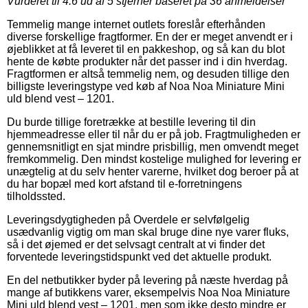
Vurderet til
4.6
ud af 5 stjerner baseret på
36
anmeldelser
Temmelig mange internet outlets foreslår efterhånden
diverse forskellige fragtformer. En der er meget anvendt er i
øjeblikket at få leveret til en pakkeshop, og så kan du blot
hente de købte produkter når det passer ind i din hverdag.
Fragtformen er altså temmelig nem, og desuden tillige den
billigste leveringstype ved køb af Noa Noa Miniature Mini
uld blend vest – 1201.
Du burde tillige foretrække at bestille levering til din
hjemmeadresse eller til når du er på job. Fragtmuligheden er
gennemsnitligt en sjat mindre prisbillig, men omvendt meget
fremkommelig. Den mindst kostelige mulighed for levering er
unægtelig at du selv henter varerne, hvilket dog beroer på at
du har bopæl med kort afstand til e-forretningens
tilholdssted.
Leveringsdygtigheden på Overdele er selvfølgelig
usædvanlig vigtig om man skal bruge dine nye varer fluks,
så i det øjemed er det selvsagt centralt at vi finder det
forventede leveringstidspunkt ved det aktuelle produkt.
En del netbutikker byder på levering på næste hverdag på
mange af butikkens varer, eksempelvis Noa Noa Miniature
Mini uld blend vest – 1201, men som ikke desto mindre er