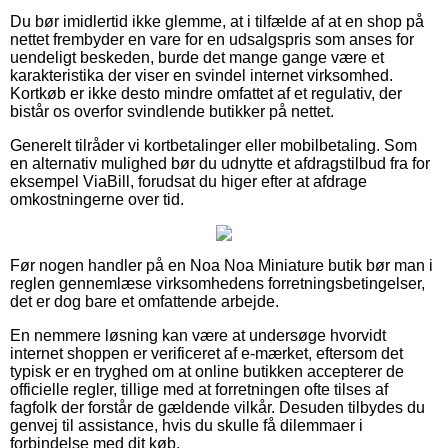
Du bør imidlertid ikke glemme, at i tilfælde af at en shop på
nettet frembyder en vare for en udsalgspris som anses for
uendeligt beskeden, burde det mange gange være et
karakteristika der viser en svindel internet virksomhed.
Kortkøb er ikke desto mindre omfattet af et regulativ, der
bistår os overfor svindlende butikker på nettet.
Generelt tilråder vi kortbetalinger eller mobilbetaling. Som
en alternativ mulighed bør du udnytte et afdragstilbud fra for
eksempel ViaBill, forudsat du higer efter at afdrage
omkostningerne over tid.
Før nogen handler på en Noa Noa Miniature butik bør man i
reglen gennemlæse virksomhedens forretningsbetingelser,
det er dog bare et omfattende arbejde.
En nemmere løsning kan være at undersøge hvorvidt
internet shoppen er verificeret af e-mærket, eftersom det
typisk er en tryghed om at online butikken accepterer de
officielle regler, tillige med at forretningen ofte tilses af
fagfolk der forstår de gældende vilkår. Desuden tilbydes du
genvej til assistance, hvis du skulle få dilemmaer i
forbindelse med dit køb.