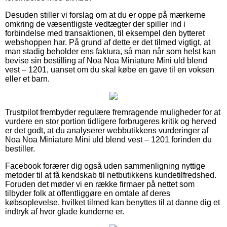
Desuden stiller vi forslag om at du er oppe på mærkerne
omkring de væsentligste vedtægter der spiller ind i
forbindelse med transaktionen, til eksempel den bytteret
webshoppen har. På grund af dette er det tilmed vigtigt, at
man stadig beholder ens faktura, så man når som helst kan
bevise sin bestilling af Noa Noa Miniature Mini uld blend
vest – 1201, uanset om du skal købe en gave til en voksen
eller et barn.
Trustpilot frembyder regulære fremragende muligheder for at
vurdere en stor portion tidligere forbrugeres kritik og herved
er det godt, at du analyserer webbutikkens vurderinger af
Noa Noa Miniature Mini uld blend vest – 1201 forinden du
bestiller.
Facebook forærer dig også uden sammenligning nyttige
metoder til at få kendskab til netbutikkens kundetilfredshed.
Foruden det møder vi en række firmaer på nettet som
tilbyder folk at offentliggøre en omtale af deres
købsoplevelse, hvilket tilmed kan benyttes til at danne dig et
indtryk af hvor glade kunderne er.