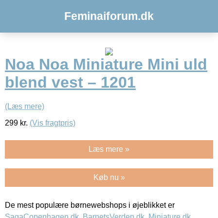
Feminaiforum.dk
Noa Noa Miniature Mini uld
blend vest – 1201
(Læs mere)
299
kr.
(Vis fragtpris)
Læs mere »
Køb nu »
De mest populære børnewebshops i øjeblikket er
SagaCopenhagen.dk
,
BarnetsVerden.dk
,
Miniature.dk
,