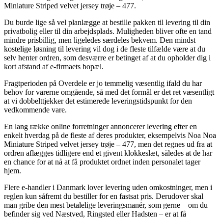
Miniature Striped velvet jersey trøje – 477.
Du burde lige så vel planlægge at bestille pakken til levering til din
privatbolig eller til din arbejdsplads. Muligheden bliver ofte en tand
mindre prisbillig, men ligeledes særdeles bekvem. Den mindst
kostelige løsning til levering vil dog i de fleste tilfælde være at du
selv henter ordren, som desværre er betinget af at du opholder dig i
kort afstand af e-firmaets bopæl.
Fragtperioden på Overdele er jo temmelig væsentlig ifald du har
behov for varerne omgående, så med det formål er det ret væsentligt
at vi dobbelttjekker det estimerede leveringstidspunkt for den
vedkommende vare.
En lang række online forretninger annoncerer levering efter en
enkelt hverdag på de fleste af deres produkter, eksempelvis Noa Noa
Miniature Striped velvet jersey trøje – 477, men det regnes ud fra at
ordren aflægges tidligere end et givent klokkeslæt, således at de har
en chance for at nå at få produktet ordnet inden personalet tager
hjem.
Flere e-handler i Danmark lover levering uden omkostninger, men i
reglen kun såfremt du bestiller for en fastsat pris. Derudover skal
man gribe den mest betalelige leveringsmanér, som gerne – om du
befinder sig ved Næstved, Ringsted eller Hadsten – er at få