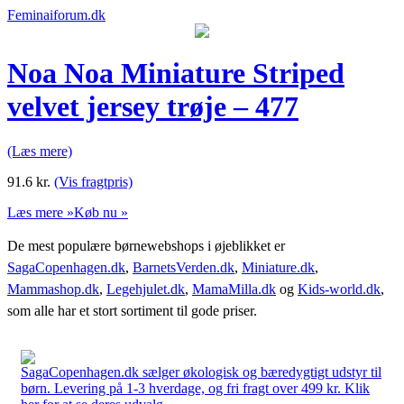
Feminaiforum.dk
Noa Noa Miniature Striped
velvet jersey trøje – 477
(Læs mere)
91.6
kr.
(Vis fragtpris)
Læs mere »
Køb nu »
De mest populære børnewebshops i øjeblikket er
SagaCopenhagen.dk
,
BarnetsVerden.dk
,
Miniature.dk
,
Mammashop.dk
,
Legehjulet.dk
,
MamaMilla.dk
og
Kids-world.dk
,
som alle har et stort sortiment til gode priser.
SagaCopenhagen.dk sælger økologisk og bæredygtigt udstyr til
børn. Levering på 1-3 hverdage, og fri fragt over 499 kr. Klik