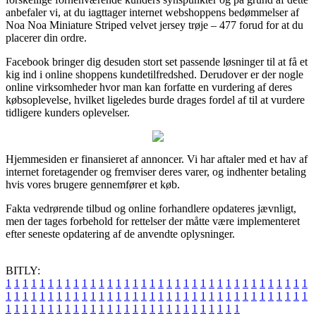
anbefaler vi, at du iagttager internet webshoppens bedømmelser af
Noa Noa Miniature Striped velvet jersey trøje – 477 forud for at du
placerer din ordre.
Facebook bringer dig desuden stort set passende løsninger til at få et
kig ind i online shoppens kundetilfredshed. Derudover er der nogle
online virksomheder hvor man kan forfatte en vurdering af deres
købsoplevelse, hvilket ligeledes burde drages fordel af til at vurdere
tidligere kunders oplevelser.
Hjemmesiden er finansieret af annoncer. Vi har aftaler med et hav af
internet foretagender og fremviser deres varer, og indhenter betaling
hvis vores brugere gennemfører et køb.
Fakta vedrørende tilbud og online forhandlere opdateres jævnligt,
men der tages forbehold for rettelser der måtte være implementeret
efter seneste opdatering af de anvendte oplysninger.
BITLY:
1
1
1
1
1
1
1
1
1
1
1
1
1
1
1
1
1
1
1
1
1
1
1
1
1
1
1
1
1
1
1
1
1
1
1
1
1
1
1
1
1
1
1
1
1
1
1
1
1
1
1
1
1
1
1
1
1
1
1
1
1
1
1
1
1
1
1
1
1
1
1
1
1
1
1
1
1
1
1
1
1
1
1
1
1
1
1
1
1
1
1
1
1
1
1
1
1
1
1
1