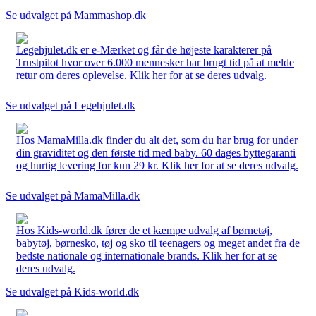
Se udvalget på Mammashop.dk
Legehjulet.dk er e-Mærket og får de højeste karakterer på
Trustpilot hvor over 6.000 mennesker har brugt tid på at melde
retur om deres oplevelse. Klik her for at se deres udvalg.
Se udvalget på Legehjulet.dk
Hos MamaMilla.dk finder du alt det, som du har brug for under
din graviditet og den første tid med baby. 60 dages byttegaranti
og hurtig levering for kun 29 kr. Klik her for at se deres udvalg.
Se udvalget på MamaMilla.dk
Hos Kids-world.dk fører de et kæmpe udvalg af børnetøj,
babytøj, børnesko, tøj og sko til teenagers og meget andet fra de
bedste nationale og internationale brands. Klik her for at se
deres udvalg.
Se udvalget på Kids-world.dk