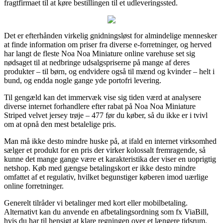
fragtfirmaet til at køre bestillingen til et udleveringssted.
Det er efterhånden virkelig gnidningsløst for almindelige mennesker
at finde information om priser fra diverse e-forretninger, og herved
har langt de fleste Noa Noa Miniature online varehuse set sig
nødsaget til at nedbringe udsalgspriserne på mange af deres
produkter – til børn, og endvidere også til mænd og kvinder – helt i
bund, og endda nogle gange yde portofri levering.
Til gengæld kan det immervæk vise sig tiden værd at analysere
diverse internet forhandlere efter rabat på Noa Noa Miniature
Striped velvet jersey trøje – 477 før du køber, så du ikke er i tvivl
om at opnå den mest betalelige pris.
Man må ikke desto mindre huske på, at ifald en internet virksomhed
sælger et produkt for en pris der virker kolossalt fremragende, så
kunne det mange gange være et karakteristika der viser en uoprigtig
netshop. Køb med gængse betalingskort er ikke desto mindre
omfattet af et regulativ, hvilket begunstiger køberen imod uærlige
online forretninger.
Generelt tilråder vi betalinger med kort eller mobilbetaling.
Alternativt kan du anvende en afbetalingsordning som fx ViaBill,
hvis du har til hensigt at klare regningen over et længere tidsrum.