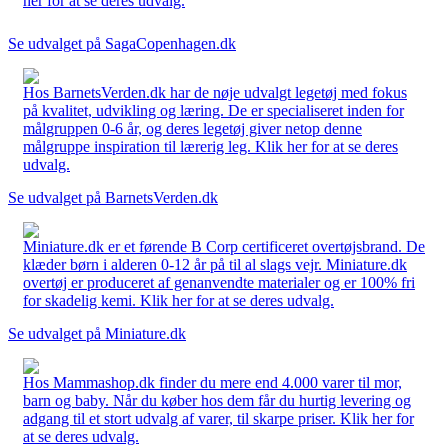
her for at se deres udvalg.
Se udvalget på SagaCopenhagen.dk
Hos BarnetsVerden.dk har de nøje udvalgt legetøj med fokus
på kvalitet, udvikling og læring. De er specialiseret inden for
målgruppen 0-6 år, og deres legetøj giver netop denne
målgruppe inspiration til lærerig leg. Klik her for at se deres
udvalg.
Se udvalget på BarnetsVerden.dk
Miniature.dk er et førende B Corp certificeret overtøjsbrand. De
klæder børn i alderen 0-12 år på til al slags vejr. Miniature.dk
overtøj er produceret af genanvendte materialer og er 100% fri
for skadelig kemi. Klik her for at se deres udvalg.
Se udvalget på Miniature.dk
Hos Mammashop.dk finder du mere end 4.000 varer til mor,
barn og baby. Når du køber hos dem får du hurtig levering og
adgang til et stort udvalg af varer, til skarpe priser. Klik her for
at se deres udvalg.