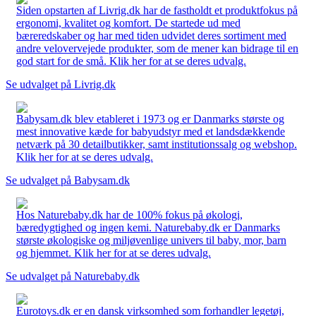
Siden opstarten af Livrig.dk har de fastholdt et produktfokus på
ergonomi, kvalitet og komfort. De startede ud med
bæreredskaber og har med tiden udvidet deres sortiment med
andre velovervejede produkter, som de mener kan bidrage til en
god start for de små. Klik her for at se deres udvalg.
Se udvalget på Livrig.dk
Babysam.dk blev etableret i 1973 og er Danmarks største og
mest innovative kæde for babyudstyr med et landsdækkende
netværk på 30 detailbutikker, samt institutionssalg og webshop.
Klik her for at se deres udvalg.
Se udvalget på Babysam.dk
Hos Naturebaby.dk har de 100% fokus på økologi,
bæredygtighed og ingen kemi. Naturebaby.dk er Danmarks
største økologiske og miljøvenlige univers til baby, mor, barn
og hjemmet. Klik her for at se deres udvalg.
Se udvalget på Naturebaby.dk
Eurotoys.dk er en dansk virksomhed som forhandler legetøj,