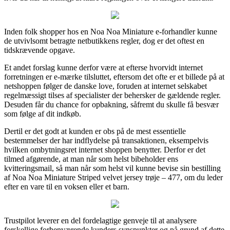
Inden folk shopper hos en Noa Noa Miniature e-forhandler kunne
de utvivlsomt betragte netbutikkens regler, dog er det oftest en
tidskrævende opgave.
Et andet forslag kunne derfor være at efterse hvorvidt internet
forretningen er e-mærke tilsluttet, eftersom det ofte er et billede på at
netshoppen følger de danske love, foruden at internet selskabet
regelmæssigt tilses af specialister der behersker de gældende regler.
Desuden får du chance for opbakning, såfremt du skulle få besvær
som følge af dit indkøb.
Dertil er det godt at kunden er obs på de mest essentielle
bestemmelser der har indflydelse på transaktionen, eksempelvis
hvilken ombytningsret internet shoppen benytter. Derfor er det
tilmed afgørende, at man når som helst bibeholder ens
kvitteringsmail, så man når som helst vil kunne bevise sin bestilling
af Noa Noa Miniature Striped velvet jersey trøje – 477, om du leder
efter en vare til en voksen eller et barn.
Trustpilot leverer en del fordelagtige genveje til at analysere
forskellige forhenværende kunders synspunkter og på grund af dette