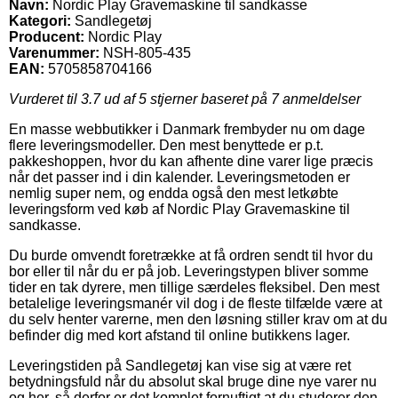
Navn:
Nordic Play Gravemaskine til sandkasse
Kategori:
Sandlegetøj
Producent:
Nordic Play
Varenummer:
NSH-805-435
EAN:
5705858704166
Vurderet til
3.7
ud af 5 stjerner baseret på
7
anmeldelser
En masse webbutikker i Danmark frembyder nu om dage
flere leveringsmodeller. Den mest benyttede er p.t.
pakkeshoppen, hvor du kan afhente dine varer lige præcis
når det passer ind i din kalender. Leveringsmetoden er
nemlig super nem, og endda også den mest letkøbte
leveringsform ved køb af Nordic Play Gravemaskine til
sandkasse.
Du burde omvendt foretrække at få ordren sendt til hvor du
bor eller til når du er på job. Leveringstypen bliver somme
tider en tak dyrere, men tillige særdeles fleksibel. Den mest
betalelige leveringsmanér vil dog i de fleste tilfælde være at
du selv henter varerne, men den løsning stiller krav om at du
befinder dig med kort afstand til online butikkens lager.
Leveringstiden på Sandlegetøj kan vise sig at være ret
betydningsfuld når du absolut skal bruge dine nye varer nu
og her, så derfor er det komplet fornuftigt at du studerer den