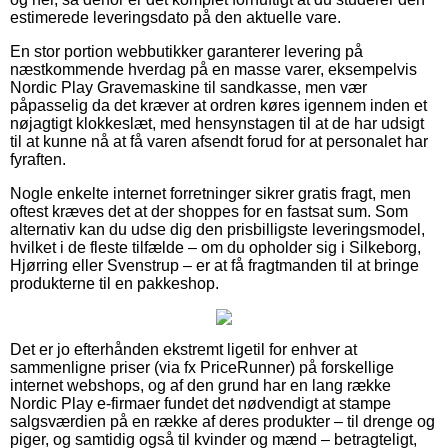
estimerede leveringsdato på den aktuelle vare.
En stor portion webbutikker garanterer levering på
næstkommende hverdag på en masse varer, eksempelvis
Nordic Play Gravemaskine til sandkasse, men vær
påpasselig da det kræver at ordren køres igennem inden et
nøjagtigt klokkeslæt, med hensynstagen til at de har udsigt
til at kunne nå at få varen afsendt forud for at personalet har
fyraften.
Nogle enkelte internet forretninger sikrer gratis fragt, men
oftest kræves det at der shoppes for en fastsat sum. Som
alternativ kan du udse dig den prisbilligste leveringsmodel,
hvilket i de fleste tilfælde – om du opholder sig i Silkeborg,
Hjørring eller Svenstrup – er at få fragtmanden til at bringe
produkterne til en pakkeshop.
Det er jo efterhånden ekstremt ligetil for enhver at
sammenligne priser (via fx PriceRunner) på forskellige
internet webshops, og af den grund har en lang række
Nordic Play e-firmaer fundet det nødvendigt at stampe
salgsværdien på en række af deres produkter – til drenge og
piger, og samtidig også til kvinder og mænd – betragteligt,