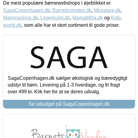
De mest populære børnewebshops i øjeblikket er
SagaCopenhagen.dk
,
BarnetsVerden.dk
,
Miniature.dk
,
Mammashop.dk
,
Legehjulet.dk
,
MamaMilla.dk
og
Kids-
world.dk
, som alle har et stort sortiment til gode priser.
SagaCopenhagen.dk sælger økologisk og bæredygtigt
udstyr til børn. Levering på 1-3 hverdage, og fri fragt
over 499 kr. Klik her for at se deres udvalg.
Se udvalget på SagaCopenhagen.dk