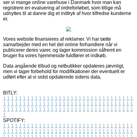
ser vi mange online varehuse i Danmark hvor man kan
registrere en evaluering af ordreforløbet, som tillige må
udnyttes til at danne dig et indtryk af hvor tilfredse kunderne
er.
Vores website finansieres af reklamer. Vi har tætte
samarbejder med en hel del online forhandlere når vi
publicerer deres varer, og tager kommission såfremt en
bruger fra vores hjemmeside fuldfører et indkøb.
Data angående tilbud og netbutikker opdateres jævnligt,
men vi tager forbehold for modifikationer der eventuelt er
udført efter at vi sidst opdaterede sidens data.
BITLY:
1
1
1
1
1
1
1
1
1
1
1
1
1
1
1
1
1
1
1
1
1
1
1
1
1
1
1
1
1
1
1
1
1
1
1
1
1
1
1
1
1
1
1
1
1
1
1
1
1
1
1
1
1
1
1
1
1
1
1
1
1
1
1
1
1
1
1
1
1
1
1
1
1
1
1
1
1
1
1
1
1
1
1
1
1
1
1
1
1
1
1
1
1
1
1
1
1
1
1
1
SPOTIFY:
1
1
1
1
1
1
1
1
1
1
1
1
1
1
1
1
1
1
1
1
1
1
1
1
1
1
1
1
1
1
1
1
1
1
1
1
1
1
1
1
1
1
1
1
1
1
1
1
1
1
1
1
1
1
1
1
1
1
1
1
1
1
1
1
1
1
1
1
1
1
1
1
1
1
1
1
1
1
1
1
1
1
1
1
1
1
1
1
1
1
1
1
1
1
1
1
1
1
1