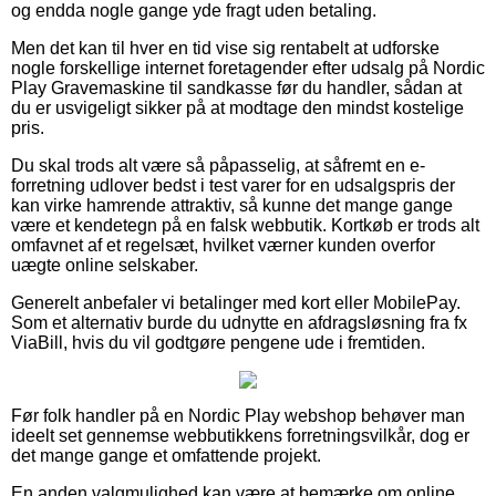
og endda nogle gange yde fragt uden betaling.
Men det kan til hver en tid vise sig rentabelt at udforske
nogle forskellige internet foretagender efter udsalg på Nordic
Play Gravemaskine til sandkasse før du handler, sådan at
du er usvigeligt sikker på at modtage den mindst kostelige
pris.
Du skal trods alt være så påpasselig, at såfremt en e-
forretning udlover bedst i test varer for en udsalgspris der
kan virke hamrende attraktiv, så kunne det mange gange
være et kendetegn på en falsk webbutik. Kortkøb er trods alt
omfavnet af et regelsæt, hvilket værner kunden overfor
uægte online selskaber.
Generelt anbefaler vi betalinger med kort eller MobilePay.
Som et alternativ burde du udnytte en afdragsløsning fra fx
ViaBill, hvis du vil godtgøre pengene ude i fremtiden.
Før folk handler på en Nordic Play webshop behøver man
ideelt set gennemse webbutikkens forretningsvilkår, dog er
det mange gange et omfattende projekt.
En anden valgmulighed kan være at bemærke om online