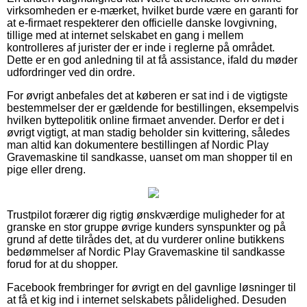
virksomheden er e-mærket, hvilket burde være en garanti for
at e-firmaet respekterer den officielle danske lovgivning,
tillige med at internet selskabet en gang i mellem
kontrolleres af jurister der er inde i reglerne på området.
Dette er en god anledning til at få assistance, ifald du møder
udfordringer ved din ordre.
For øvrigt anbefales det at køberen er sat ind i de vigtigste
bestemmelser der er gældende for bestillingen, eksempelvis
hvilken byttepolitik online firmaet anvender. Derfor er det i
øvrigt vigtigt, at man stadig beholder sin kvittering, således
man altid kan dokumentere bestillingen af Nordic Play
Gravemaskine til sandkasse, uanset om man shopper til en
pige eller dreng.
Trustpilot forærer dig rigtig ønskværdige muligheder for at
granske en stor gruppe øvrige kunders synspunkter og på
grund af dette tilrådes det, at du vurderer online butikkens
bedømmelser af Nordic Play Gravemaskine til sandkasse
forud for at du shopper.
Facebook frembringer for øvrigt en del gavnlige løsninger til
at få et kig ind i internet selskabets pålidelighed. Desuden