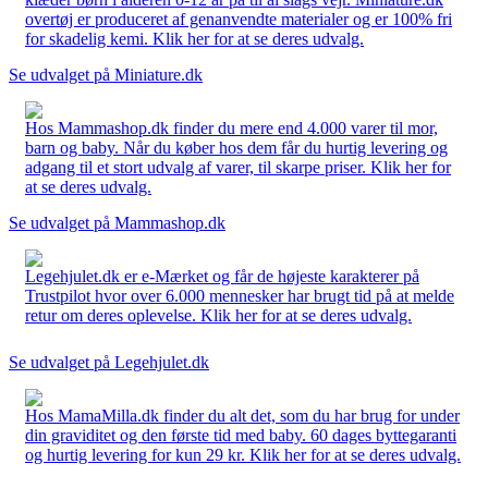
overtøj er produceret af genanvendte materialer og er 100% fri
for skadelig kemi. Klik her for at se deres udvalg.
Se udvalget på Miniature.dk
Hos Mammashop.dk finder du mere end 4.000 varer til mor,
barn og baby. Når du køber hos dem får du hurtig levering og
adgang til et stort udvalg af varer, til skarpe priser. Klik her for
at se deres udvalg.
Se udvalget på Mammashop.dk
Legehjulet.dk er e-Mærket og får de højeste karakterer på
Trustpilot hvor over 6.000 mennesker har brugt tid på at melde
retur om deres oplevelse. Klik her for at se deres udvalg.
Se udvalget på Legehjulet.dk
Hos MamaMilla.dk finder du alt det, som du har brug for under
din graviditet og den første tid med baby. 60 dages byttegaranti
og hurtig levering for kun 29 kr. Klik her for at se deres udvalg.