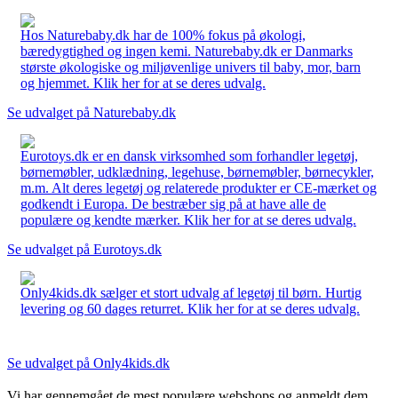
Hos Naturebaby.dk har de 100% fokus på økologi,
bæredygtighed og ingen kemi. Naturebaby.dk er Danmarks
største økologiske og miljøvenlige univers til baby, mor, barn
og hjemmet. Klik her for at se deres udvalg.
Se udvalget på Naturebaby.dk
Eurotoys.dk er en dansk virksomhed som forhandler legetøj,
børnemøbler, udklædning, legehuse, børnemøbler, børnecykler,
m.m. Alt deres legetøj og relaterede produkter er CE-mærket og
godkendt i Europa. De bestræber sig på at have alle de
populære og kendte mærker. Klik her for at se deres udvalg.
Se udvalget på Eurotoys.dk
Only4kids.dk sælger et stort udvalg af legetøj til børn. Hurtig
levering og 60 dages returret. Klik her for at se deres udvalg.
Se udvalget på Only4kids.dk
Vi har gennemgået de mest populære webshops og anmeldt dem