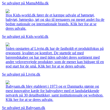
Se udvalget på MamaMilla.dk
Hos Kids-world.dk fører de et kæmpe udvalg af børnetøj,
babytøj, børnesko, tøj og sko til teenagers og meget andet fra de
bedste nationale og internationale brands. Klik her for at se
deres udvalg.
Se udvalget på Kids-world.dk
Siden opstarten af Livrig.dk har de fastholdt et produktfokus på
ergonomi, kvalitet og komfort. De startede ud med
bæreredskaber og har med tiden udvidet deres sortiment med
andre velovervejede produkter, som de mener kan bidrage til en
god start for de små. Klik her for at se deres udvalg.
Se udvalget på Livrig.dk
Babysam.dk blev etableret i 1973 og er Danmarks største og
mest innovative kæde for babyudstyr med et landsdækkende
netværk på 30 detailbutikker, samt institutionssalg og webshop.
Klik her for at se deres udvalg.
Se udvalget på Babysam.dk