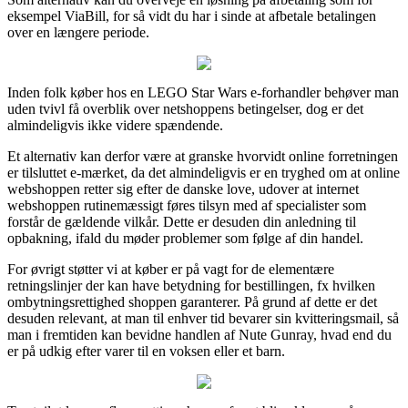
eksempel ViaBill, for så vidt du har i sinde at afbetale betalingen
over en længere periode.
Inden folk køber hos en LEGO Star Wars e-forhandler behøver man
uden tvivl få overblik over netshoppens betingelser, dog er det
almindeligvis ikke videre spændende.
Et alternativ kan derfor være at granske hvorvidt online forretningen
er tilsluttet e-mærket, da det almindeligvis er en tryghed om at online
webshoppen retter sig efter de danske love, udover at internet
webshoppen rutinemæssigt føres tilsyn med af specialister som
forstår de gældende vilkår. Dette er desuden din anledning til
opbakning, ifald du møder problemer som følge af din handel.
For øvrigt støtter vi at køber er på vagt for de elementære
retningslinjer der kan have betydning for bestillingen, fx hvilken
ombytningsrettighed shoppen garanterer. På grund af dette er det
desuden relevant, at man til enhver tid bevarer sin kvitteringsmail, så
man i fremtiden kan bevidne handlen af Nute Gunray, hvad end du
er på udkig efter varer til en voksen eller et barn.