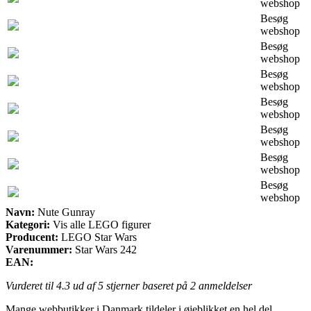
webshop
Besøg
webshop
Besøg
webshop
Besøg
webshop
Besøg
webshop
Besøg
webshop
Besøg
webshop
Besøg
webshop
Navn:
Nute Gunray
Kategori:
Vis alle LEGO figurer
Producent:
LEGO Star Wars
Varenummer:
Star Wars 242
EAN:
Vurderet til
4.3
ud af 5 stjerner baseret på
2
anmeldelser
Mange webbutikker i Danmark tildeler i øjeblikket en hel del