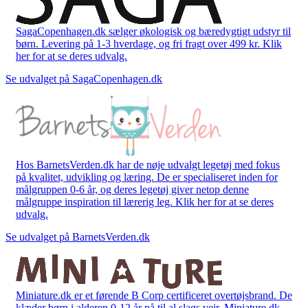
SagaCopenhagen.dk sælger økologisk og bæredygtigt udstyr til
børn. Levering på 1-3 hverdage, og fri fragt over 499 kr. Klik
her for at se deres udvalg.
Se udvalget på SagaCopenhagen.dk
Hos BarnetsVerden.dk har de nøje udvalgt legetøj med fokus
på kvalitet, udvikling og læring. De er specialiseret inden for
målgruppen 0-6 år, og deres legetøj giver netop denne
målgruppe inspiration til lærerig leg. Klik her for at se deres
udvalg.
Se udvalget på BarnetsVerden.dk
Miniature.dk er et førende B Corp certificeret overtøjsbrand. De
klæder børn i alderen 0-12 år på til al slags vejr. Miniature.dk