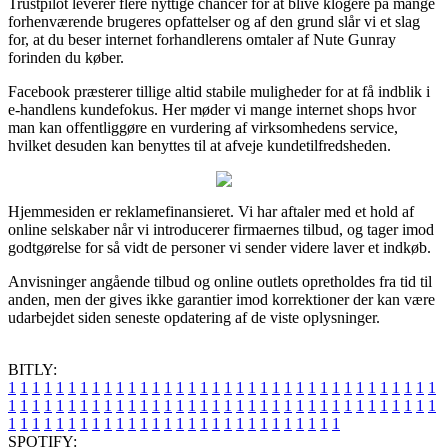
Trustpilot leverer flere nyttige chancer for at blive klogere på mange
forhenværende brugeres opfattelser og af den grund slår vi et slag
for, at du beser internet forhandlerens omtaler af Nute Gunray
forinden du køber.
Facebook præsterer tillige altid stabile muligheder for at få indblik i
e-handlens kundefokus. Her møder vi mange internet shops hvor
man kan offentliggøre en vurdering af virksomhedens service,
hvilket desuden kan benyttes til at afveje kundetilfredsheden.
Hjemmesiden er reklamefinansieret. Vi har aftaler med et hold af
online selskaber når vi introducerer firmaernes tilbud, og tager imod
godtgørelse for så vidt de personer vi sender videre laver et indkøb.
Anvisninger angående tilbud og online outlets opretholdes fra tid til
anden, men der gives ikke garantier imod korrektioner der kan være
udarbejdet siden seneste opdatering af de viste oplysninger.
BITLY:
1
1
1
1
1
1
1
1
1
1
1
1
1
1
1
1
1
1
1
1
1
1
1
1
1
1
1
1
1
1
1
1
1
1
1
1
1
1
1
1
1
1
1
1
1
1
1
1
1
1
1
1
1
1
1
1
1
1
1
1
1
1
1
1
1
1
1
1
1
1
1
1
1
1
1
1
1
1
1
1
1
1
1
1
1
1
1
1
1
1
1
1
1
1
1
1
1
1
1
1
SPOTIFY: