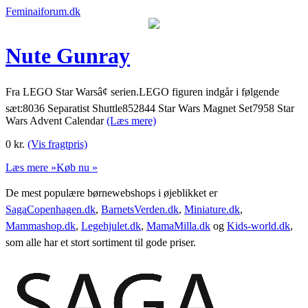
Feminaiforum.dk
Nute Gunray
Fra LEGO Star Warsâ¢ serien.LEGO figuren indgår i følgende
sæt:8036 Separatist Shuttle852844 Star Wars Magnet Set7958 Star
Wars Advent Calendar
(Læs mere)
0
kr.
(Vis fragtpris)
Læs mere »
Køb nu »
De mest populære børnewebshops i øjeblikket er
SagaCopenhagen.dk
,
BarnetsVerden.dk
,
Miniature.dk
,
Mammashop.dk
,
Legehjulet.dk
,
MamaMilla.dk
og
Kids-world.dk
,
som alle har et stort sortiment til gode priser.