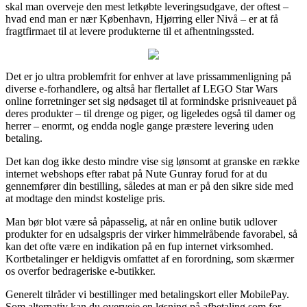
skal man overveje den mest letkøbte leveringsudgave, der oftest –
hvad end man er nær København, Hjørring eller Nivå – er at få
fragtfirmaet til at levere produkterne til et afhentningssted.
Det er jo ultra problemfrit for enhver at lave prissammenligning på
diverse e-forhandlere, og altså har flertallet af LEGO Star Wars
online forretninger set sig nødsaget til at formindske prisniveauet på
deres produkter – til drenge og piger, og ligeledes også til damer og
herrer – enormt, og endda nogle gange præstere levering uden
betaling.
Det kan dog ikke desto mindre vise sig lønsomt at granske en række
internet webshops efter rabat på Nute Gunray forud for at du
gennemfører din bestilling, således at man er på den sikre side med
at modtage den mindst kostelige pris.
Man bør blot være så påpasselig, at når en online butik udlover
produkter for en udsalgspris der virker himmelråbende favorabel, så
kan det ofte være en indikation på en fup internet virksomhed.
Kortbetalinger er heldigvis omfattet af en forordning, som skærmer
os overfor bedrageriske e-butikker.
Generelt tilråder vi bestillinger med betalingskort eller MobilePay.
Som alternativ kan du overveje en løsning på afbetaling som for