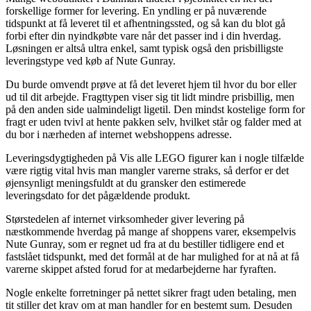
forskellige former for levering. En yndling er på nuværende
tidspunkt at få leveret til et afhentningssted, og så kan du blot gå
forbi efter din nyindkøbte vare når det passer ind i din hverdag.
Løsningen er altså ultra enkel, samt typisk også den prisbilligste
leveringstype ved køb af Nute Gunray.
Du burde omvendt prøve at få det leveret hjem til hvor du bor eller
ud til dit arbejde. Fragttypen viser sig tit lidt mindre prisbillig, men
på den anden side ualmindeligt ligetil. Den mindst kostelige form for
fragt er uden tvivl at hente pakken selv, hvilket står og falder med at
du bor i nærheden af internet webshoppens adresse.
Leveringsdygtigheden på Vis alle LEGO figurer kan i nogle tilfælde
være rigtig vital hvis man mangler varerne straks, så derfor er det
øjensynligt meningsfuldt at du gransker den estimerede
leveringsdato for det pågældende produkt.
Størstedelen af internet virksomheder giver levering på
næstkommende hverdag på mange af shoppens varer, eksempelvis
Nute Gunray, som er regnet ud fra at du bestiller tidligere end et
fastslået tidspunkt, med det formål at de har mulighed for at nå at få
varerne skippet afsted forud for at medarbejderne har fyraften.
Nogle enkelte forretninger på nettet sikrer fragt uden betaling, men
tit stiller det krav om at man handler for en bestemt sum. Desuden