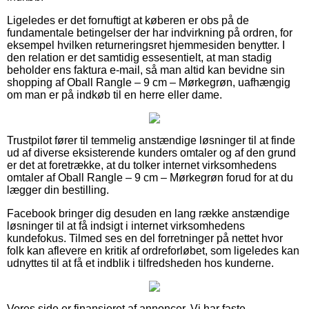
Ligeledes er det fornuftigt at køberen er obs på de
fundamentale betingelser der har indvirkning på ordren, for
eksempel hvilken returneringsret hjemmesiden benytter. I
den relation er det samtidig essesentielt, at man stadig
beholder ens faktura e-mail, så man altid kan bevidne sin
shopping af Oball Rangle – 9 cm – Mørkegrøn, uafhængig
om man er på indkøb til en herre eller dame.
Trustpilot fører til temmelig anstændige løsninger til at finde
ud af diverse eksisterende kunders omtaler og af den grund
er det at foretrække, at du tolker internet virksomhedens
omtaler af Oball Rangle – 9 cm – Mørkegrøn forud for at du
lægger din bestilling.
Facebook bringer dig desuden en lang række anstændige
løsninger til at få indsigt i internet virksomhedens
kundefokus. Tilmed ses en del forretninger på nettet hvor
folk kan aflevere en kritik af ordreforløbet, som ligeledes kan
udnyttes til at få et indblik i tilfredsheden hos kunderne.
Vores side er finansieret af annoncer. Vi har faste