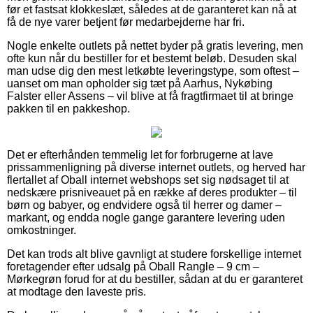
før et fastsat klokkeslæt, således at de garanteret kan nå at
få de nye varer betjent før medarbejderne har fri.
Nogle enkelte outlets på nettet byder på gratis levering, men
ofte kun når du bestiller for et bestemt beløb. Desuden skal
man udse dig den mest letkøbte leveringstype, som oftest –
uanset om man opholder sig tæt på Aarhus, Nykøbing
Falster eller Assens – vil blive at få fragtfirmaet til at bringe
pakken til en pakkeshop.
Det er efterhånden temmelig let for forbrugerne at lave
prissammenligning på diverse internet outlets, og herved har
flertallet af Oball internet webshops set sig nødsaget til at
nedskære prisniveauet på en række af deres produkter – til
børn og babyer, og endvidere også til herrer og damer –
markant, og endda nogle gange garantere levering uden
omkostninger.
Det kan trods alt blive gavnligt at studere forskellige internet
foretagender efter udsalg på Oball Rangle – 9 cm –
Mørkegrøn forud for at du bestiller, sådan at du er garanteret
at modtage den laveste pris.