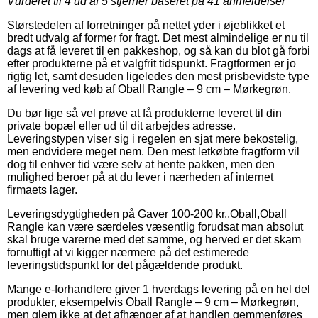
Vurderet til
4
ud af 5 stjerner baseret på
41
anmeldelser
Størstedelen af forretninger på nettet yder i øjeblikket et
bredt udvalg af former for fragt. Det mest almindelige er nu til
dags at få leveret til en pakkeshop, og så kan du blot gå forbi
efter produkterne på et valgfrit tidspunkt. Fragtformen er jo
rigtig let, samt desuden ligeledes den mest prisbevidste type
af levering ved køb af Oball Rangle – 9 cm – Mørkegrøn.
Du bør lige så vel prøve at få produkterne leveret til din
private bopæl eller ud til dit arbejdes adresse.
Leveringstypen viser sig i regelen en sjat mere bekostelig,
men endvidere meget nem. Den mest letkøbte fragtform vil
dog til enhver tid være selv at hente pakken, men den
mulighed beroer på at du lever i nærheden af internet
firmaets lager.
Leveringsdygtigheden på Gaver 100-200 kr.,Oball,Oball
Rangle kan være særdeles væsentlig forudsat man absolut
skal bruge varerne med det samme, og herved er det skam
fornuftigt at vi kigger nærmere på det estimerede
leveringstidspunkt for det pågældende produkt.
Mange e-forhandlere giver 1 hverdags levering på en hel del
produkter, eksempelvis Oball Rangle – 9 cm – Mørkegrøn,
men glem ikke at det afhænger af at handlen gemmenføres