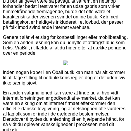
Du bør alligevel være så påvagt, at såfremt en netshop
forhandler bedst i test varer for en udsalgspris som virker
himmelråbende fremragende, burde det ofte være et
karakteristika der viser en svindel online butik. Køb med
betalingskort er heldigvis inkluderet i et lovbud, der passer
på folk imod svindlende internet varehuse.
Generelt slår vi et slag for kortbestillinger eller mobilbetaling.
Som en anden løsning kan du udnytte et afdragstilbud som
f.eks. ViaBill, i tilfælde af at du higer efter at dække pengene
over en periode.
Inden nogen køber i en Oball butik kan man når alt kommer
til alt tage stilling til netbutikkens regler, dog er det uden tvivl
ikke særlig sjovt.
En anden valgmulighed kan være at finde ud af hvorvidt
internet forretningen er godkendt af e-mærket, da det kan
være en sikring om at internet firmaet efterkommer den
officielle danske lovgivning, og at netshoppen ofte vurderes
af fagfolk som er inde i de gældende bestemmelser.
Derudover tilbydes du anledning til en hjælpende hånd, for
så vidt du oplever vanskeligheder i processen med dit
indkøb.