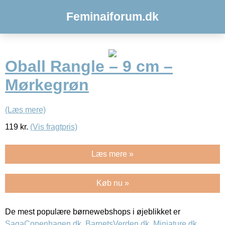
Feminaiforum.dk
Oball Rangle – 9 cm –
Mørkegrøn
(Læs mere)
119
kr.
(Vis fragtpris)
Læs mere »
Køb nu »
De mest populære børnewebshops i øjeblikket er
SagaCopenhagen.dk
,
BarnetsVerden.dk
,
Miniature.dk
,