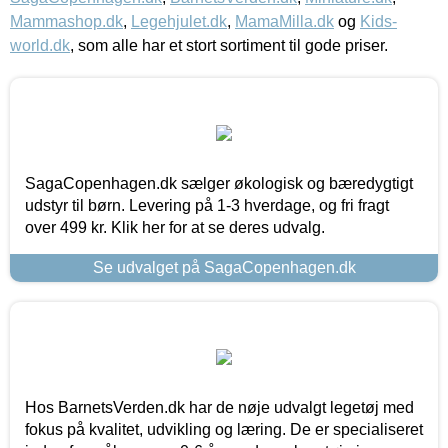
Mammashop.dk
,
Legehjulet.dk
,
MamaMilla.dk
og
Kids-
world.dk
, som alle har et stort sortiment til gode priser.
SagaCopenhagen.dk sælger økologisk og bæredygtigt
udstyr til børn. Levering på 1-3 hverdage, og fri fragt
over 499 kr. Klik her for at se deres udvalg.
Se udvalget på SagaCopenhagen.dk
Hos BarnetsVerden.dk har de nøje udvalgt legetøj med
fokus på kvalitet, udvikling og læring. De er specialiseret