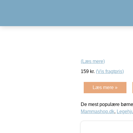
(Læs mere)
159
kr.
(Vis fragtpris)
Læs mere »
De mest populære børne
Mammashop.dk
,
Legehju