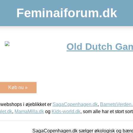
Feminaiforum.dk
Old Dutch Gam
Køb nu »
webshops i øjeblikket er
SagaCopenhagen.dk
,
BarnetsVerden
let.dk
,
MamaMilla.dk
og
Kids-world.dk
, som alle har et stort sor
SagaCopenhagen.dk sælger økologisk og bæredyg