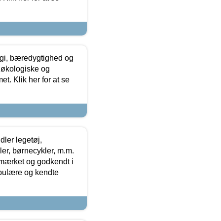
gi, bæredygtighed og
 økologiske og
t. Klik her for at se
ler legetøj,
r, børnecykler, m.m.
-mærket og godkendt i
opulære og kendte