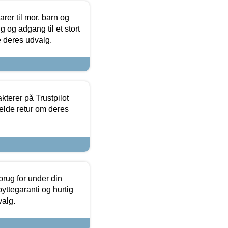
er til mor, barn og
 og adgang til et stort
se deres udvalg.
kterer på Trustpilot
elde retur om deres
brug for under din
yttegaranti og hurtig
valg.