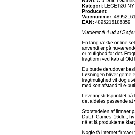
Navn:
Old Dutch Games,
Kategori:
LEGETØJ N
Producent:
Varenummer:
4895216
EAN:
4895216188859
Vurderet til
4
ud af 5 stje
En lang række online sel
anvendt er på nuværende ti
er mulighed for det. Fra
fragtform ved køb af Old
Du burde derudover beslutt
Løsningen bliver gerne e
fragtmulighed vil dog ut
med kort afstand til e-bu
Leveringstidspunktet p
det aldeles passende at 
Størstedelen af firmaer 
Dutch Games, 16dlg., hvi
nå at få produkterne klar
Nogle få internet firmaer