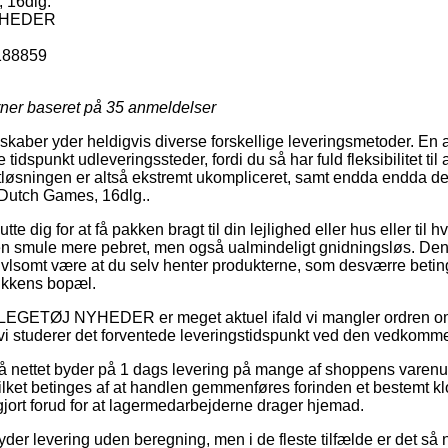
 16dlg.
YHEDER
188859
rner baseret på
35
anmeldelser
skaber yder heldigvis diverse forskellige leveringsmetoder. En 
dspunkt udleveringssteder, fordi du så har fuld fleksibilitet til 
gtløsningen er altså ekstremt ukompliceret, samt endda endda d
 Dutch Games, 16dlg..
e dig for at få pakken bragt til din lejlighed eller hus eller til h
n smule mere pebret, men også ualmindeligt gnidningsløs. Den p
vivlsomt være at du selv henter produkterne, som desværre betin
tikkens bopæl.
å LEGETØJ NYHEDER er meget aktuel ifald vi mangler ordren o
vi studerer det forventede leveringstidspunkt ved den vedkomm
på nettet byder på 1 dags levering på mange af shoppens varen
lket betinges af at handlen gemmenføres forinden et bestemt kl
gjort forud for at lagermedarbejderne drager hjemad.
 yder levering uden beregning, men i de fleste tilfælde er det s