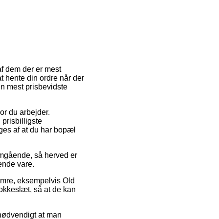
af dem der er mest
at hente din ordre når der
en mest prisbevidste
vor du arbejder.
risbilligste
ges af at du har bopæl
mgående, så herved er
ende vare.
umre, eksempelvis Old
okkeslæt, så at de kan
å nødvendigt at man