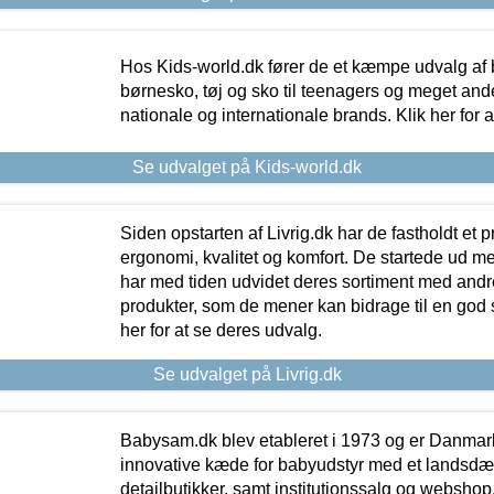
Hos Kids-world.dk fører de et kæmpe udvalg af b
børnesko, tøj og sko til teenagers og meget ande
nationale og internationale brands. Klik her for 
Se udvalget på Kids-world.dk
Siden opstarten af Livrig.dk har de fastholdt et 
ergonomi, kvalitet og komfort. De startede ud 
har med tiden udvidet deres sortiment med andr
produkter, som de mener kan bidrage til en god s
her for at se deres udvalg.
Se udvalget på Livrig.dk
Babysam.dk blev etableret i 1973 og er Danmar
innovative kæde for babyudstyr med et landsd
detailbutikker, samt institutionssalg og webshop. 