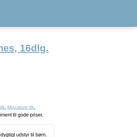
es, 16dlg.
.dk
,
Miniature.dk
,
timent til gode priser.
tigt udstyr til børn.