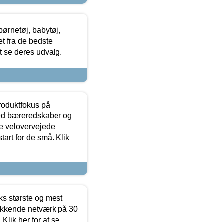
ørnetøj, babytøj,
t fra de bedste
at se deres udvalg.
produktfokus på
med bæreredskaber og
e velovervejede
tart for de små. Klik
ks største og mest
ækkende netværk på 30
Klik her for at se