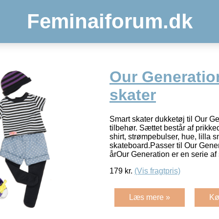
Feminaiforum.dk
Our Generatio
skater
Smart skater dukketøj til Our G
tilbehør. Sættet består af prikke
shirt, strømpebulser, hue, lilla 
skateboard.Passer til Our Gene
årOur Generation er en serie a
179
kr.
(Vis fragtpris)
Læs mere »
Kø