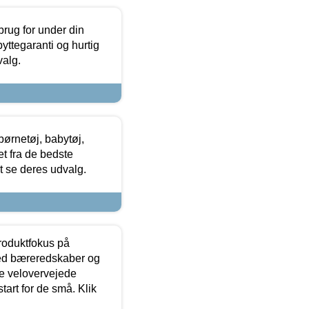
brug for under din
yttegaranti og hurtig
valg.
ørnetøj, babytøj,
t fra de bedste
at se deres udvalg.
produktfokus på
med bæreredskaber og
e velovervejede
tart for de små. Klik