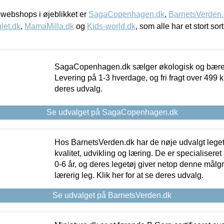
webshops i øjeblikket er
SagaCopenhagen.dk
,
BarnetsVerden
let.dk
,
MamaMilla.dk
og
Kids-world.dk
, som alle har et stort sor
SagaCopenhagen.dk sælger økologisk og bæredyg
Levering på 1-3 hverdage, og fri fragt over 499 kr.
deres udvalg.
Se udvalget på SagaCopenhagen.dk
Hos BarnetsVerden.dk har de nøje udvalgt lege
kvalitet, udvikling og læring. De er specialisere
0-6 år, og deres legetøj giver netop denne målgru
lærerig leg. Klik her for at se deres udvalg.
Se udvalget på BarnetsVerden.dk