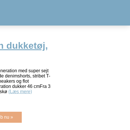
n dukketøj,
eneration med super sejt
de denimshorts, stribet T-
sneakers og flot
ration dukker 46 cmFra 3
f skø
(Læs mere)
b nu »