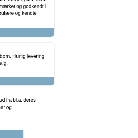
-mærket og godkendt i
opulære og kendte
 børn. Hurtig levering
alg.
 fra bl.a. deres
mer og