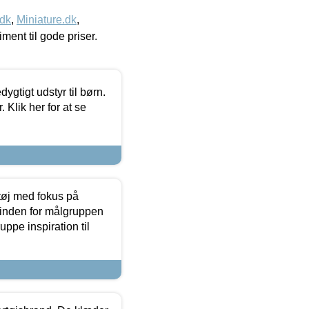
.dk
,
Miniature.dk
,
timent til gode priser.
tigt udstyr til børn.
 Klik her for at se
tøj med fokus på
t inden for målgruppen
ppe inspiration til