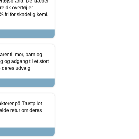
vertøjsbrand. De klæder
ure.dk overtøj er
fri for skadelig kemi.
er til mor, barn og
 og adgang til et stort
se deres udvalg.
kterer på Trustpilot
elde retur om deres