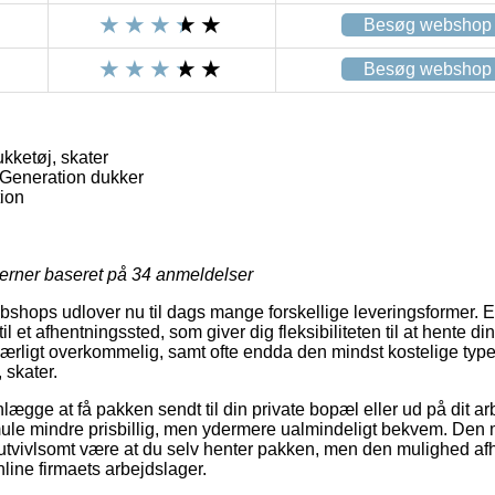
Besøg webshop
Besøg webshop
kketøj, skater
Generation dukker
ion
jerner baseret på
34
anmeldelser
shops udlover nu til dags mange forskellige leveringsformer. 
til et afhentningssted, som giver dig fleksibiliteten til at hente di
særligt overkommelig, samt ofte endda den mindst kostelige type
 skater.
ægge at få pakken sendt til din private bopæl eller ud på dit a
 smule mindre prisbillig, men ydermere ualmindeligt bekvem. Den 
utvivlsomt være at du selv henter pakken, men den mulighed af
nline firmaets arbejdslager.