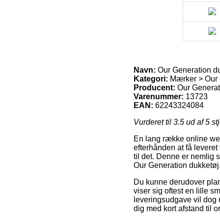
Navn:
Our Generation du
Kategori:
Mærker > Our 
Producent:
Our Generat
Varenummer:
13723
EAN:
62243324084
Vurderet til
3.5
ud af 5 st
En lang række online web
efterhånden at få leveret 
til det. Denne er nemlig 
Our Generation dukketøj,
Du kunne derudover planl
viser sig oftest en lille
leveringsudgave vil dog 
dig med kort afstand til o