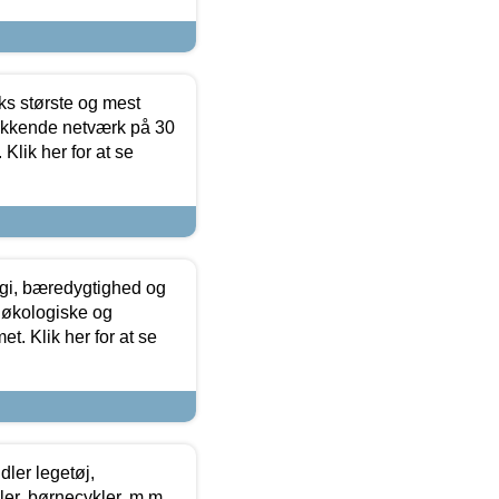
ks største og mest
ækkende netværk på 30
Klik her for at se
gi, bæredygtighed og
 økologiske og
t. Klik her for at se
ler legetøj,
r, børnecykler, m.m.