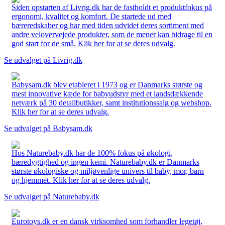
Siden opstarten af Livrig.dk har de fastholdt et produktfokus på
ergonomi, kvalitet og komfort. De startede ud med
bæreredskaber og har med tiden udvidet deres sortiment med
andre velovervejede produkter, som de mener kan bidrage til en
god start for de små. Klik her for at se deres udvalg.
Se udvalget på Livrig.dk
Babysam.dk blev etableret i 1973 og er Danmarks største og
mest innovative kæde for babyudstyr med et landsdækkende
netværk på 30 detailbutikker, samt institutionssalg og webshop.
Klik her for at se deres udvalg.
Se udvalget på Babysam.dk
Hos Naturebaby.dk har de 100% fokus på økologi,
bæredygtighed og ingen kemi. Naturebaby.dk er Danmarks
største økologiske og miljøvenlige univers til baby, mor, barn
og hjemmet. Klik her for at se deres udvalg.
Se udvalget på Naturebaby.dk
Eurotoys.dk er en dansk virksomhed som forhandler legetøj,