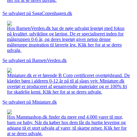
her for at se deres udvalg.
Se udvalget på SagaCopenhagen.dk
Hos BarnetsVerden.dk har de nøje udvalgt legetøj med fokus
på kvalitet, udvikling og læring. De er specialiseret inden for
målgruppen 0-6 år, og deres legetøj giver netop denne
målgruppe inspiration til lærerig leg. Klik her for at se deres
udvalg.
Se udvalget på BarnetsVerden.dk
Miniature.dk er et førende B Corp certificeret overtøjsbrand. De
klæder børn i alderen 0-12 år på til al slags vejr. Miniature.dk
overtøj er produceret af genanvendte materialer og er 100% fri
for skadelig kemi. Klik her for at se deres udvalg.
Se udvalget på Miniature.dk
Hos Mammashop.dk finder du mere end 4.000 varer til mor,
barn og baby. Når du køber hos dem får du hurtig levering og
adgang til et stort udvalg af varer, til skarpe priser. Klik her for
at se deres udvalg.