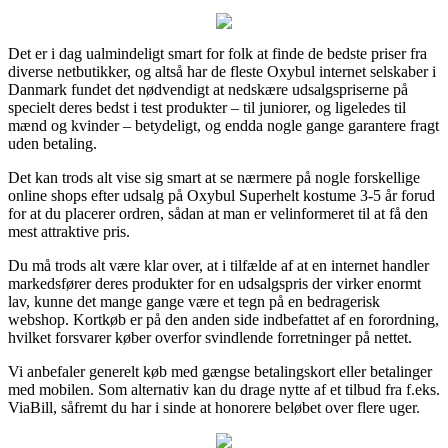
Det er i dag ualmindeligt smart for folk at finde de bedste priser fra
diverse netbutikker, og altså har de fleste Oxybul internet selskaber i
Danmark fundet det nødvendigt at nedskære udsalgspriserne på
specielt deres bedst i test produkter – til juniorer, og ligeledes til
mænd og kvinder – betydeligt, og endda nogle gange garantere fragt
uden betaling.
Det kan trods alt vise sig smart at se nærmere på nogle forskellige
online shops efter udsalg på Oxybul Superhelt kostume 3-5 år forud
for at du placerer ordren, sådan at man er velinformeret til at få den
mest attraktive pris.
Du må trods alt være klar over, at i tilfælde af at en internet handler
markedsfører deres produkter for en udsalgspris der virker enormt
lav, kunne det mange gange være et tegn på en bedragerisk
webshop. Kortkøb er på den anden side indbefattet af en forordning,
hvilket forsvarer køber overfor svindlende forretninger på nettet.
Vi anbefaler generelt køb med gængse betalingskort eller betalinger
med mobilen. Som alternativ kan du drage nytte af et tilbud fra f.eks.
ViaBill, såfremt du har i sinde at honorere beløbet over flere uger.