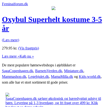
Feminaiforum.dk
Oxybul Superhelt kostume 3-5
år
(Læs mere)
279.95
kr.
(Vis fragtpris)
Læs mere »
Køb nu »
De mest populære børnewebshops i øjeblikket er
SagaCopenhagen.dk
,
BarnetsVerden.dk
,
Miniature.dk
,
Mammashop.dk
,
Legehjulet.dk
,
MamaMilla.dk
og
Kids-world.dk
,
som alle har et stort sortiment til gode priser.
SagaCopenhagen.dk sælger økologisk og bæredygtigt udstyr til
børn. Levering på 1-3 hverdage, og fri fragt over 499 kr. Klik