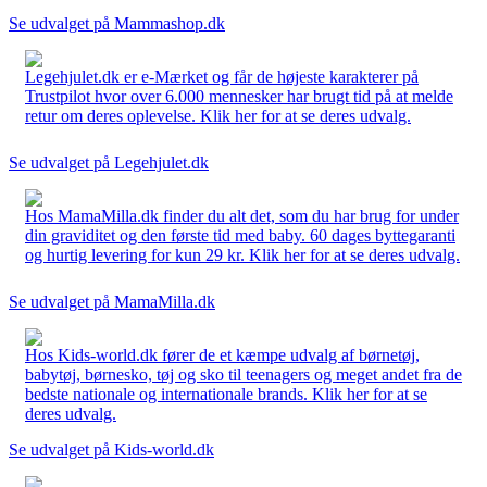
Se udvalget på Mammashop.dk
Legehjulet.dk er e-Mærket og får de højeste karakterer på
Trustpilot hvor over 6.000 mennesker har brugt tid på at melde
retur om deres oplevelse. Klik her for at se deres udvalg.
Se udvalget på Legehjulet.dk
Hos MamaMilla.dk finder du alt det, som du har brug for under
din graviditet og den første tid med baby. 60 dages byttegaranti
og hurtig levering for kun 29 kr. Klik her for at se deres udvalg.
Se udvalget på MamaMilla.dk
Hos Kids-world.dk fører de et kæmpe udvalg af børnetøj,
babytøj, børnesko, tøj og sko til teenagers og meget andet fra de
bedste nationale og internationale brands. Klik her for at se
deres udvalg.
Se udvalget på Kids-world.dk