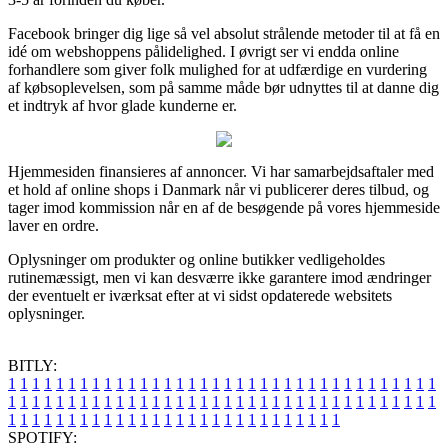
Facebook bringer dig lige så vel absolut strålende metoder til at få en
idé om webshoppens pålidelighed. I øvrigt ser vi endda online
forhandlere som giver folk mulighed for at udfærdige en vurdering
af købsoplevelsen, som på samme måde bør udnyttes til at danne dig
et indtryk af hvor glade kunderne er.
Hjemmesiden finansieres af annoncer. Vi har samarbejdsaftaler med
et hold af online shops i Danmark når vi publicerer deres tilbud, og
tager imod kommission når en af de besøgende på vores hjemmeside
laver en ordre.
Oplysninger om produkter og online butikker vedligeholdes
rutinemæssigt, men vi kan desværre ikke garantere imod ændringer
der eventuelt er iværksat efter at vi sidst opdaterede websitets
oplysninger.
BITLY:
1
1
1
1
1
1
1
1
1
1
1
1
1
1
1
1
1
1
1
1
1
1
1
1
1
1
1
1
1
1
1
1
1
1
1
1
1
1
1
1
1
1
1
1
1
1
1
1
1
1
1
1
1
1
1
1
1
1
1
1
1
1
1
1
1
1
1
1
1
1
1
1
1
1
1
1
1
1
1
1
1
1
1
1
1
1
1
1
1
1
1
1
1
1
1
1
1
1
1
1
SPOTIFY: