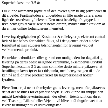
Superhelt kostume 3-5 år.
Du kunne alternativt prøve at få det leveret hjem til dig privat eller til
dit arbejde. Fragtmetoden er undertiden en lille smule dyrere, men
ligeledes usædvanlig bekvem. Den mest betalelige fragttype kan
ikke benægtes at være selv at hente ordren, hvilket stiller krav om at
du er nær online forhandlerens hjemsted.
Leveringsdygtigheden på Kostumer & rolleleg er jo ekstremt central
hvis vi har behov for pakken fluks, så i det øjemed er det aldeles
fornuftigt at man studerer tidshorisonten for levering ved det
vedkommende produkt.
En række netbutikker stiller garanti om muligheden for dag-til-dag
levering på deres bedst sælgende varenumre, eksempelvis Oxybul
Superhelt kostume 3-5 år, men som ikke desto mindre påkræver at
bestillingen laves før et fast tidspunkt, med hensynstagen til at de
kan nå at få dit nye produkt fikset før lagerpersonalet holder
fyraften.
Flere firmaer på nettet frembyder gratis levering, men ofte påkræves
det at der bestilles for et præcist beløb. Ellers kunne du snuppe den
mindst kostelige leveringsmanér, der oftest – ligegyldigt om du er
ved Taastrup, Lillerød eller Vejen – vil blive at få fragtfirmaet til at
levere bestillingen til et udleveringssted.