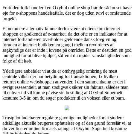
Forinden folk handler i en Oxybul online shop bør de sådan set have
øje for e-shoppens handelsaftale, det er dog uden tvivl et omfattende
projekt.
Et nemmere alternativ kunne derfor være at efterse om internet
shoppen er godkendt af e-mærket, da det ofte er en indikator for at
internet forhandleren overholder gældende dansk lovgivning,
foruden at internet butikken en gang i mellem revurderes af
sagkyndige der er inde i lovene på området. Dette er desuden en god
mulighed for at blive hjulpet, såfremt du møder vanskeligheder som
følge af dit køb.
Yderligere anbefaler vi at du er omhyggelig omkring de mest
centrale vilkår der har betydning for transaktionen, fx hvilken
returret online webshoppen anvender. I den sammenhæng er det i
øvrigt essesentielt, at man stadigvæk sikrer sin faktura, således man
til enhver tid vil kunne påvise sin bestilling af Oxybul Superhelt
kostume 3-5 år, om du søger produkter til en voksen eller et barn.
Trustpilot indebærer regulære gavnlige muligheder for at studere
adskillige aktuelle brugeres opfattelser og af den grund foreslår vi, at
du verificerer online firmaets ratings af Oxybul Superhelt kostume
3-5 år forinden du køber.