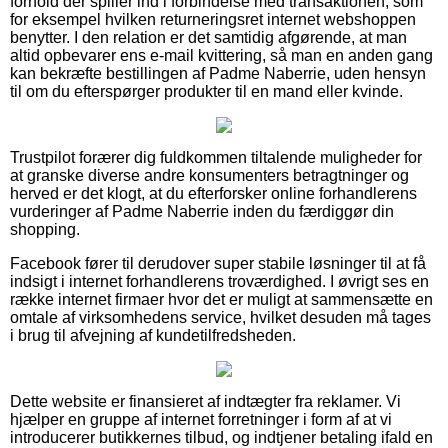
forhold der spiller ind i forbindelse med transaktionen, som
for eksempel hvilken returneringsret internet webshoppen
benytter. I den relation er det samtidig afgørende, at man
altid opbevarer ens e-mail kvittering, så man en anden gang
kan bekræfte bestillingen af Padme Naberrie, uden hensyn
til om du efterspørger produkter til en mand eller kvinde.
Trustpilot forærer dig fuldkommen tiltalende muligheder for
at granske diverse andre konsumenters betragtninger og
herved er det klogt, at du efterforsker online forhandlerens
vurderinger af Padme Naberrie inden du færdiggør din
shopping.
Facebook fører til derudover super stabile løsninger til at få
indsigt i internet forhandlerens troværdighed. I øvrigt ses en
række internet firmaer hvor det er muligt at sammensætte en
omtale af virksomhedens service, hvilket desuden må tages
i brug til afvejning af kundetilfredsheden.
Dette website er finansieret af indtægter fra reklamer. Vi
hjælper en gruppe af internet forretninger i form af at vi
introducerer butikkernes tilbud, og indtjener betaling ifald en