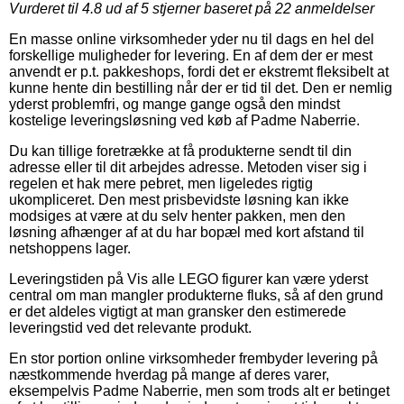
Vurderet til
4.8
ud af 5 stjerner baseret på
22
anmeldelser
En masse online virksomheder yder nu til dags en hel del
forskellige muligheder for levering. En af dem der er mest
anvendt er p.t. pakkeshops, fordi det er ekstremt fleksibelt at
kunne hente din bestilling når der er tid til det. Den er nemlig
yderst problemfri, og mange gange også den mindst
kostelige leveringsløsning ved køb af Padme Naberrie.
Du kan tillige foretrække at få produkterne sendt til din
adresse eller til dit arbejdes adresse. Metoden viser sig i
regelen et hak mere pebret, men ligeledes rigtig
ukompliceret. Den mest prisbevidste løsning kan ikke
modsiges at være at du selv henter pakken, men den
løsning afhænger af at du har bopæl med kort afstand til
netshoppens lager.
Leveringstiden på Vis alle LEGO figurer kan være yderst
central om man mangler produkterne fluks, så af den grund
er det aldeles vigtigt at man gransker den estimerede
leveringstid ved det relevante produkt.
En stor portion online virksomheder frembyder levering på
næstkommende hverdag på mange af deres varer,
eksempelvis Padme Naberrie, men som trods alt er betinget