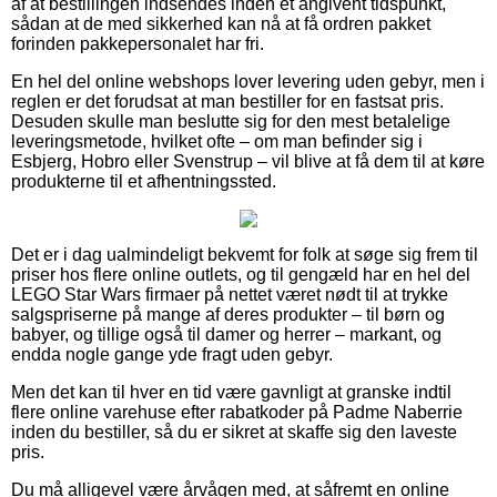
af at bestillingen indsendes inden et angivent tidspunkt,
sådan at de med sikkerhed kan nå at få ordren pakket
forinden pakkepersonalet har fri.
En hel del online webshops lover levering uden gebyr, men i
reglen er det forudsat at man bestiller for en fastsat pris.
Desuden skulle man beslutte sig for den mest betalelige
leveringsmetode, hvilket ofte – om man befinder sig i
Esbjerg, Hobro eller Svenstrup – vil blive at få dem til at køre
produkterne til et afhentningssted.
Det er i dag ualmindeligt bekvemt for folk at søge sig frem til
priser hos flere online outlets, og til gengæld har en hel del
LEGO Star Wars firmaer på nettet været nødt til at trykke
salgspriserne på mange af deres produkter – til børn og
babyer, og tillige også til damer og herrer – markant, og
endda nogle gange yde fragt uden gebyr.
Men det kan til hver en tid være gavnligt at granske indtil
flere online varehuse efter rabatkoder på Padme Naberrie
inden du bestiller, så du er sikret at skaffe sig den laveste
pris.
Du må alligevel være årvågen med, at såfremt en online