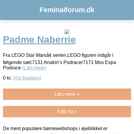
Feminaiforum.dk
Padme Naberrie
Fra LEGO Star Warsâ¢ serien.LEGO figuren indgår i
følgende sæt:7131 Anakin’s Podracer7171 Mos Espa
Podrace
(Læs mere)
0
kr.
(Vis fragtpris)
Læs mere »
Køb nu »
De mest populære børnewebshops i øjeblikket er