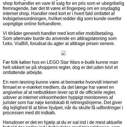
shop forhandler en vare til salg for en pris som er ubegribelig
fremragende, bør det tit være et fingerpeg om en snydagtig
internet shop. Handler med kort er i hvert fald omfattet af
Indsigelsesordningen, hvilket redder dig som kunde overfor
uoprigtige online forhandlere.
Vi tilråder generelt handler med kort eller mobilbetaling.
Som alternativ burde du anvende en afdragsløsning som
f.eks. ViaBill, forudsat du agter at afdrage prisen senere.
Før folk køber hos en LEGO Star Wars e-butik kunne man
helt sikkert se på shoppens regler, dog er det uden tvivl et
omfattende arbejde.
En nem løsning kunne være at bemærke hvorvidt internet
firmaet er e-mærket medlem, da det længe har været en
angivelse af at netbutikken lever op til de officielle regler,
udover at internet virksomheden hyppigt monitoreres af
jurister som har nøje kendskab til retningslinjerne. Det giver
dig lejlighed til at blive hjulpet, når du skulle få udfordringer i
processen med dit indkøb.
Herudover er det en hjælp at du er sat ind i de mest aktuelle