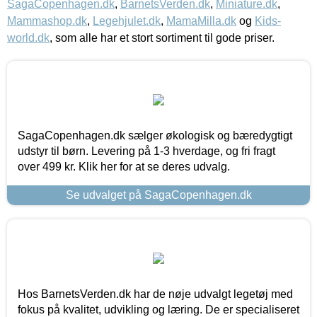
SagaCopenhagen.dk
,
BarnetsVerden.dk
,
Miniature.dk
,
Mammashop.dk
,
Legehjulet.dk
,
MamaMilla.dk
og
Kids-
world.dk
, som alle har et stort sortiment til gode priser.
SagaCopenhagen.dk sælger økologisk og bæredygtigt
udstyr til børn. Levering på 1-3 hverdage, og fri fragt
over 499 kr. Klik her for at se deres udvalg.
Se udvalget på SagaCopenhagen.dk
Hos BarnetsVerden.dk har de nøje udvalgt legetøj med
fokus på kvalitet, udvikling og læring. De er specialiseret