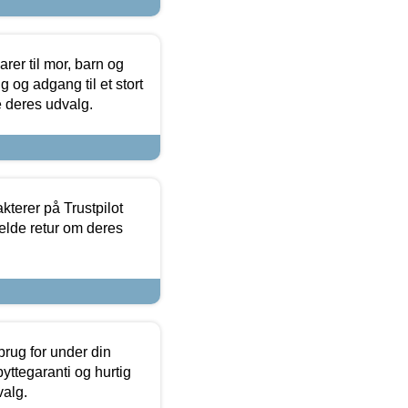
er til mor, barn og
 og adgang til et stort
se deres udvalg.
kterer på Trustpilot
elde retur om deres
brug for under din
yttegaranti og hurtig
valg.