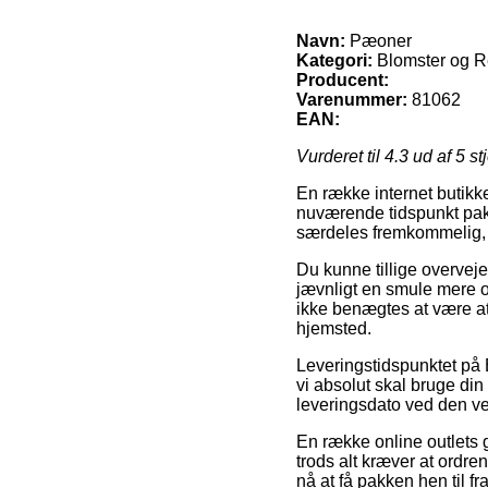
Navn:
Pæoner
Kategori:
Blomster og R
Producent:
Varenummer:
81062
EAN:
Vurderet til
4.3
ud af 5 st
En række internet butikke
nuværende tidspunkt pakk
særdeles fremkommelig, 
Du kunne tillige overveje 
jævnligt en smule mere o
ikke benægtes at være at
hjemsted.
Leveringstidspunktet på 
vi absolut skal bruge di
leveringsdato ved den 
En række online outlets 
trods alt kræver at ordren
nå at få pakken hen til fr