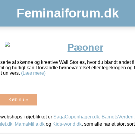
Feminaiforum.dk
Pæoner
erie af skønne og kreative Wall Stories, hvor du blandt andet fi
mt og hurtigt kan I forvandle børneværelset eller legekrogen og
t univers.
(Læs mere)
Køb nu »
webshops i øjeblikket er
SagaCopenhagen.dk
,
BarnetsVerden
let.dk
,
MamaMilla.dk
og
Kids-world.dk
, som alle har et stort sor