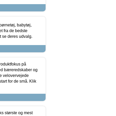
ørnetøj, babytøj,
t fra de bedste
at se deres udvalg.
produktfokus på
med bæreredskaber og
e velovervejede
tart for de små. Klik
ks største og mest