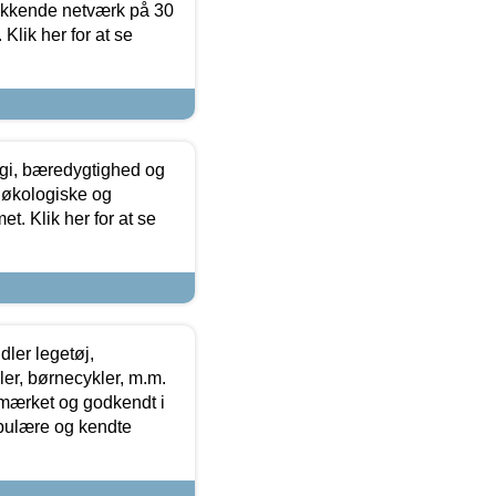
ækkende netværk på 30
Klik her for at se
gi, bæredygtighed og
 økologiske og
t. Klik her for at se
ler legetøj,
r, børnecykler, m.m.
-mærket og godkendt i
opulære og kendte