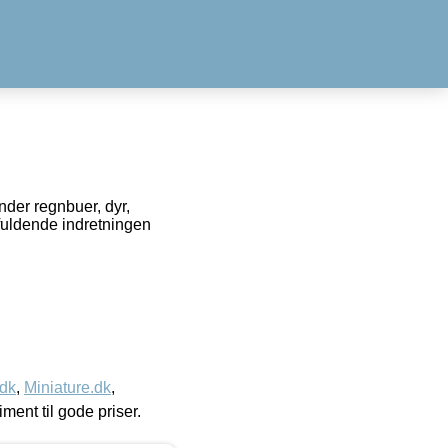
nder regnbuer, dyr,
 fuldende indretningen
.dk
,
Miniature.dk
,
timent til gode priser.