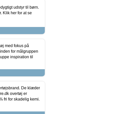
tigt udstyr til børn.
 Klik her for at se
tøj med fokus på
t inden for målgruppen
ppe inspiration til
vertøjsbrand. De klæder
ure.dk overtøj er
fri for skadelig kemi.