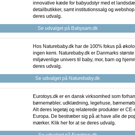
innovative kæde for babyudstyr med et landsd
detailbutikker, samt institutionssalg og webshop. 
deres udvalg.
Se udvalget på Babysam.dk
Hos Naturebaby.dk har de 100% fokus på økolo
ingen kemi. Naturebaby.dk er Danmarks største
miljøvenlige univers til baby, mor, barn og hjemme
deres udvalg.
Se udvalget på Naturebaby.dk
Eurotoys.dk er en dansk virksomhed som forhand
børnemøbler, udklædning, legehuse, børnemøble
Alt deres legetøj og relaterede produkter er CE
Europa. De bestræber sig på at have alle de p
mærker. Klik her for at se deres udvalg.
Se udvalget på Eurotoys.dk