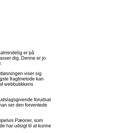
 almindelig er på
asser dig. Denne er jo
.
gtløsningen viser sig
igste fragtmetode kan
 af webbutikkens
 udslagsgivende forudsat
 man ser den forventede
empelvis Pæoner, som
de har udsigt til at kunne