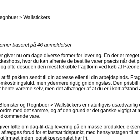
egnbuer > Wallstickers
jerner baseret på
46
anmeldelser
r giver nu om dage diverse former for levering. En der er meget
eshops, hvor du kan afhente de bestilte varer præcis når det p
og ofte desuden den mest letkøbte fragtform ved køb af Pæoner
at få pakken sendt til din adresse eller til din arbejdsplads. Fra
mkostningsfuld, men ydermere rigtig gnidningsløs. Den prisbill
 hente varerne selv, men det afhænger af at du er i kort afstand
Blomster og Regnbuer > Wallstickers er naturligvis usædvanlig
n ordre med det samme, og af den grund er det ganske vigtigt at
vedkommende vare.
giver løfte om dag-til-dag levering på en masse produkter, eks
 aflægges forud for et fastsat tidspunkt, med hensynstagen til at 
agtfirmaet inden logistikpersonalet har fri.