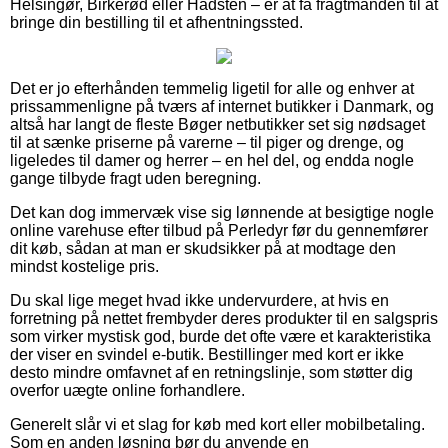
Helsingør, Birkerød eller Hadsten – er at få fragtmanden til at
bringe din bestilling til et afhentningssted.
Det er jo efterhånden temmelig ligetil for alle og enhver at
prissammenligne på tværs af internet butikker i Danmark, og
altså har langt de fleste Bøger netbutikker set sig nødsaget
til at sænke priserne på varerne – til piger og drenge, og
ligeledes til damer og herrer – en hel del, og endda nogle
gange tilbyde fragt uden beregning.
Det kan dog immervæk vise sig lønnende at besigtige nogle
online varehuse efter tilbud på Perledyr før du gennemfører
dit køb, sådan at man er skudsikker på at modtage den
mindst kostelige pris.
Du skal lige meget hvad ikke undervurdere, at hvis en
forretning på nettet frembyder deres produkter til en salgspris
som virker mystisk god, burde det ofte være et karakteristika
der viser en svindel e-butik. Bestillinger med kort er ikke
desto mindre omfavnet af en retningslinje, som støtter dig
overfor uægte online forhandlere.
Generelt slår vi et slag for køb med kort eller mobilbetaling.
Som en anden løsning bør du anvende en