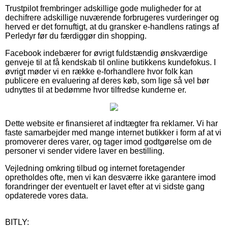
Trustpilot frembringer adskillige gode muligheder for at
dechifrere adskillige nuværende forbrugeres vurderinger og
herved er det fornuftigt, at du gransker e-handlens ratings af
Perledyr før du færdiggør din shopping.
Facebook indebærer for øvrigt fuldstændig ønskværdige
genveje til at få kendskab til online butikkens kundefokus. I
øvrigt møder vi en række e-forhandlere hvor folk kan
publicere en evaluering af deres køb, som lige så vel bør
udnyttes til at bedømme hvor tilfredse kunderne er.
Dette website er finansieret af indtægter fra reklamer. Vi har
faste samarbejder med mange internet butikker i form af at vi
promoverer deres varer, og tager imod godtgørelse om de
personer vi sender videre laver en bestilling.
Vejledning omkring tilbud og internet foretagender
opretholdes ofte, men vi kan desværre ikke garantere imod
forandringer der eventuelt er lavet efter at vi sidste gang
opdaterede vores data.
BITLY: