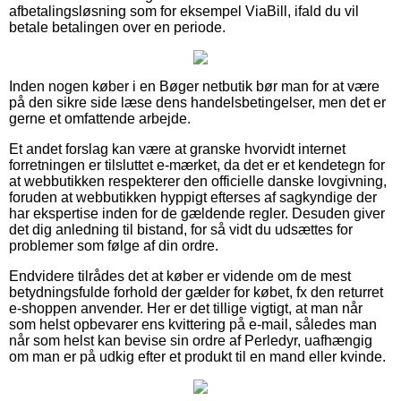
afbetalingsløsning som for eksempel ViaBill, ifald du vil
betale betalingen over en periode.
Inden nogen køber i en Bøger netbutik bør man for at være
på den sikre side læse dens handelsbetingelser, men det er
gerne et omfattende arbejde.
Et andet forslag kan være at granske hvorvidt internet
forretningen er tilsluttet e-mærket, da det er et kendetegn for
at webbutikken respekterer den officielle danske lovgivning,
foruden at webbutikken hyppigt efterses af sagkyndige der
har ekspertise inden for de gældende regler. Desuden giver
det dig anledning til bistand, for så vidt du udsættes for
problemer som følge af din ordre.
Endvidere tilrådes det at køber er vidende om de mest
betydningsfulde forhold der gælder for købet, fx den returret
e-shoppen anvender. Her er det tillige vigtigt, at man når
som helst opbevarer ens kvittering på e-mail, således man
når som helst kan bevise sin ordre af Perledyr, uafhængig
om man er på udkig efter et produkt til en mand eller kvinde.