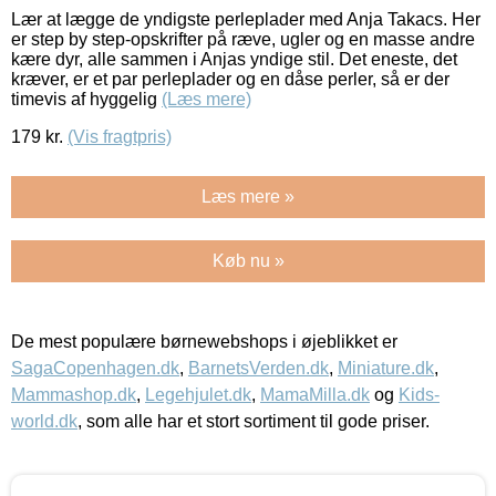
Lær at lægge de yndigste perleplader med Anja Takacs. Her
er step by step-opskrifter på ræve, ugler og en masse andre
kære dyr, alle sammen i Anjas yndige stil. Det eneste, det
kræver, er et par perleplader og en dåse perler, så er der
timevis af hyggelig
(Læs mere)
179
kr.
(Vis fragtpris)
Læs mere »
Køb nu »
De mest populære børnewebshops i øjeblikket er
SagaCopenhagen.dk
,
BarnetsVerden.dk
,
Miniature.dk
,
Mammashop.dk
,
Legehjulet.dk
,
MamaMilla.dk
og
Kids-
world.dk
, som alle har et stort sortiment til gode priser.