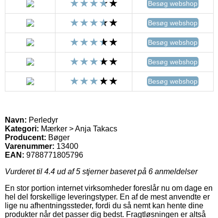
Besøg webshop
Besøg webshop
Besøg webshop
Besøg webshop
Besøg webshop
Navn:
Perledyr
Kategori:
Mærker > Anja Takacs
Producent:
Bøger
Varenummer:
13400
EAN:
9788771805796
Vurderet til
4.4
ud af 5 stjerner baseret på
6
anmeldelser
En stor portion internet virksomheder foreslår nu om dage en
hel del forskellige leveringstyper. En af de mest anvendte er
lige nu afhentningssteder, fordi du så nemt kan hente dine
produkter når det passer dig bedst. Fragtløsningen er altså