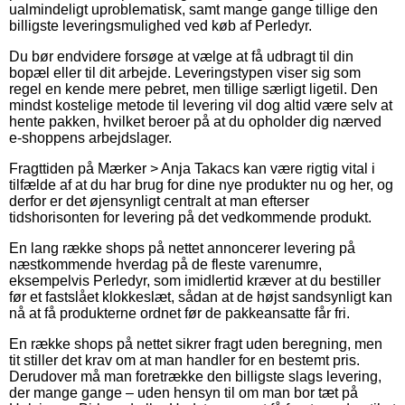
ualmindeligt uproblematisk, samt mange gange tillige den
billigste leveringsmulighed ved køb af Perledyr.
Du bør endvidere forsøge at vælge at få udbragt til din
bopæl eller til dit arbejde. Leveringstypen viser sig som
regel en kende mere pebret, men tillige særligt ligetil. Den
mindst kostelige metode til levering vil dog altid være selv at
hente pakken, hvilket beroer på at du opholder dig nærved
e-shoppens arbejdslager.
Fragttiden på Mærker > Anja Takacs kan være rigtig vital i
tilfælde af at du har brug for dine nye produkter nu og her, og
derfor er det øjensynligt centralt at man efterser
tidshorisonten for levering på det vedkommende produkt.
En lang række shops på nettet annoncerer levering på
næstkommende hverdag på de fleste varenumre,
eksempelvis Perledyr, som imidlertid kræver at du bestiller
før et fastslået klokkeslæt, sådan at de højst sandsynligt kan
nå at få produkterne ordnet før de pakkeansatte får fri.
En række shops på nettet sikrer fragt uden beregning, men
tit stiller det krav om at man handler for en bestemt pris.
Derudover må man foretrække den billigste slags levering,
der mange gange – uden hensyn til om man bor tæt på