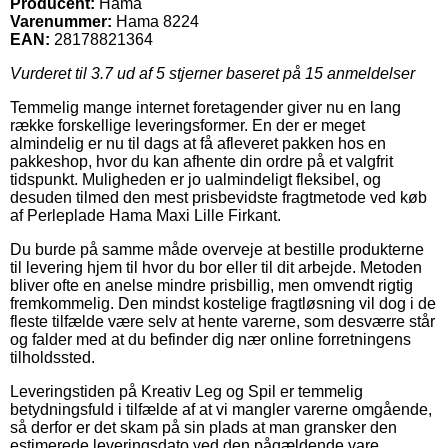
Producent:
Hama
Varenummer:
Hama 8224
EAN:
28178821364
Vurderet til
3.7
ud af 5 stjerner baseret på
15
anmeldelser
Temmelig mange internet foretagender giver nu en lang
række forskellige leveringsformer. En der er meget
almindelig er nu til dags at få afleveret pakken hos en
pakkeshop, hvor du kan afhente din ordre på et valgfrit
tidspunkt. Muligheden er jo ualmindeligt fleksibel, og
desuden tilmed den mest prisbevidste fragtmetode ved køb
af Perleplade Hama Maxi Lille Firkant.
Du burde på samme måde overveje at bestille produkterne
til levering hjem til hvor du bor eller til dit arbejde. Metoden
bliver ofte en anelse mindre prisbillig, men omvendt rigtig
fremkommelig. Den mindst kostelige fragtløsning vil dog i de
fleste tilfælde være selv at hente varerne, som desværre står
og falder med at du befinder dig nær online forretningens
tilholdssted.
Leveringstiden på Kreativ Leg og Spil er temmelig
betydningsfuld i tilfælde af at vi mangler varerne omgående,
så derfor er det skam på sin plads at man gransker den
estimerede leveringsdato ved den pågældende vare.