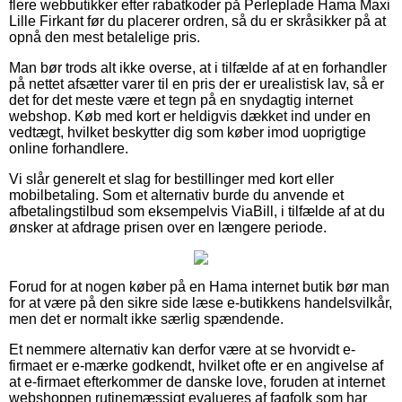
flere webbutikker efter rabatkoder på Perleplade Hama Maxi
Lille Firkant før du placerer ordren, så du er skråsikker på at
opnå den mest betalelige pris.
Man bør trods alt ikke overse, at i tilfælde af at en forhandler
på nettet afsætter varer til en pris der er urealistisk lav, så er
det for det meste være et tegn på en snydagtig internet
webshop. Køb med kort er heldigvis dækket ind under en
vedtægt, hvilket beskytter dig som køber imod uoprigtige
online forhandlere.
Vi slår generelt et slag for bestillinger med kort eller
mobilbetaling. Som et alternativ burde du anvende et
afbetalingstilbud som eksempelvis ViaBill, i tilfælde af at du
ønsker at afdrage prisen over en længere periode.
Forud for at nogen køber på en Hama internet butik bør man
for at være på den sikre side læse e-butikkens handelsvilkår,
men det er normalt ikke særlig spændende.
Et nemmere alternativ kan derfor være at se hvorvidt e-
firmaet er e-mærke godkendt, hvilket ofte er en angivelse af
at e-firmaet efterkommer de danske love, foruden at internet
webshoppen rutinemæssigt evalueres af fagfolk som har