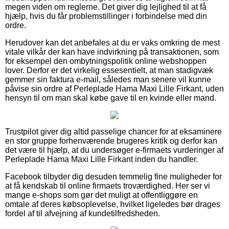
megen viden om reglerne. Det giver dig lejlighed til at få
hjælp, hvis du får problemstillinger i forbindelse med din
ordre.
Herudover kan det anbefales at du er vaks omkring de mest
vitale vilkår der kan have indvirkning på transaktionen, som
for eksempel den ombytningspolitik online webshoppen
lover. Derfor er det virkelig essesentielt, at man stadigvæk
gemmer sin faktura e-mail, således man senere vil kunne
påvise sin ordre af Perleplade Hama Maxi Lille Firkant, uden
hensyn til om man skal købe gave til en kvinde eller mand.
Trustpilot giver dig altid passelige chancer for at eksaminere
en stor gruppe forhenværende brugeres kritik og derfor kan
det være til hjælp, at du undersøger e-firmaets vurderinger af
Perleplade Hama Maxi Lille Firkant inden du handler.
Facebook tilbyder dig desuden temmelig fine muligheder for
at få kendskab til online firmaets troværdighed. Her ser vi
mange e-shops som gør det muligt at offentliggøre en
omtale af deres købsoplevelse, hvilket ligeledes bør drages
fordel af til afvejning af kundetilfredsheden.