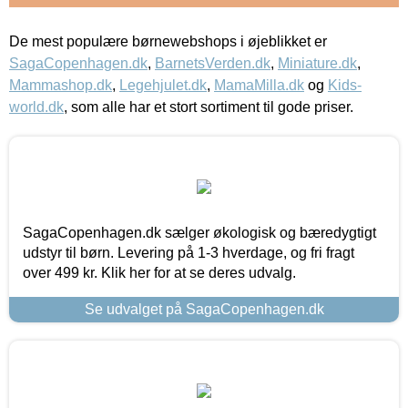
De mest populære børnewebshops i øjeblikket er
SagaCopenhagen.dk
,
BarnetsVerden.dk
,
Miniature.dk
,
Mammashop.dk
,
Legehjulet.dk
,
MamaMilla.dk
og
Kids-
world.dk
, som alle har et stort sortiment til gode priser.
SagaCopenhagen.dk sælger økologisk og bæredygtigt
udstyr til børn. Levering på 1-3 hverdage, og fri fragt
over 499 kr. Klik her for at se deres udvalg.
Se udvalget på SagaCopenhagen.dk