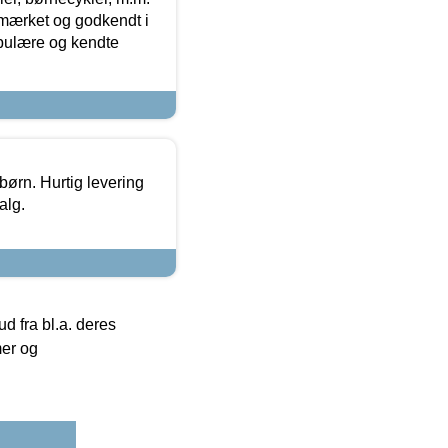
-mærket og godkendt i
opulære og kendte
 børn. Hurtig levering
alg.
 fra bl.a. deres
mer og