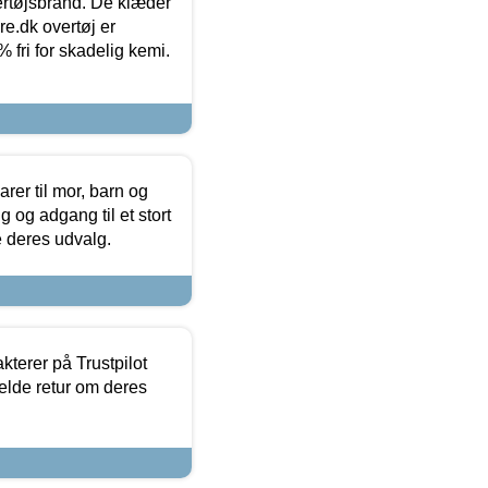
vertøjsbrand. De klæder
ure.dk overtøj er
fri for skadelig kemi.
er til mor, barn og
 og adgang til et stort
se deres udvalg.
kterer på Trustpilot
elde retur om deres