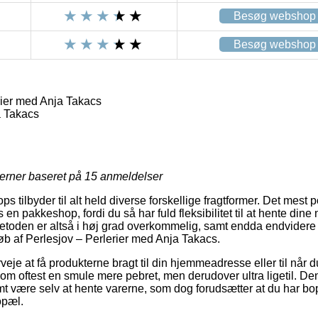
Besøg webshop
Besøg webshop
rier med Anja Takacs
 Takacs
jerner baseret på
15
anmeldelser
s tilbyder til alt held diverse forskellige fragtformer. Det mest
 en pakkeshop, fordi du så har fuld fleksibilitet til at hente dine
etoden er altså i høj grad overkommelig, samt endda endvidere
køb af Perlesjov – Perlerier med Anja Takacs.
je at få produkterne bragt til din hjemmeadresse eller til når du
om oftest en smule mere pebret, men derudover ultra ligetil. De
omt være selv at hente varerne, som dog forudsætter at du har bop
opæl.