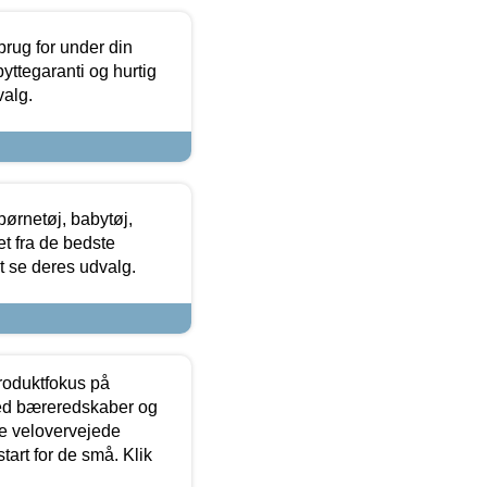
brug for under din
yttegaranti og hurtig
valg.
ørnetøj, babytøj,
t fra de bedste
at se deres udvalg.
produktfokus på
med bæreredskaber og
e velovervejede
tart for de små. Klik