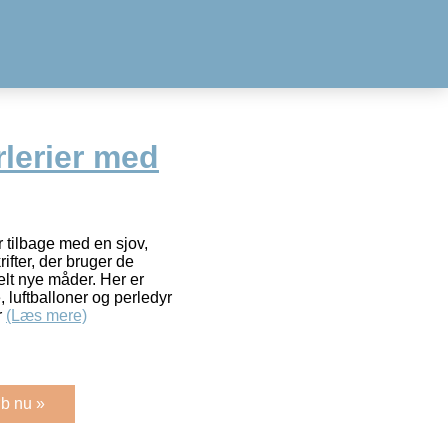
rlerier med
 tilbage med en sjov,
ifter, der bruger de
helt nye måder. Her er
, luftballoner og perledyr
r
(Læs mere)
b nu »