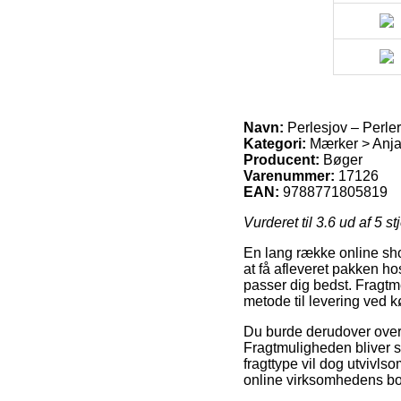
Navn:
Perlesjov – Perle
Kategori:
Mærker > Anja
Producent:
Bøger
Varenummer:
17126
EAN:
9788771805819
Vurderet til
3.6
ud af 5 st
En lang række online shop
at få afleveret pakken hos
passer dig bedst. Fragtm
metode til levering ved 
Du burde derudover overve
Fragtmuligheden bliver s
fragttype vil dog utvivls
online virksomhedens b