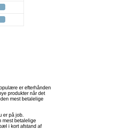
 populære er efterhånden
 nye produkter når det
 den mest betalelige
 er på job.
n mest betalelige
æl i kort afstand af