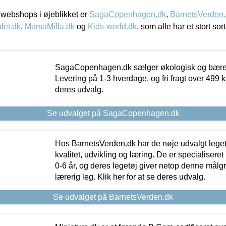
webshops i øjeblikket er
SagaCopenhagen.dk
,
BarnetsVerden
let.dk
,
MamaMilla.dk
og
Kids-world.dk
, som alle har et stort sor
SagaCopenhagen.dk sælger økologisk og bæredyg
Levering på 1-3 hverdage, og fri fragt over 499 kr.
deres udvalg.
Se udvalget på SagaCopenhagen.dk
Hos BarnetsVerden.dk har de nøje udvalgt lege
kvalitet, udvikling og læring. De er specialisere
0-6 år, og deres legetøj giver netop denne målgru
lærerig leg. Klik her for at se deres udvalg.
Se udvalget på BarnetsVerden.dk