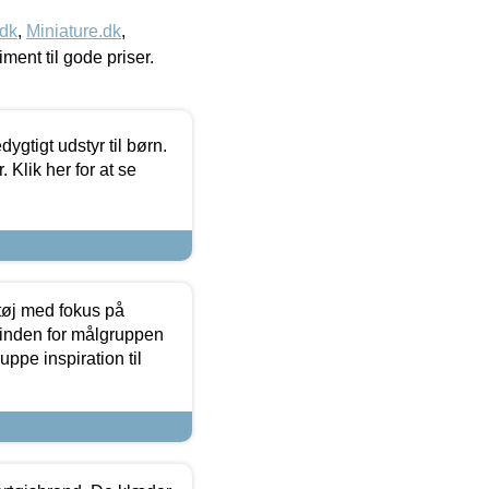
.dk
,
Miniature.dk
,
timent til gode priser.
tigt udstyr til børn.
 Klik her for at se
tøj med fokus på
t inden for målgruppen
ppe inspiration til