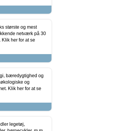
ks største og mest
ækkende netværk på 30
Klik her for at se
gi, bæredygtighed og
 økologiske og
t. Klik her for at se
ler legetøj,
r, børnecykler, m.m.