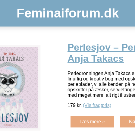
Feminaiforum.dk
Perlesjov – Pe
Anja Takacs
Perledronningen Anja Takacs er
finurlig og kreativ bog med opskr
perleplader, vi alle kender, på 
opskrifter på æsker, servietringe
med meget mere, alt rigt illustre
179
kr.
(Vis fragtpris)
Læs mere »
Kø