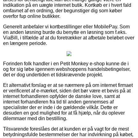
indikation på en uægte internet butik. Kortkøb er i hvert fald
omfavnet af en ordning, der begunstiger dig som køber
overfor fup online butikker.
Generelt anbefaler vi kortbestillinger eller MobilePay. Som
en anden løsning burde du benytte en løsning som f.eks.
ViaBill, i tilfælde af at du foretrækker at afbetale beløbet over
en længere periode.
Forinden folk handler i en Petit Monkey e-shop kunne de i
og for sig løbe igennem webshoppens handelsbetingelser,
det er dog undertiden et tidskrævende projekt.
Et alternativt forslag er at se nærmere på om internet firmaet
er verificeret af e-mærket, siden det bør være et bevis på at
internet forhandleren opfylder de danske love, samt at
internet forhandleren fra tid til anden gennemses af
specialister der er inde i de gældende vilkår. Dette er
desuden en god mulighed for at få hjælp, når du oplever
dilemmaer med din bestilling.
Tilsvarende foreslåes det at kunden er på vagt for de mest
betydningsfulde bestemmelser der har indvirkning på købet,