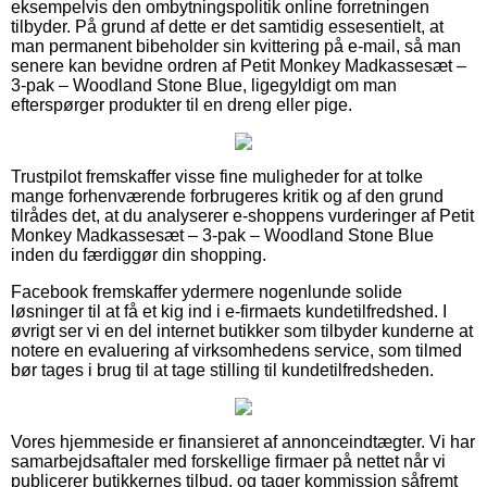
eksempelvis den ombytningspolitik online forretningen
tilbyder. På grund af dette er det samtidig essesentielt, at
man permanent bibeholder sin kvittering på e-mail, så man
senere kan bevidne ordren af Petit Monkey Madkassesæt –
3-pak – Woodland Stone Blue, ligegyldigt om man
efterspørger produkter til en dreng eller pige.
Trustpilot fremskaffer visse fine muligheder for at tolke
mange forhenværende forbrugeres kritik og af den grund
tilrådes det, at du analyserer e-shoppens vurderinger af Petit
Monkey Madkassesæt – 3-pak – Woodland Stone Blue
inden du færdiggør din shopping.
Facebook fremskaffer ydermere nogenlunde solide
løsninger til at få et kig ind i e-firmaets kundetilfredshed. I
øvrigt ser vi en del internet butikker som tilbyder kunderne at
notere en evaluering af virksomhedens service, som tilmed
bør tages i brug til at tage stilling til kundetilfredsheden.
Vores hjemmeside er finansieret af annonceindtægter. Vi har
samarbejdsaftaler med forskellige firmaer på nettet når vi
publicerer butikkernes tilbud, og tager kommission såfremt