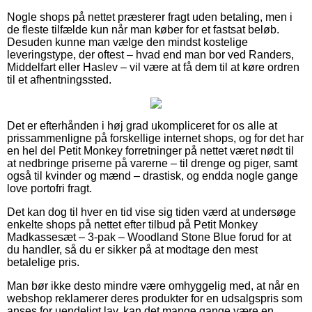
Nogle shops på nettet præsterer fragt uden betaling, men i
de fleste tilfælde kun når man køber for et fastsat beløb.
Desuden kunne man vælge den mindst kostelige
leveringstype, der oftest – hvad end man bor ved Randers,
Middelfart eller Haslev – vil være at få dem til at køre ordren
til et afhentningssted.
Det er efterhånden i høj grad ukompliceret for os alle at
prissammenligne på forskellige internet shops, og for det har
en hel del Petit Monkey forretninger på nettet været nødt til
at nedbringe priserne på varerne – til drenge og piger, samt
også til kvinder og mænd – drastisk, og endda nogle gange
love portofri fragt.
Det kan dog til hver en tid vise sig tiden værd at undersøge
enkelte shops på nettet efter tilbud på Petit Monkey
Madkassesæt – 3-pak – Woodland Stone Blue forud for at
du handler, så du er sikker på at modtage den mest
betalelige pris.
Man bør ikke desto mindre være omhyggelig med, at når en
webshop reklamerer deres produkter for en udsalgspris som
anses for uendeligt lav, kan det mange gange være en