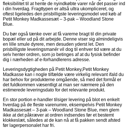
fleksibilitet til at hente de nyindkøbte varer når det passer ind
i din hverdag. Fragttypen er altså ultra ukompliceret, og
oftest ligeledes den prisbilligste leveringsmodel ved køb af
Petit Monkey Madkassesæt – 3-pak – Woodland Stone
Blue.
Du bør også tænke over at få varerne bragt til din private
bopæl eller ud på dit arbejde. Denne viser sig almindeligvis
en lille smule dyrere, men desuden yderst let. Den
prisbilligste leveringsmanér vil dog til enhver tid være at du
selv henter ordren, som jo betinges af at du fysisk befinder
dig i nærheden af e-forhandlerens adresse.
Leveringsdygtigheden på Petit Monkey,Petit Monkey
Madkasse kan i nogle tilfælde være virkelig relevant ifald du
har behov for produkterne omgående, så med det formål er
det fuldkommen væsentligt at man ser nærmere på den
estimerede leveringsdato for det relevante produkt.
En stor portion e-handler tilsiger levering på blot en enkelt
hverdag på de fleste varenumre, eksempelvis Petit Monkey
Madkassesæt – 3-pak – Woodland Stone Blue, men glem
ikke at det påkræver at ordren indsendes før et bestemt
klokkeslæt, således at de kan nå at få pakken sendt afsted
før lagerpersonalet har fri.