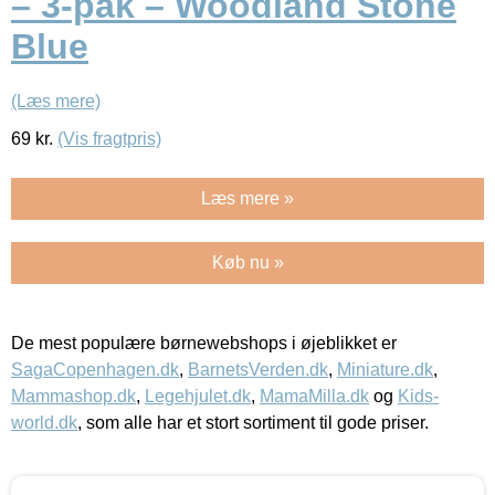
– 3-pak – Woodland Stone
Blue
(Læs mere)
69
kr.
(Vis fragtpris)
Læs mere »
Køb nu »
De mest populære børnewebshops i øjeblikket er
SagaCopenhagen.dk
,
BarnetsVerden.dk
,
Miniature.dk
,
Mammashop.dk
,
Legehjulet.dk
,
MamaMilla.dk
og
Kids-
world.dk
, som alle har et stort sortiment til gode priser.