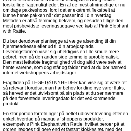
forskellige fragtmuligheder. En af de mest almindelige er nu
om dage pakkeshops, fordi det er ekstremt fleksibelt at
kunne hente pakken når det passer ind i din hverdag.
Metoden er altså temmelig bekvem, og desuden tillige den
mest prisbevidste leveringsudgave ved køb af Pink Elephant
with Rattle.
Du bør derudover planlægge at vælge afsending til din
hjemmeadresse eller ud til din arbejdsplads.
Leveringsformen viser sig uheldigvis en lille smule mere
pebret, men på den anden side temmelig uproblematisk.
Den mest letkøbte fragtmulighed vil dog altid være selv at
hente varerne, som dog står og falder med at du bor nærved
internet webshoppens arbejdslager.
Fragttiden på LEGETØJ NYHEDER kan vise sig at være ret
så relevant forudsat man har behov for dine nye varer fluks,
så herved er det utvivlsomt på sin plads at du ser nærmere
på den forventede leveringsdato for det vedkommende
produkt.
En stor portion forretninger på nettet udlover levering efter en
enkelt hverdag på mange af shoppens produkter,
eksempelvis Pink Elephant with Rattle, hvilket beroer på at
ordren lægges tidligere end et fastsat klokkeslæt, med det