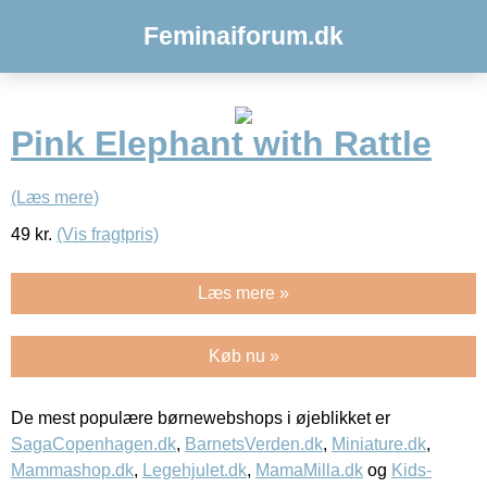
Feminaiforum.dk
Pink Elephant with Rattle
(Læs mere)
49
kr.
(Vis fragtpris)
Læs mere »
Køb nu »
De mest populære børnewebshops i øjeblikket er
SagaCopenhagen.dk
,
BarnetsVerden.dk
,
Miniature.dk
,
Mammashop.dk
,
Legehjulet.dk
,
MamaMilla.dk
og
Kids-