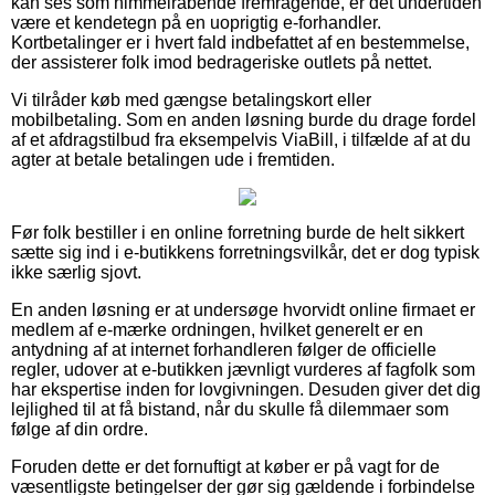
kan ses som himmelråbende fremragende, er det undertiden
være et kendetegn på en uoprigtig e-forhandler.
Kortbetalinger er i hvert fald indbefattet af en bestemmelse,
der assisterer folk imod bedrageriske outlets på nettet.
Vi tilråder køb med gængse betalingskort eller
mobilbetaling. Som en anden løsning burde du drage fordel
af et afdragstilbud fra eksempelvis ViaBill, i tilfælde af at du
agter at betale betalingen ude i fremtiden.
Før folk bestiller i en online forretning burde de helt sikkert
sætte sig ind i e-butikkens forretningsvilkår, det er dog typisk
ikke særlig sjovt.
En anden løsning er at undersøge hvorvidt online firmaet er
medlem af e-mærke ordningen, hvilket generelt er en
antydning af at internet forhandleren følger de officielle
regler, udover at e-butikken jævnligt vurderes af fagfolk som
har ekspertise inden for lovgivningen. Desuden giver det dig
lejlighed til at få bistand, når du skulle få dilemmaer som
følge af din ordre.
Foruden dette er det fornuftigt at køber er på vagt for de
væsentligste betingelser der gør sig gældende i forbindelse