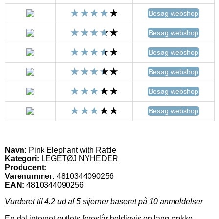
Besøg webshop
Besøg webshop
Besøg webshop
Besøg webshop
Besøg webshop
Besøg webshop
Navn:
Pink Elephant with Rattle
Kategori:
LEGETØJ NYHEDER
Producent:
Varenummer:
4810344090256
EAN:
4810344090256
Vurderet til
4.2
ud af 5 stjerner baseret på
10
anmeldelser
En del internet outlets foreslår heldigvis en lang række