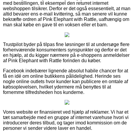
med bestillingen, til eksempel den returret internet
webshoppen tilsikrer. Derfor er det også essesentielt, at man
altid bevarer ens e-mail kvittering, så man senere vil kunne
bekræfte ordren af Pink Elephant with Rattle, uafhængig om
man skal købe en gave til en voksen eller et barn.
Trustpilot byder på tilpas fine løsninger til at undersøge flere
forhenværende konsumenters synspunkter og derfor er det
en hjælp, at du kigger nærmere på e-shoppens anmeldelser
af Pink Elephant with Rattle forinden du køber.
Facebook indebærer lignende absolut habile chancer for at
få en idé om online butikkens pålidelighed. Herinde ses
nogle online outlets hvor kunder kan publicere en omtale af
købsoplevelsen, hvilket ydermere må benyttes til at
fornemme tilfredsheden hos kunderne.
Vores website er finansieret ved hjælp af reklamer. Vi har et
tæt samarbejde med en gruppe af internet varehuse hvori vi
introducerer deres tilbud, og tager imod kommission om de
personer vi sender videre laver en handel.