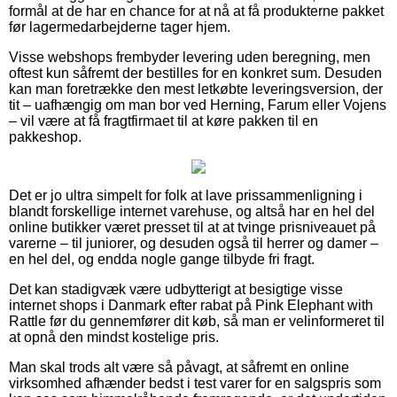
formål at de har en chance for at nå at få produkterne pakket
før lagermedarbejderne tager hjem.
Visse webshops frembyder levering uden beregning, men
oftest kun såfremt der bestilles for en konkret sum. Desuden
kan man foretrække den mest letkøbte leveringsversion, der
tit – uafhængig om man bor ved Herning, Farum eller Vojens
– vil være at få fragtfirmaet til at køre pakken til en
pakkeshop.
Det er jo ultra simpelt for folk at lave prissammenligning i
blandt forskellige internet varehuse, og altså har en hel del
online butikker været presset til at at tvinge prisniveauet på
varerne – til juniorer, og desuden også til herrer og damer –
en hel del, og endda nogle gange tilbyde fri fragt.
Det kan stadigvæk være udbytterigt at besigtige visse
internet shops i Danmark efter rabat på Pink Elephant with
Rattle før du gennemfører dit køb, så man er velinformeret til
at opnå den mindst kostelige pris.
Man skal trods alt være så påvagt, at såfremt en online
virksomhed afhænder bedst i test varer for en salgspris som