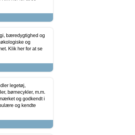
gi, bæredygtighed og
 økologiske og
t. Klik her for at se
ler legetøj,
r, børnecykler, m.m.
-mærket og godkendt i
opulære og kendte