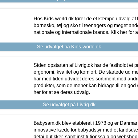
Hos Kids-world.dk fører de et kæmpe udvalg af b
børnesko, tøj og sko til teenagers og meget ande
nationale og internationale brands. Klik her for 
Se udvalget på Kids-world.dk
Siden opstarten af Livrig.dk har de fastholdt et 
ergonomi, kvalitet og komfort. De startede ud 
har med tiden udvidet deres sortiment med andr
produkter, som de mener kan bidrage til en god s
her for at se deres udvalg.
Se udvalget på Livrig.dk
Babysam.dk blev etableret i 1973 og er Danmar
innovative kæde for babyudstyr med et landsd
detailbutikker, samt institutionssalg og webshop. 