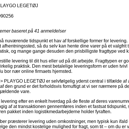
LAYGO LEGETØJ
090256
jerner baseret på
41
anmeldelser
å nuværende tidspunkt et hav af forskellige former for levering.
et afhentningssted, så du selv kan hente dine varer på et valgfri
matisk, og mange gange desuden den prisbilligste fragttype ved 
stille levering til dit hus eller ud på dit arbejde. Fragttypen er g
irkelig praktisk. Den mest betalelige leveringsform er uden tvivl
t du bor nær online firmaets hjemsted.
PLAYGO LEGETØJ er selvfølgelig yderst central i tilfælde af a
af den grund er det forholdsvis fornuftigt at vi ser nærmere på 
gældende vare.
 levering efter en enkelt hverdag på de fleste af deres varenum
gig af at transaktionen gennemføres inden et fastsat tidspunkt,
dren pakket inden logistikmedarbejderne holder fyraften.
skaber præsterer levering uden omkostninger, men typisk kun ifald
e den mindst kostelige mulighed for fragt, som tit – om du er 