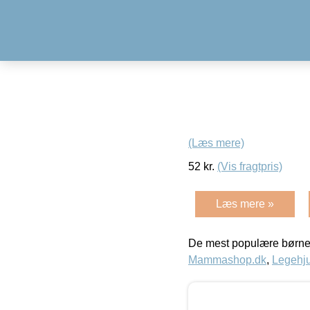
(Læs mere)
52
kr.
(Vis fragtpris)
Læs mere »
De mest populære børne
Mammashop.dk
,
Legehju