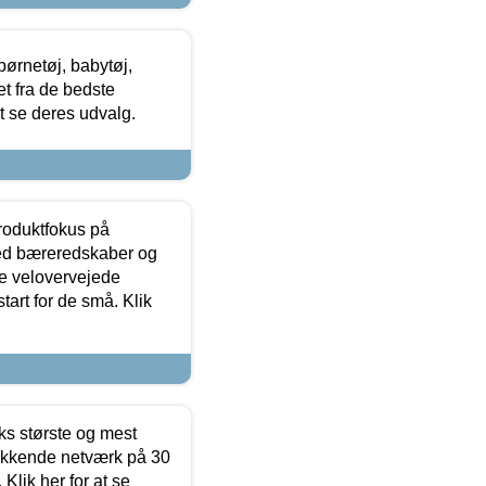
ørnetøj, babytøj,
t fra de bedste
at se deres udvalg.
produktfokus på
med bæreredskaber og
e velovervejede
tart for de små. Klik
ks største og mest
ækkende netværk på 30
Klik her for at se