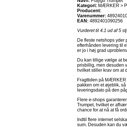
Navn:
Playgo Trumpet
Kategori:
MÆRKER > P
Producent:
Varenummer:
4892401
EAN:
4892401090256
Vurderet til
4.1
ud af 5 st
De fleste netshops yder p
efterhånden levering til 
er jo i høj grad uproble
Du kan tillige vælge at be
prisbillig, men desuden v
hvilket stiller krav om a
Fragttiden på MÆRKER > 
pakken om et øjeblik, så 
leveringsdato på den på
Flere e-shops garanterer
Trumpet, hvilket er afhæn
chance for at nå at få or
Indtil flere internet sel
sum. Desuden kan du vælg