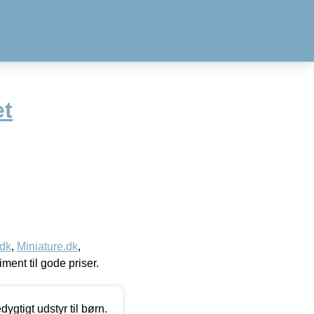
et
.dk
,
Miniature.dk
,
timent til gode priser.
tigt udstyr til børn.