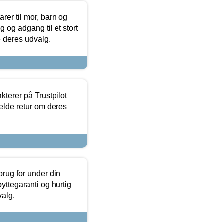
er til mor, barn og
 og adgang til et stort
se deres udvalg.
kterer på Trustpilot
elde retur om deres
brug for under din
yttegaranti og hurtig
valg.