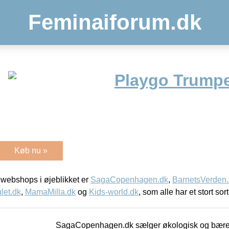
Feminaiforum.dk
Playgo Trump
Køb nu »
webshops i øjeblikket er
SagaCopenhagen.dk
,
BarnetsVerden
let.dk
,
MamaMilla.dk
og
Kids-world.dk
, som alle har et stort sor
SagaCopenhagen.dk sælger økologisk og bæredyg