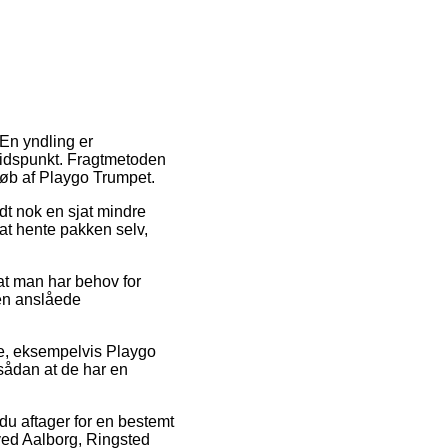
 En yndling er
t tidspunkt. Fragtmetoden
køb af Playgo Trumpet.
odt nok en sjat mindre
 at hente pakken selv,
t man har behov for
den anslåede
re, eksempelvis Playgo
 sådan at de har en
 du aftager for en bestemt
ved Aalborg, Ringsted