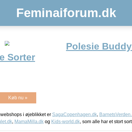
Feminaiforum.dk
Polesie Budd
e Sorter
Køb nu »
webshops i øjeblikket er
SagaCopenhagen.dk
,
BarnetsVerden
let.dk
,
MamaMilla.dk
og
Kids-world.dk
, som alle har et stort sor