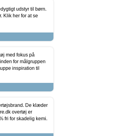
tigt udstyr til børn.
 Klik her for at se
tøj med fokus på
t inden for målgruppen
ppe inspiration til
vertøjsbrand. De klæder
ure.dk overtøj er
fri for skadelig kemi.