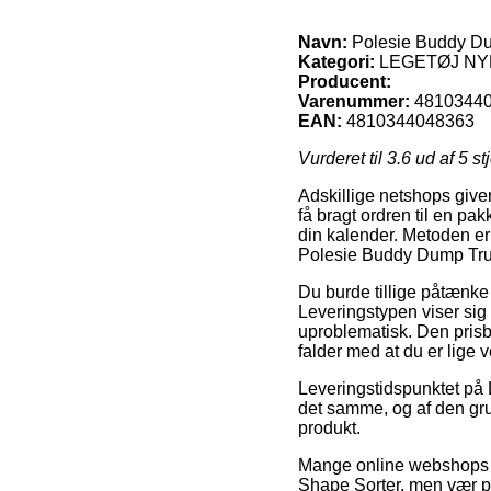
Navn:
Polesie Buddy Du
Kategori:
LEGETØJ N
Producent:
Varenummer:
4810344
EAN:
4810344048363
Vurderet til
3.6
ud af 5 st
Adskillige netshops giver
få bragt ordren til en pak
din kalender. Metoden er
Polesie Buddy Dump Tru
Du burde tillige påtænke a
Leveringstypen viser sig
uproblematisk. Den prisbi
falder med at du er lige
Leveringstidspunktet p
det samme, og af den gru
produkt.
Mange online webshops p
Shape Sorter, men vær på