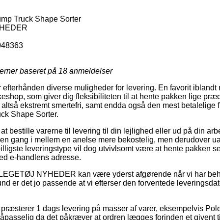
mp Truck Shape Sorter
YHEDER
048363
jerner baseret på
18
anmeldelser
 efterhånden diverse muligheder for levering. En favorit ibland
keshop, som giver dig fleksibiliteten til at hente pakken lige præc
 altså ekstremt smertefri, samt endda også den mest betalelige f
ck Shape Sorter.
t bestille varerne til levering til din lejlighed eller ud på din ar
 en gang i mellem en anelse mere bekostelig, men derudover ua
lligste leveringstype vil dog utvivlsomt være at hente pakken s
 ved e-handlens adresse.
å LEGETØJ NYHEDER kan være yderst afgørende når vi har beh
nd er det jo passende at vi efterser den forventede leveringsdat
ræsterer 1 dags levering på masser af varer, eksempelvis Po
passelig da det påkræver at ordren lægges forinden et givent t