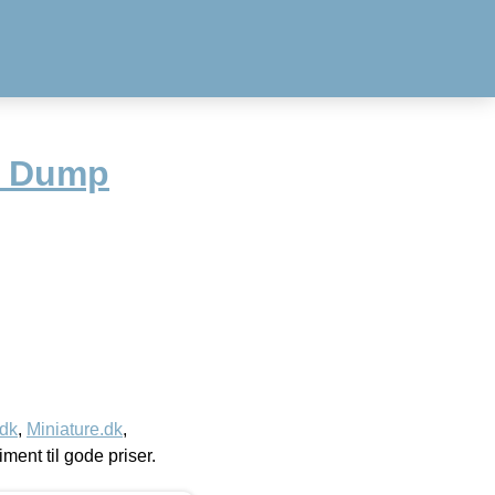
y Dump
.dk
,
Miniature.dk
,
timent til gode priser.