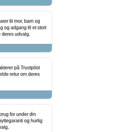
er til mor, barn og
 og adgang til et stort
se deres udvalg.
kterer på Trustpilot
elde retur om deres
brug for under din
yttegaranti og hurtig
valg.