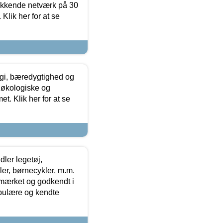
ækkende netværk på 30
Klik her for at se
gi, bæredygtighed og
 økologiske og
t. Klik her for at se
ler legetøj,
r, børnecykler, m.m.
-mærket og godkendt i
opulære og kendte