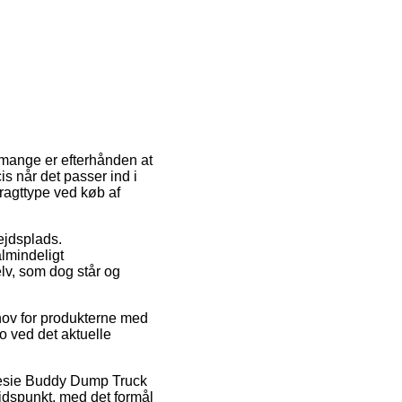
t mange er efterhånden at
is når det passer ind i
ragttype ved køb af
bejdsplads.
lmindeligt
elv, som dog står og
ov for produkterne med
o ved det aktuelle
lesie Buddy Dump Truck
idspunkt, med det formål