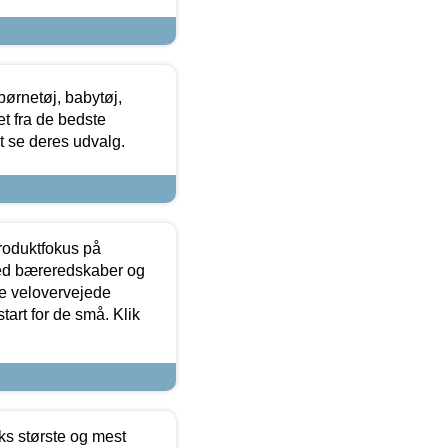
ørnetøj, babytøj,
t fra de bedste
at se deres udvalg.
produktfokus på
med bæreredskaber og
e velovervejede
tart for de små. Klik
ks største og mest