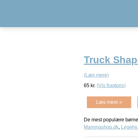
Truck Shap
(Læs mere)
65
kr.
(Vis fragtpris)
Læs mere »
De mest populære børne
Mammashop.dk
,
Legehju