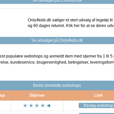
Se udvalget på Eurotoys.dk
Only4kids.dk sælger et stort udvalg af legetøj til
og 60 dages returret. Klik her for at se deres udv
Se udvalget på Only4kids.dk
t populære webshops og anmeldt dem med stjerner fra 1 til 5 ud
rrelse, kundeservice, brugervenlighed, betingelser, leveringsfor
Bedst anmeldte webshops
op
Stjerner
Link
Besøg webshop