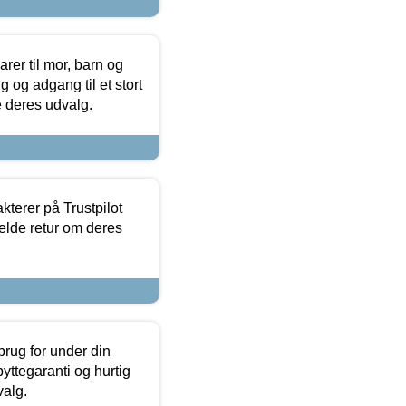
er til mor, barn og
 og adgang til et stort
se deres udvalg.
kterer på Trustpilot
elde retur om deres
brug for under din
yttegaranti og hurtig
valg.