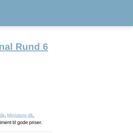
inal Rund 6
.dk
,
Miniature.dk
,
timent til gode priser.