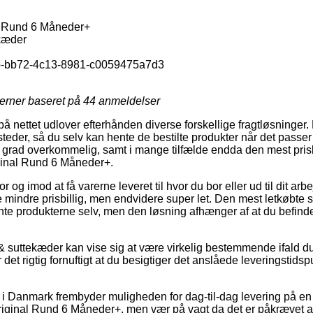
l Rund 6 Måneder+
ekæder
-bb72-4c13-8981-c0059475a7d3
jerner baseret på
44
anmeldelser
nettet udlover efterhånden diverse forskellige fragtløsninger.
eder, så du selv kan hente de bestilte produkter når det passer 
j grad overkommelig, samt i mange tilfælde endda den mest pri
ginal Rund 6 Måneder+.
r og imod at få varerne leveret til hvor du bor eller ud til dit arb
mindre prisbillig, men endvidere super let. Den mest letkøbte sl
ente produkterne selv, men den løsning afhænger af at du befinder
& suttekæder kan vise sig at være virkelig bestemmende ifald du
 det rigtig fornuftigt at du besigtiger det anslåede leveringstids
r i Danmark frembyder muligheden for dag-til-dag levering på en
iginal Rund 6 Måneder+, men vær på vagt da det er påkrævet a