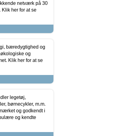
ækkende netværk på 30
Klik her for at se
gi, bæredygtighed og
 økologiske og
t. Klik her for at se
ler legetøj,
r, børnecykler, m.m.
-mærket og godkendt i
opulære og kendte