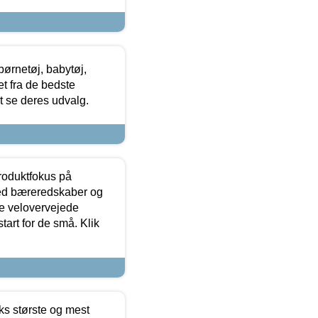
ørnetøj, babytøj,
t fra de bedste
at se deres udvalg.
produktfokus på
med bæreredskaber og
e velovervejede
tart for de små. Klik
ks største og mest