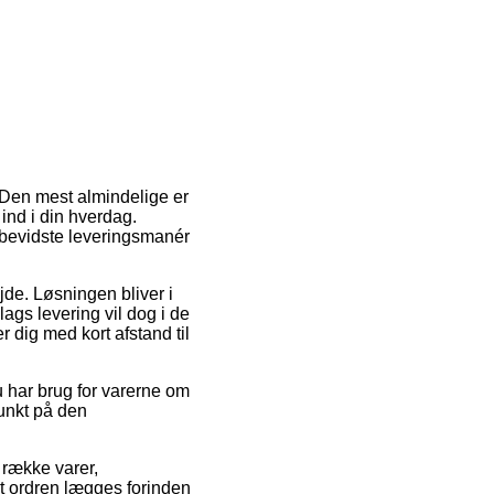
 Den mest almindelige er
ind i din hverdag.
sbevidste leveringsmanér
ejde. Løsningen bliver i
ags levering vil dog i de
 dig med kort afstand til
 har brug for varerne om
punkt på den
 række varer,
t ordren lægges forinden