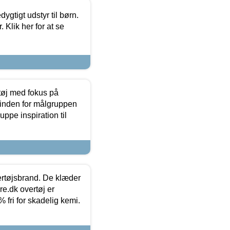
tigt udstyr til børn.
 Klik her for at se
tøj med fokus på
t inden for målgruppen
ppe inspiration til
vertøjsbrand. De klæder
ure.dk overtøj er
fri for skadelig kemi.