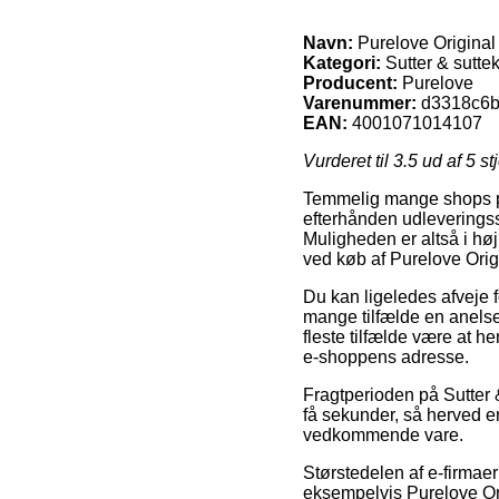
Navn:
Purelove Origina
Kategori:
Sutter & sutt
Producent:
Purelove
Varenummer:
d3318c6b
EAN:
4001071014107
Vurderet til
3.5
ud af 5 st
Temmelig mange shops på 
efterhånden udleveringsst
Muligheden er altså i hø
ved køb af Purelove Ori
Du kan ligeledes afveje fo
mange tilfælde en anelse 
fleste tilfælde være at h
e-shoppens adresse.
Fragtperioden på Sutter 
få sekunder, så herved er
vedkommende vare.
Størstedelen af e-firmae
eksempelvis Purelove Or