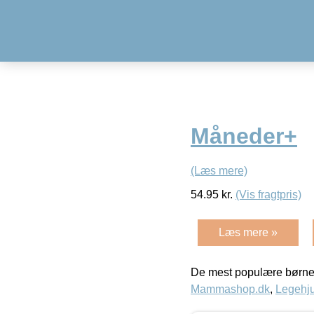
Måneder+
(Læs mere)
54.95
kr.
(Vis fragtpris)
Læs mere »
De mest populære børne
Mammashop.dk
,
Legehju