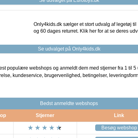
Se udvalget på Eurotoys.dk
Only4kids.dk sælger et stort udvalg af legetøj til
og 60 dages returret. Klik her for at se deres udv
Se udvalget på Only4kids.dk
t populære webshops og anmeldt dem med stjerner fra 1 til 5 ud
rrelse, kundeservice, brugervenlighed, betingelser, leveringsfor
Bedst anmeldte webshops
op
Stjerner
Link
Besøg webshop