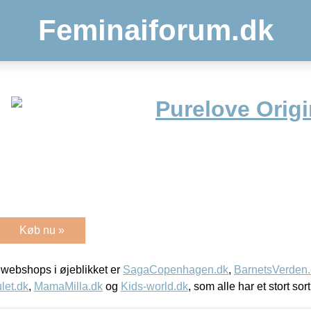
Feminaiforum.dk
Purelove Orig
Køb nu »
webshops i øjeblikket er
SagaCopenhagen.dk
,
BarnetsVerden
let.dk
,
MamaMilla.dk
og
Kids-world.dk
, som alle har et stort sor